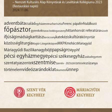
– Nemzeti Kulturális Alap Könyvtárak és Levéltárak Kollégiuma 2023
(Restaurálási napló)
2024.11.06.
advent
báta
család
Ferenc pápa
férfitalálkozó
egyházzene
eucharisztia
főpásztor
hittan
horvát referatúra
gyerekek
havas boldogasszony
húsvét
ifjúság
imádság
karitász
kultúra
katekézis
könyvtár
karácsony
liturgia
közösség
MKPK
mohács
Máriagyűd
Magtár Látogatóközpont
papság
nagyböjt
Máriagyűdi Bazilika
pphf
PEM
pécsi egyházmegye
pécsi székesegyház
szabadegyetem
szentmise
szentatya
szentek
szűzanya
szerzetesek
Szentév - 2025
videó
zarándoklat
ünnep
történelem
ökumené