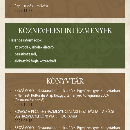
Pap – tudós – művész
2025.11.27.
KÖZNEVELÉSI INTÉZMÉNYEK
Hasznos információk:
az óvodák, iskolák életéről,
beiratkozásról,
előkészítő foglalkozásokról
KÖNYVTÁR
BESZÁMOLÓ – Restaurált kötetek a Pécsi Egyházmegyei Könyvtárban
– Nemzeti Kulturális Alap Közgyűjtemények Kollégiuma 2024
(Restaurálási napló)
2025.10.21.
KOVÁSZ A PÉCSI EGYHÁZMEGYE CSALÁDI FESZTIVÁLJA – A PÉCSI
EGYHÁZMEGYEI KÖNYVTÁR PROGRAMJAI
2025.08.18.
BESZÁMOLÓ – Restaurált kötetek a Pécsi Egyházmegyei Könyvtárban