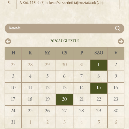
5.
A Kbt. 115. § (7) bekezdése szerinti tájékoztatások (zip)
2026
Augusztus
H
K
SZ
CS
P
SZO
V
27
28
29
30
31
1
2
3
4
5
6
7
8
9
10
11
12
13
14
15
16
17
18
19
20
21
22
23
24
25
26
27
28
29
30
31
1
2
3
4
5
6