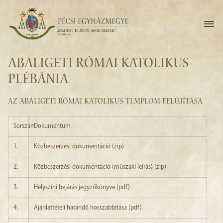
ABALIGETI RÓMAI KATOLIKUS
PLÉBÁNIA
AZ ABALIGETI RÓMAI KATOLIKUS TEMPLOM FELÚJÍTÁSA
Sorszám
Dokumentum
1.
Közbeszerzési dokumentáció (zip)
2.
Közbeszerzési dokumentáció (műszaki leírás) (zip)
3.
Helyszíni bejárás jegyzőkönyve (pdf)
4.
Ajánlattételi határidő hosszabbítása (pdf)