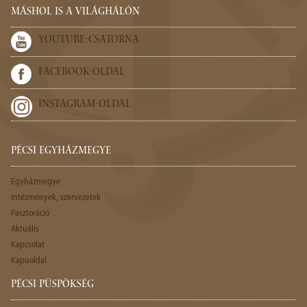
MÁSHOL IS A VILÁGHÁLÓN
YOUTUBE-CSATORNA
FACEBOOK-OLDAL
INSTAGRAM-OLDAL
PÉCSI EGYHÁZMEGYE
Egyházmegye
Intézmények, szervezetek
Pasztoráció
Aktuális
Kapcsolat
Kapuoldal
PÉCSI PÜSPÖKSÉG