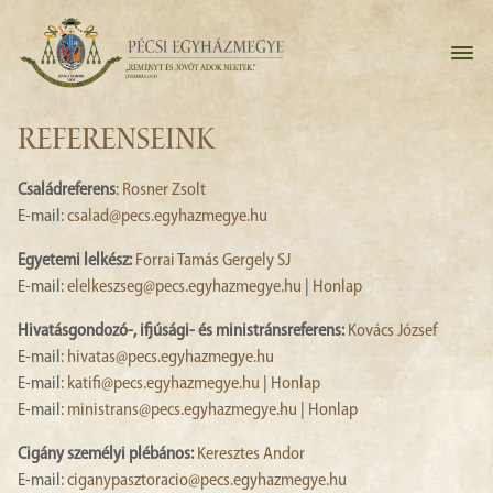
REFERENSEINK
Családreferens
:
Rosner Zsolt
E-mail:
csalad@pecs.egyhazmegye.hu
Egyetemi lelkész:
Forrai Tamás Gergely SJ
E-mail:
elelkeszseg@pecs.egyhazmegye.hu
|
Honlap
Hivatásgondozó-, ifjúsági- és ministránsreferens:
Kovács József
E-mail:
hivatas@pecs.egyhazmegye.hu
E-mail:
katifi@pecs.egyhazmegye.hu
|
Honlap
E-mail:
ministrans@pecs.egyhazmegye.hu
|
Honlap
Cigány személyi plébános:
Keresztes Andor
E-mail:
ciganypasztoracio@pecs.egyhazmegye.hu