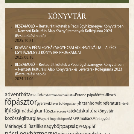
KÖNYVTÁR
BESZÁMOLÓ – Restaurált kötetek a Pécsi Egyházmegyei Könyvtárban
– Nemzeti Kulturális Alap Közgyűjtemények Kollégiuma 2024
(Restaurálási napló)
2025.10.21.
KOVÁSZ A PÉCSI EGYHÁZMEGYE CSALÁDI FESZTIVÁLJA – A PÉCSI
EGYHÁZMEGYEI KÖNYVTÁR PROGRAMJAI
2025.08.18.
BESZÁMOLÓ – Restaurált kötetek a Pécsi Egyházmegyei Könyvtárban
– Nemzeti Kulturális Alap Könyvtárak és Levéltárak Kollégiuma 2023
(Restaurálási napló)
2024.11.06.
advent
báta
család
Ferenc pápa
férfitalálkozó
egyházzene
eucharisztia
főpásztor
hittan
horvát referatúra
gyerekek
havas boldogasszony
húsvét
ifjúság
imádság
karitász
kultúra
katekézis
könyvtár
karácsony
liturgia
közösség
MKPK
mohács
Máriagyűd
Magtár Látogatóközpont
papság
nagyböjt
Máriagyűdi Bazilika
pphf
PEM