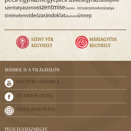
pécsi egyházmegye
pécsi székesegyház
szabadegyetem
szentmise
szentatya
szentek
szűzanya
szerzetesek
Szentév - 2025
videó
zarándoklat
ünnep
történelem
ökumené
MÁSHOL IS A VILÁGHÁLÓN
YOUTUBE-CSATORNA
FACEBOOK-OLDAL
INSTAGRAM-OLDAL
PÉCSI EGYHÁZMEGYE