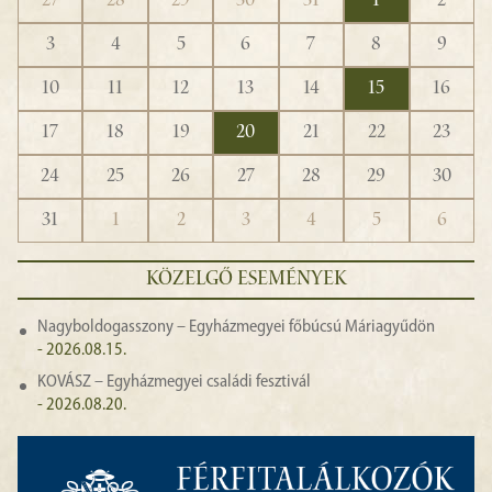
27
28
29
30
31
1
2
3
4
5
6
7
8
9
10
11
12
13
14
15
16
17
18
19
20
21
22
23
24
25
26
27
28
29
30
31
1
2
3
4
5
6
KÖZELGŐ ESEMÉNYEK
Nagyboldogasszony – Egyházmegyei főbúcsú Máriagyűdön
- 2026.08.15.
KOVÁSZ – Egyházmegyei családi fesztivál
- 2026.08.20.