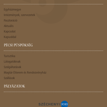
Egyházmegye
Intézmények, szervezetek
Pasztoráció
Aktuális
Kapcsolat
Kapuoldal
PÉCSI PÜSPÖKSÉG
Turisztika
Látogatóknak
Szolgáltatások
Magtár Étterem és Rendezvényház
Szállások
PÁLYÁZATOK