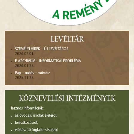
LEVÉLTÁR
SZEMÉLYI HÍREK – ÚJ LEVÉLTÁROS
2026.02.01.
E-ARCHIVUM – INFORMATIKAI PROBLÉMA
2026.01.27.
Pap – tudós – művész
2025.11.27.
KÖZNEVELÉSI INTÉZMÉNYEK
Hasznos információk:
az óvodák, iskolák életéről,
beiratkozásról,
előkészítő foglalkozásokról