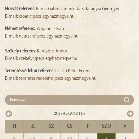
Horvát referens:
Barics Gabriel
; munkatárs: Taragyia Györgyné
E-mail:
croati@pecs.egyhazmegye.hu
Német referens:
Wigand István
E-mail:
deutsch@pecs.egyhazmegye.hu
Székely referens:
Keresztes Andor
E-mail:
szekely@pecs.egyhazmegye.hu
Teremtésvédelmi referens:
László Péter Ferenc
E-mail:
teremtesvedelem@pecs.egyhazmegye.hu
2026
Augusztus
H
K
SZ
CS
P
SZO
V