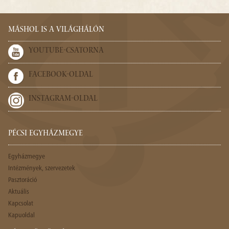
MÁSHOL IS A VILÁGHÁLÓN
YOUTUBE-CSATORNA
FACEBOOK-OLDAL
INSTAGRAM-OLDAL
PÉCSI EGYHÁZMEGYE
Egyházmegye
Intézmények, szervezetek
Pasztoráció
Aktuális
Kapcsolat
Kapuoldal