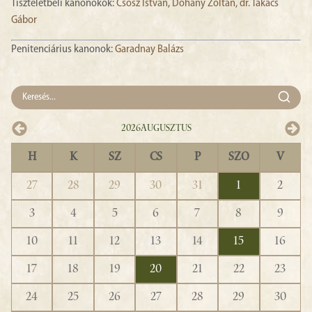
Tiszteletbeli kanonokok:
Csősz István
,
Dohány Zoltán,
dr. Takács
Gábor
Penitenciárius kanonok:
Garadnay Balázs
2026
Augusztus
H
K
SZ
CS
P
SZO
V
27
28
29
30
31
1
2
3
4
5
6
7
8
9
10
11
12
13
14
15
16
17
18
19
20
21
22
23
24
25
26
27
28
29
30