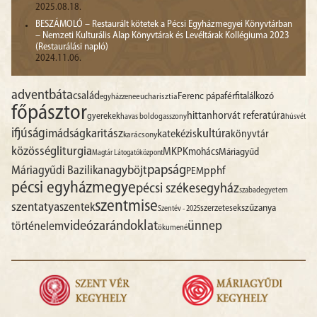
2025.08.18.
BESZÁMOLÓ – Restaurált kötetek a Pécsi Egyházmegyei Könyvtárban
– Nemzeti Kulturális Alap Könyvtárak és Levéltárak Kollégiuma 2023
(Restaurálási napló)
2024.11.06.
advent
báta
család
Ferenc pápa
férfitalálkozó
egyházzene
eucharisztia
főpásztor
hittan
horvát referatúra
gyerekek
havas boldogasszony
húsvét
ifjúság
imádság
karitász
kultúra
katekézis
könyvtár
karácsony
liturgia
közösség
MKPK
mohács
Máriagyűd
Magtár Látogatóközpont
papság
nagyböjt
Máriagyűdi Bazilika
pphf
PEM
pécsi egyházmegye
pécsi székesegyház
szabadegyetem
szentmise
szentatya
szentek
szűzanya
szerzetesek
Szentév - 2025
videó
zarándoklat
ünnep
történelem
ökumené