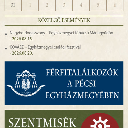
31
1
2
3
4
5
6
KÖZELGŐ ESEMÉNYEK
Nagyboldogasszony – Egyházmegyei főbúcsú Máriagyűdön
- 2026.08.15.
KOVÁSZ – Egyházmegyei családi fesztivál
- 2026.08.20.