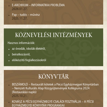
E-ARCHIVUM – INFORMATIKAI PROBLÉMA
2026.01.27.
Pap – tudós – művész
2025.11.27.
KÖZNEVELÉSI INTÉZMÉNYEK
Hasznos információk:
az óvodák, iskolák életéről,
beiratkozásról,
előkészítő foglalkozásokról
KÖNYVTÁR
BESZÁMOLÓ – Restaurált kötetek a Pécsi Egyházmegyei Könyvtárban
– Nemzeti Kulturális Alap Közgyűjtemények Kollégiuma 2024
(Restaurálási napló)
2025.10.21.
KOVÁSZ A PÉCSI EGYHÁZMEGYE CSALÁDI FESZTIVÁLJA – A PÉCSI
EGYHÁZMEGYEI KÖNYVTÁR PROGRAMJAI