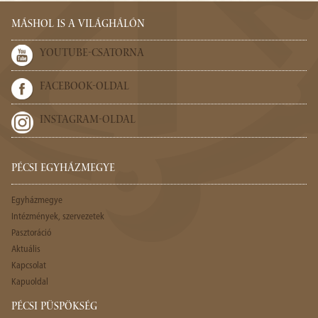
MÁSHOL IS A VILÁGHÁLÓN
YOUTUBE-CSATORNA
FACEBOOK-OLDAL
INSTAGRAM-OLDAL
PÉCSI EGYHÁZMEGYE
Egyházmegye
Intézmények, szervezetek
Pasztoráció
Aktuális
Kapcsolat
Kapuoldal
PÉCSI PÜSPÖKSÉG