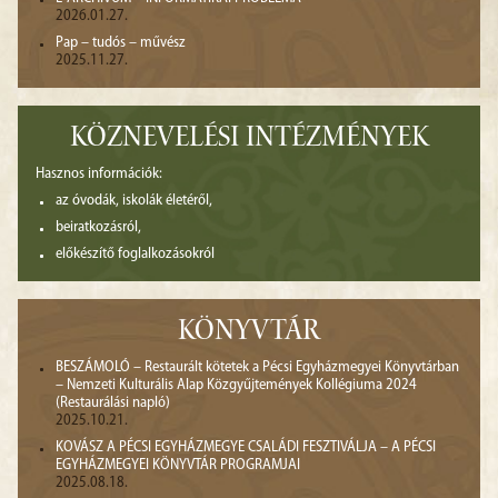
2026.01.27.
Pap – tudós – művész
2025.11.27.
KÖZNEVELÉSI INTÉZMÉNYEK
Hasznos információk:
az óvodák, iskolák életéről,
beiratkozásról,
előkészítő foglalkozásokról
KÖNYVTÁR
BESZÁMOLÓ – Restaurált kötetek a Pécsi Egyházmegyei Könyvtárban
– Nemzeti Kulturális Alap Közgyűjtemények Kollégiuma 2024
(Restaurálási napló)
2025.10.21.
KOVÁSZ A PÉCSI EGYHÁZMEGYE CSALÁDI FESZTIVÁLJA – A PÉCSI
EGYHÁZMEGYEI KÖNYVTÁR PROGRAMJAI
2025.08.18.