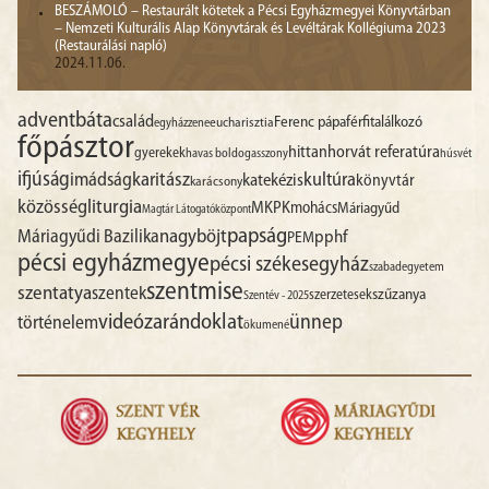
BESZÁMOLÓ – Restaurált kötetek a Pécsi Egyházmegyei Könyvtárban
– Nemzeti Kulturális Alap Könyvtárak és Levéltárak Kollégiuma 2023
(Restaurálási napló)
2024.11.06.
advent
báta
család
Ferenc pápa
férfitalálkozó
egyházzene
eucharisztia
főpásztor
hittan
horvát referatúra
gyerekek
havas boldogasszony
húsvét
ifjúság
imádság
karitász
kultúra
katekézis
könyvtár
karácsony
liturgia
közösség
MKPK
mohács
Máriagyűd
Magtár Látogatóközpont
papság
nagyböjt
Máriagyűdi Bazilika
pphf
PEM
pécsi egyházmegye
pécsi székesegyház
szabadegyetem
szentmise
szentatya
szentek
szűzanya
szerzetesek
Szentév - 2025
videó
zarándoklat
ünnep
történelem
ökumené