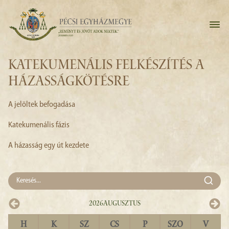
KATEKUMENÁLIS FELKÉSZÍTÉS A
HÁZASSÁGKÖTÉSRE
A jelöltek befogadása
Katekumenális fázis
A házasság egy út kezdete
2026
Augusztus
H
K
SZ
CS
P
SZO
V