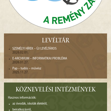
LEVÉLTÁR
SZEMÉLYI HÍREK – ÚJ LEVÉLTÁROS
2026.02.01.
E-ARCHIVUM – INFORMATIKAI PROBLÉMA
2026.01.27.
Pap – tudós – művész
2025.11.27.
KÖZNEVELÉSI INTÉZMÉNYEK
Hasznos információk:
az óvodák, iskolák életéről,
beiratkozásról,