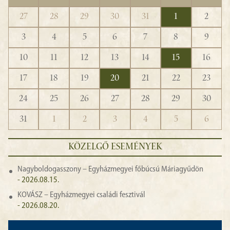
27
28
29
30
31
1
2
3
4
5
6
7
8
9
10
11
12
13
14
15
16
17
18
19
20
21
22
23
24
25
26
27
28
29
30
31
1
2
3
4
5
6
KÖZELGŐ ESEMÉNYEK
Nagyboldogasszony – Egyházmegyei főbúcsú Máriagyűdön
- 2026.08.15.
KOVÁSZ – Egyházmegyei családi fesztivál
- 2026.08.20.