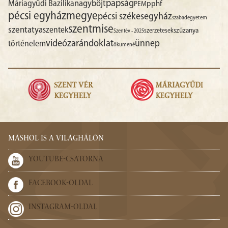
papság
nagyböjt
Máriagyűdi Bazilika
pphf
PEM
pécsi egyházmegye
pécsi székesegyház
szabadegyetem
szentmise
szentatya
szentek
szűzanya
szerzetesek
Szentév - 2025
videó
zarándoklat
ünnep
történelem
ökumené
MÁSHOL IS A VILÁGHÁLÓN
YOUTUBE-CSATORNA
FACEBOOK-OLDAL
INSTAGRAM-OLDAL