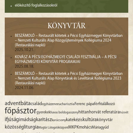
előkészítő foglalkozásokról
KÖNYVTÁR
BESZÁMOLÓ – Restaurált kötetek a Pécsi Egyházmegyei Könyvtárban
– Nemzeti Kulturális Alap Közgyűjtemények Kollégiuma 2024
(Restaurálási napló)
2025.10.21.
KOVÁSZ A PÉCSI EGYHÁZMEGYE CSALÁDI FESZTIVÁLJA – A PÉCSI
EGYHÁZMEGYEI KÖNYVTÁR PROGRAMJAI
2025.08.18.
BESZÁMOLÓ – Restaurált kötetek a Pécsi Egyházmegyei Könyvtárban
– Nemzeti Kulturális Alap Könyvtárak és Levéltárak Kollégiuma 2023
(Restaurálási napló)
2024.11.06.
advent
báta
család
Ferenc pápa
férfitalálkozó
egyházzene
eucharisztia
főpásztor
hittan
horvát referatúra
gyerekek
havas boldogasszony
húsvét
ifjúság
imádság
karitász
kultúra
katekézis
könyvtár
karácsony
liturgia
közösség
MKPK
mohács
Máriagyűd
Magtár Látogatóközpont