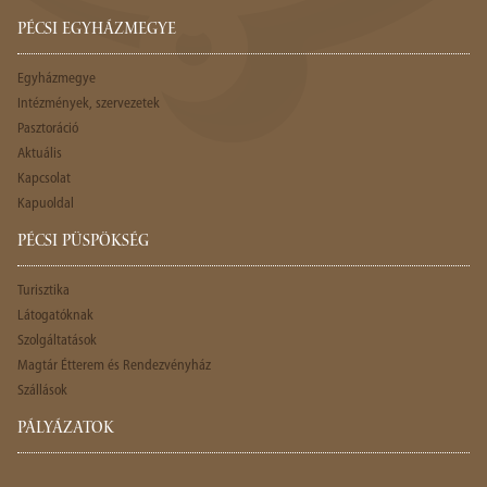
PÉCSI EGYHÁZMEGYE
Egyházmegye
Intézmények, szervezetek
Pasztoráció
Aktuális
Kapcsolat
Kapuoldal
PÉCSI PÜSPÖKSÉG
Turisztika
Látogatóknak
Szolgáltatások
Magtár Étterem és Rendezvényház
Szállások
PÁLYÁZATOK