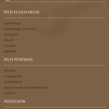
PÉCSI EGYHÁZMEGYE
Egyházmegye
Intézmények, szervezetek
Pasztoráció
Aktuális
Kapcsolat
Kapuoldal
PÉCSI PÜSPÖKSÉG
Turisztika
Látogatóknak
Szolgáltatások
Magtár Étterem és Rendezvényház
Szállások
PÁLYÁZATOK