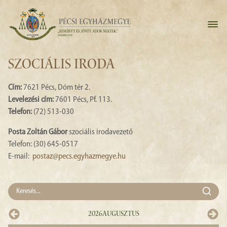
SZOCIÁLIS IRODA
Cím:
7621 Pécs, Dóm tér 2.
Levelezési cím:
7601 Pécs, Pf. 113.
Telefon:
(72) 513-030
Posta Zoltán Gábor
szociális irodavezető
Telefon: (30) 645-0517
E-mail:
postaz@pecs.egyhazmegye.hu
2026
Augusztus