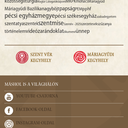
liturgia
közösség
MKPK
mohács
Máriagyűd
Magtár Látogatóközpont
papság
nagyböjt
Máriagyűdi Bazilika
pphf
PEM
pécsi egyházmegye
pécsi székesegyház
szabadegyetem
szentmise
szentatya
szentek
szűzanya
szerzetesek
Szentév - 2025
videó
zarándoklat
ünnep
történelem
ökumené
MÁSHOL IS A VILÁGHÁLÓN
YOUTUBE-CSATORNA
FACEBOOK-OLDAL
INSTAGRAM-OLDAL