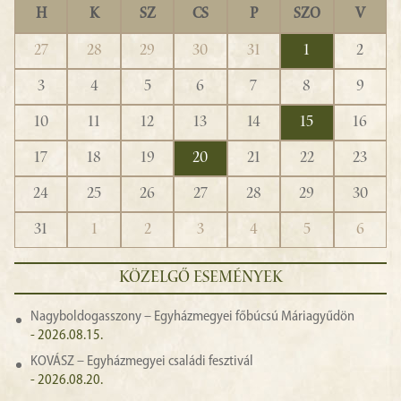
H
K
SZ
CS
P
SZO
V
27
28
29
30
31
1
2
3
4
5
6
7
8
9
10
11
12
13
14
15
16
17
18
19
20
21
22
23
24
25
26
27
28
29
30
31
1
2
3
4
5
6
KÖZELGŐ ESEMÉNYEK
Nagyboldogasszony – Egyházmegyei főbúcsú Máriagyűdön
- 2026.08.15.
KOVÁSZ – Egyházmegyei családi fesztivál
- 2026.08.20.