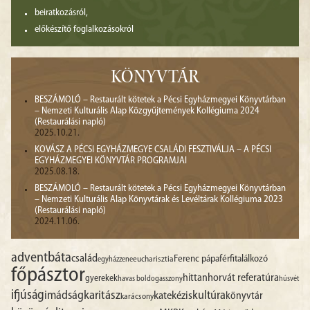
beiratkozásról,
előkészítő foglalkozásokról
KÖNYVTÁR
BESZÁMOLÓ – Restaurált kötetek a Pécsi Egyházmegyei Könyvtárban
– Nemzeti Kulturális Alap Közgyűjtemények Kollégiuma 2024
(Restaurálási napló)
2025.10.21.
KOVÁSZ A PÉCSI EGYHÁZMEGYE CSALÁDI FESZTIVÁLJA – A PÉCSI
EGYHÁZMEGYEI KÖNYVTÁR PROGRAMJAI
2025.08.18.
BESZÁMOLÓ – Restaurált kötetek a Pécsi Egyházmegyei Könyvtárban
– Nemzeti Kulturális Alap Könyvtárak és Levéltárak Kollégiuma 2023
(Restaurálási napló)
2024.11.06.
advent
báta
család
Ferenc pápa
férfitalálkozó
egyházzene
eucharisztia
főpásztor
hittan
horvát referatúra
gyerekek
havas boldogasszony
húsvét
ifjúság
imádság
karitász
kultúra
katekézis
könyvtár
karácsony