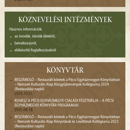
KÖZNEVELÉSI INTÉZMÉNYEK
Hasznos információk:
az óvodák, iskolák életéről,
beiratkozásról,
előkészítő foglalkozásokról
KÖNYVTÁR
BESZÁMOLÓ – Restaurált kötetek a Pécsi Egyházmegyei Könyvtárban
– Nemzeti Kulturális Alap Közgyűjtemények Kollégiuma 2024
(Restaurálási napló)
2025.10.21.
KOVÁSZ A PÉCSI EGYHÁZMEGYE CSALÁDI FESZTIVÁLJA – A PÉCSI
EGYHÁZMEGYEI KÖNYVTÁR PROGRAMJAI
2025.08.18.
BESZÁMOLÓ – Restaurált kötetek a Pécsi Egyházmegyei Könyvtárban
– Nemzeti Kulturális Alap Könyvtárak és Levéltárak Kollégiuma 2023
(Restaurálási napló)