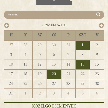
2026
Augusztus
H
K
SZ
CS
P
SZO
V
27
28
29
30
31
1
2
3
4
5
6
7
8
9
10
11
12
13
14
15
16
17
18
19
20
21
22
23
24
25
26
27
28
29
30
31
1
2
3
4
5
6
KÖZELGŐ ESEMÉNYEK