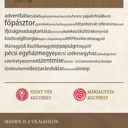
2024.11.06.
advent
báta
család
Ferenc pápa
férfitalálkozó
egyházzene
eucharisztia
főpásztor
hittan
horvát referatúra
gyerekek
havas boldogasszony
húsvét
ifjúság
imádság
karitász
kultúra
katekézis
könyvtár
karácsony
liturgia
közösség
MKPK
mohács
Máriagyűd
Magtár Látogatóközpont
papság
nagyböjt
Máriagyűdi Bazilika
pphf
PEM
pécsi egyházmegye
pécsi székesegyház
szabadegyetem
szentmise
szentatya
szentek
szűzanya
szerzetesek
Szentév - 2025
videó
zarándoklat
ünnep
történelem
ökumené
MÁSHOL IS A VILÁGHÁLÓN