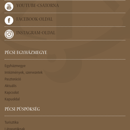
YOUTUBE-CSATORNA
FACEBOOK-OLDAL
INSTAGRAM-OLDAL
PÉCSI EGYHÁZMEGYE
Egyházmegye
Intézmények, szervezetek
Pasztoráció
Aktuális
Kapcsolat
Kapuoldal
PÉCSI PÜSPÖKSÉG
Turisztika
Látogatóknak