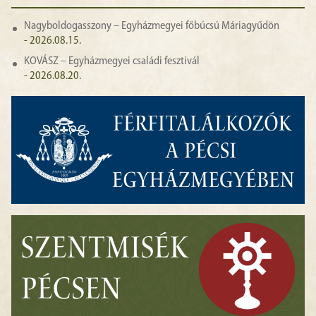
Nagyboldogasszony – Egyházmegyei főbúcsú Máriagyűdön
- 2026.08.15.
KOVÁSZ – Egyházmegyei családi fesztivál
- 2026.08.20.