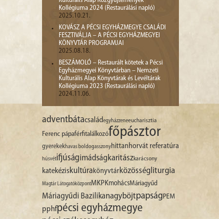
Kulturális Alap Közgyűjtemények
Kollégiuma 2024 (Restaurálási napló)
2025.10.21.
KOVÁSZ A PÉCSI EGYHÁZMEGYE CSALÁDI
FESZTIVÁLJA – A PÉCSI EGYHÁZMEGYEI
KÖNYVTÁR PROGRAMJAI
2025.08.18.
BESZÁMOLÓ – Restaurált kötetek a Pécsi
Egyházmegyei Könyvtárban – Nemzeti
Kulturális Alap Könyvtárak és Levéltárak
Kollégiuma 2023 (Restaurálási napló)
2024.11.06.
advent
báta
család
egyházzene
eucharisztia
főpásztor
Ferenc pápa
férfitalálkozó
hittan
horvát referatúra
gyerekek
havas boldogasszony
ifjúság
imádság
karitász
karácsony
húsvét
liturgia
kultúra
közösség
katekézis
könyvtár
MKPK
mohács
Máriagyűd
Magtár Látogatóközpont
papság
nagyböjt
Máriagyűdi Bazilika
PEM
pécsi egyházmegye
pphf