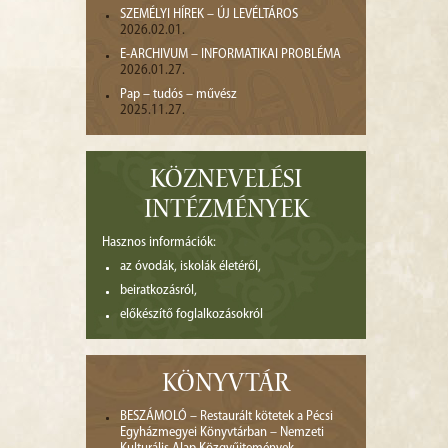
SZEMÉLYI HÍREK – ÚJ LEVÉLTÁROS
2026.02.01.
E-ARCHIVUM – INFORMATIKAI PROBLÉMA
2026.01.27.
Pap – tudós – művész
2025.11.27.
KÖZNEVELÉSI
INTÉZMÉNYEK
Hasznos információk:
az óvodák, iskolák életéről,
beiratkozásról,
előkészítő foglalkozásokról
KÖNYVTÁR
BESZÁMOLÓ – Restaurált kötetek a Pécsi
Egyházmegyei Könyvtárban – Nemzeti