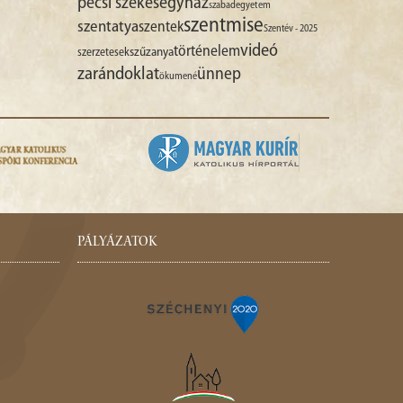
pécsi székesegyház
szabadegyetem
szentmise
szentatya
szentek
Szentév - 2025
videó
történelem
szűzanya
szerzetesek
zarándoklat
ünnep
ökumené
PÁLYÁZATOK