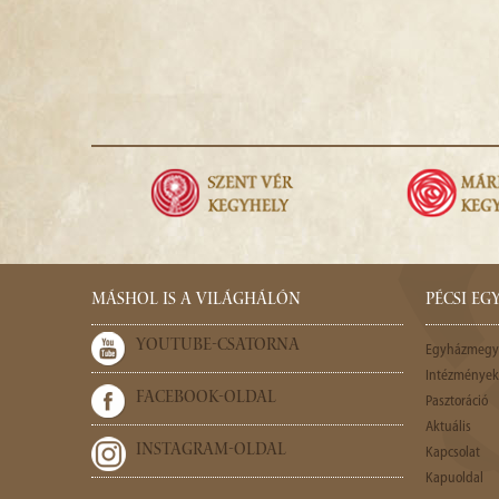
MÁSHOL IS A VILÁGHÁLÓN
PÉCSI E
YOUTUBE-CSATORNA
Egyházmegy
Intézmények,
FACEBOOK-OLDAL
Pasztoráció
Aktuális
INSTAGRAM-OLDAL
Kapcsolat
Kapuoldal