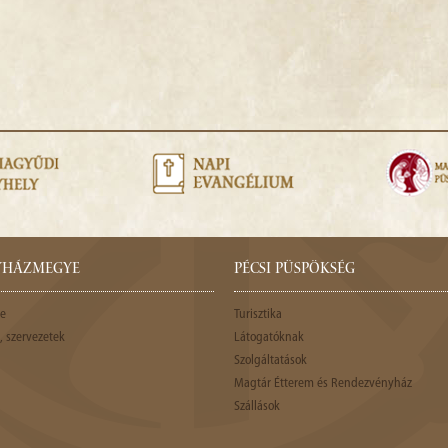
GYHÁZMEGYE
PÉCSI PÜSPÖKSÉG
e
Turisztika
 szervezetek
Látogatóknak
Szolgáltatások
Magtár Étterem és Rendezvényház
Szállások