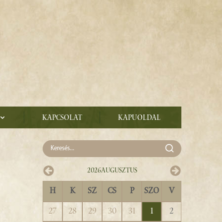
Kapcsolat
Kapuoldal
2026
Augusztus
H
K
SZ
CS
P
SZO
V
27
28
29
30
31
1
2