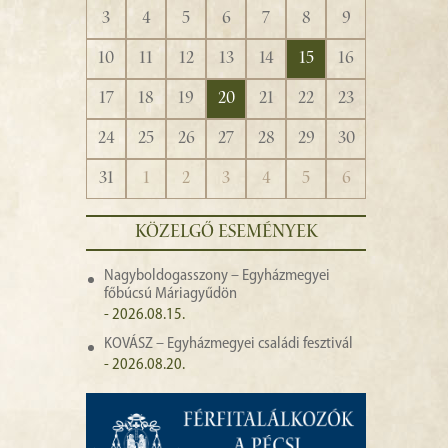
3
4
5
6
7
8
9
10
11
12
13
14
15
16
17
18
19
20
21
22
23
24
25
26
27
28
29
30
31
1
2
3
4
5
6
KÖZELGŐ ESEMÉNYEK
Nagyboldogasszony – Egyházmegyei
főbúcsú Máriagyűdön
- 2026.08.15.
KOVÁSZ – Egyházmegyei családi fesztivál
- 2026.08.20.