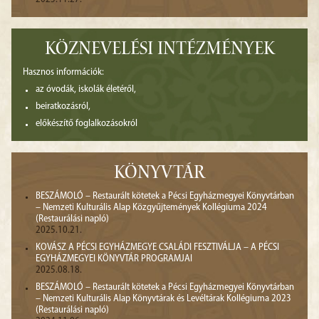
KÖZNEVELÉSI INTÉZMÉNYEK
Hasznos információk:
az óvodák, iskolák életéről,
beiratkozásról,
előkészítő foglalkozásokról
KÖNYVTÁR
BESZÁMOLÓ – Restaurált kötetek a Pécsi Egyházmegyei Könyvtárban
– Nemzeti Kulturális Alap Közgyűjtemények Kollégiuma 2024
(Restaurálási napló)
2025.10.21.
KOVÁSZ A PÉCSI EGYHÁZMEGYE CSALÁDI FESZTIVÁLJA – A PÉCSI
EGYHÁZMEGYEI KÖNYVTÁR PROGRAMJAI
2025.08.18.
BESZÁMOLÓ – Restaurált kötetek a Pécsi Egyházmegyei Könyvtárban
– Nemzeti Kulturális Alap Könyvtárak és Levéltárak Kollégiuma 2023
(Restaurálási napló)