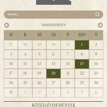
2026
Augusztus
H
K
SZ
CS
P
SZO
V
27
28
29
30
31
1
2
3
4
5
6
7
8
9
10
11
12
13
14
15
16
17
18
19
20
21
22
23
24
25
26
27
28
29
30
31
1
2
3
4
5
6
KÖZELGŐ ESEMÉNYEK