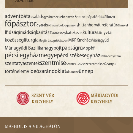
2024.11.06.
advent
báta
család
Ferenc pápa
férfitalálkozó
egyházzene
eucharisztia
főpásztor
hittan
horvát referatúra
gyerekek
havas boldogasszony
húsvét
ifjúság
imádság
karitász
kultúra
katekézis
könyvtár
karácsony
liturgia
közösség
MKPK
mohács
Máriagyűd
Magtár Látogatóközpont
papság
nagyböjt
Máriagyűdi Bazilika
pphf
PEM
pécsi egyházmegye
pécsi székesegyház
szabadegyetem
szentmise
szentatya
szentek
szűzanya
szerzetesek
Szentév - 2025
videó
zarándoklat
ünnep
történelem
ökumené
MÁSHOL IS A VILÁGHÁLÓN