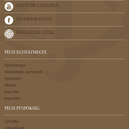
YOUTUBE-CSATORNA
FACEBOOK-OLDAL
INSTAGRAM-OLDAL
PÉCSI EGYHÁZMEGYE
Egyházmegye
Intézmények, szervezetek
Pasztoráció
Aktuális
Kapcsolat
Kapuoldal
PÉCSI PÜSPÖKSÉG
Turisztika
Látogatóknak