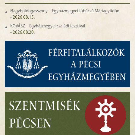
Nagyboldogasszony – Egyházmegyei főbúcsú Máriagyűdön
- 2026.08.15.
KOVÁSZ – Egyházmegyei családi fesztivál
- 2026.08.20.