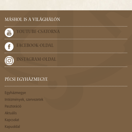
MÁSHOL IS A VILÁGHÁLÓN
YOUTUBE-CSATORNA
FACEBOOK-OLDAL
INSTAGRAM-OLDAL
PÉCSI EGYHÁZMEGYE
Egyházmegye
Intézmények, szervezetek
Pasztoráció
Aktuális
Kapcsolat
Kapuoldal