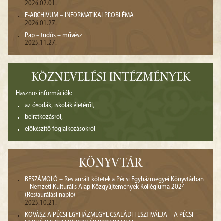
2026.02.01.
E-ARCHIVUM – INFORMATIKAI PROBLÉMA
2026.01.27.
Pap – tudós – művész
2025.11.27.
KÖZNEVELÉSI INTÉZMÉNYEK
Hasznos információk:
az óvodák, iskolák életéről,
beiratkozásról,
előkészítő foglalkozásokról
KÖNYVTÁR
BESZÁMOLÓ – Restaurált kötetek a Pécsi Egyházmegyei Könyvtárban
– Nemzeti Kulturális Alap Közgyűjtemények Kollégiuma 2024
(Restaurálási napló)
2025.10.21.
KOVÁSZ A PÉCSI EGYHÁZMEGYE CSALÁDI FESZTIVÁLJA – A PÉCSI