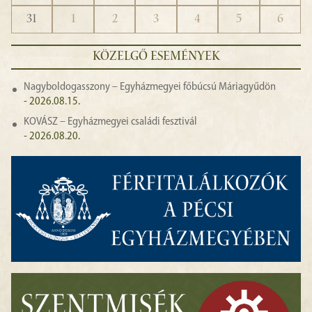
31
1
2
3
4
5
6
KÖZELGŐ ESEMÉNYEK
Nagyboldogasszony – Egyházmegyei főbúcsú Máriagyűdön
- 2026.08.15.
KOVÁSZ – Egyházmegyei családi fesztivál
- 2026.08.20.