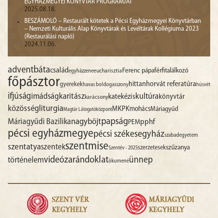
EGYHÁZMEGYEI KÖNYVTÁR PROGRAMJAI
2025.08.18.
BESZÁMOLÓ – Restaurált kötetek a Pécsi Egyházmegyei Könyvtárban
– Nemzeti Kulturális Alap Könyvtárak és Levéltárak Kollégiuma 2023
(Restaurálási napló)
2024.11.06.
advent
báta
család
Ferenc pápa
férfitalálkozó
egyházzene
eucharisztia
főpásztor
hittan
horvát referatúra
gyerekek
havas boldogasszony
húsvét
ifjúság
imádság
karitász
kultúra
katekézis
könyvtár
karácsony
liturgia
közösség
MKPK
mohács
Máriagyűd
Magtár Látogatóközpont
papság
nagyböjt
Máriagyűdi Bazilika
pphf
PEM
pécsi egyházmegye
pécsi székesegyház
szabadegyetem
szentmise
szentatya
szentek
szűzanya
szerzetesek
Szentév - 2025
videó
zarándoklat
ünnep
történelem
ökumené