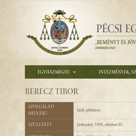
Egyházmegye
Intézmények, s
BERECZ TIBOR
Szolgálati
Sásd
, plébános
hely(ek)
Született
Szekszárd, 1990. október 05.