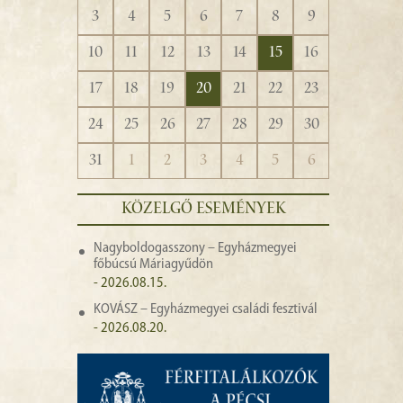
3
4
5
6
7
8
9
10
11
12
13
14
15
16
17
18
19
20
21
22
23
24
25
26
27
28
29
30
31
1
2
3
4
5
6
KÖZELGŐ ESEMÉNYEK
Nagyboldogasszony – Egyházmegyei
főbúcsú Máriagyűdön
- 2026.08.15.
KOVÁSZ – Egyházmegyei családi fesztivál
- 2026.08.20.