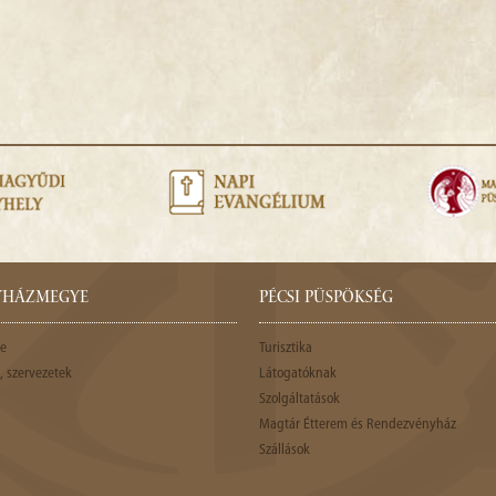
GYHÁZMEGYE
PÉCSI PÜSPÖKSÉG
e
Turisztika
 szervezetek
Látogatóknak
Szolgáltatások
Magtár Étterem és Rendezvényház
Szállások