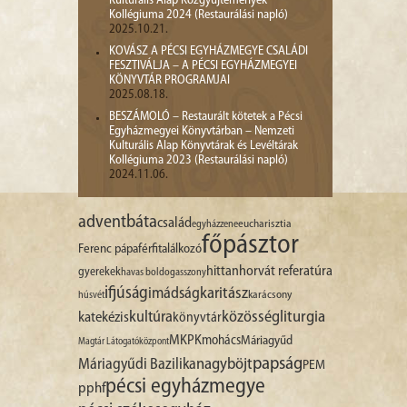
Kulturális Alap Közgyűjtemények
Kollégiuma 2024 (Restaurálási napló)
2025.10.21.
KOVÁSZ A PÉCSI EGYHÁZMEGYE CSALÁDI
FESZTIVÁLJA – A PÉCSI EGYHÁZMEGYEI
KÖNYVTÁR PROGRAMJAI
2025.08.18.
BESZÁMOLÓ – Restaurált kötetek a Pécsi
Egyházmegyei Könyvtárban – Nemzeti
Kulturális Alap Könyvtárak és Levéltárak
Kollégiuma 2023 (Restaurálási napló)
2024.11.06.
advent
báta
család
egyházzene
eucharisztia
főpásztor
Ferenc pápa
férfitalálkozó
hittan
horvát referatúra
gyerekek
havas boldogasszony
ifjúság
imádság
karitász
karácsony
húsvét
liturgia
kultúra
közösség
katekézis
könyvtár
MKPK
mohács
Máriagyűd
Magtár Látogatóközpont
papság
nagyböjt
Máriagyűdi Bazilika
PEM
pécsi egyházmegye
pphf