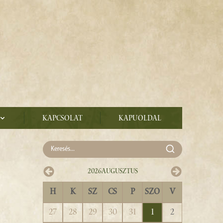
Kapcsolat
Kapuoldal
2026
Augusztus
H
K
SZ
CS
P
SZO
V
27
28
29
30
31
1
2