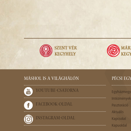
MÁSHOL IS A VILÁGHÁLÓN
PÉCSI E
YOUTUBE-CSATORNA
Egyházmegy
Intézmények,
FACEBOOK-OLDAL
Pasztoráció
Aktuális
INSTAGRAM-OLDAL
Kapcsolat
Kapuoldal