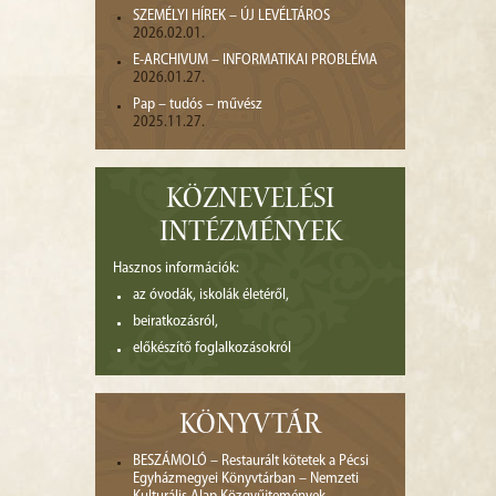
SZEMÉLYI HÍREK – ÚJ LEVÉLTÁROS
2026.02.01.
E-ARCHIVUM – INFORMATIKAI PROBLÉMA
2026.01.27.
Pap – tudós – művész
2025.11.27.
KÖZNEVELÉSI
INTÉZMÉNYEK
Hasznos információk:
az óvodák, iskolák életéről,
beiratkozásról,
előkészítő foglalkozásokról
KÖNYVTÁR
BESZÁMOLÓ – Restaurált kötetek a Pécsi
Egyházmegyei Könyvtárban – Nemzeti