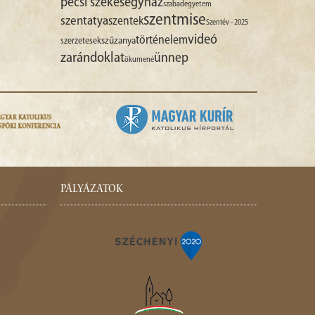
pécsi székesegyház
szabadegyetem
szentmise
szentatya
szentek
Szentév - 2025
videó
történelem
szűzanya
szerzetesek
zarándoklat
ünnep
ökumené
PÁLYÁZATOK