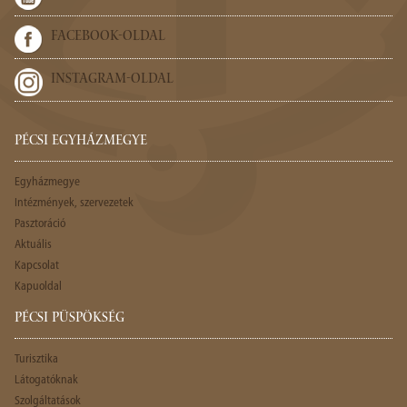
FACEBOOK-OLDAL
INSTAGRAM-OLDAL
PÉCSI EGYHÁZMEGYE
Egyházmegye
Intézmények, szervezetek
Pasztoráció
Aktuális
Kapcsolat
Kapuoldal
PÉCSI PÜSPÖKSÉG
Turisztika
Látogatóknak
Szolgáltatások