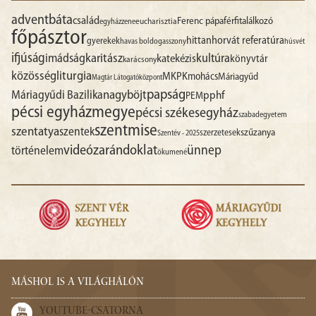
advent
báta
család
Ferenc pápa
férfitalálkozó
egyházzene
eucharisztia
főpásztor
hittan
horvát referatúra
gyerekek
havas boldogasszony
húsvét
ifjúság
imádság
karitász
kultúra
katekézis
könyvtár
karácsony
liturgia
közösség
MKPK
mohács
Máriagyűd
Magtár Látogatóközpont
papság
nagyböjt
Máriagyűdi Bazilika
pphf
PEM
pécsi egyházmegye
pécsi székesegyház
szabadegyetem
szentmise
szentatya
szentek
szűzanya
szerzetesek
Szentév - 2025
videó
zarándoklat
ünnep
történelem
ökumené
MÁSHOL IS A VILÁGHÁLÓN
YOUTUBE-CSATORNA