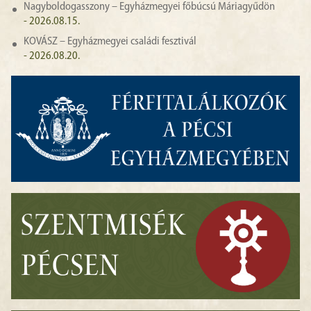
Nagyboldogasszony – Egyházmegyei főbúcsú Máriagyűdön
- 2026.08.15.
KOVÁSZ – Egyházmegyei családi fesztivál
- 2026.08.20.