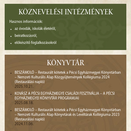
KÖZNEVELÉSI INTÉZMÉNYEK
Hasznos információk:
az óvodák, iskolák életéről,
beiratkozásról,
előkészítő foglalkozásokról
KÖNYVTÁR
BESZÁMOLÓ – Restaurált kötetek a Pécsi Egyházmegyei Könyvtárban
– Nemzeti Kulturális Alap Közgyűjtemények Kollégiuma 2024
(Restaurálási napló)
2025.10.21.
KOVÁSZ A PÉCSI EGYHÁZMEGYE CSALÁDI FESZTIVÁLJA – A PÉCSI
EGYHÁZMEGYEI KÖNYVTÁR PROGRAMJAI
2025.08.18.
BESZÁMOLÓ – Restaurált kötetek a Pécsi Egyházmegyei Könyvtárban
– Nemzeti Kulturális Alap Könyvtárak és Levéltárak Kollégiuma 2023
(Restaurálási napló)
2024.11.06.