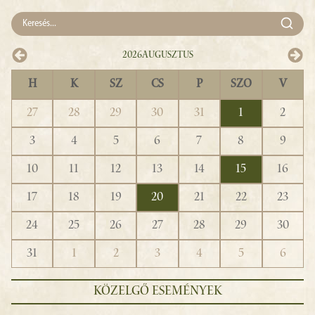
2026
Augusztus
H
K
SZ
CS
P
SZO
V
27
28
29
30
31
1
2
3
4
5
6
7
8
9
10
11
12
13
14
15
16
17
18
19
20
21
22
23
24
25
26
27
28
29
30
31
1
2
3
4
5
6
KÖZELGŐ ESEMÉNYEK