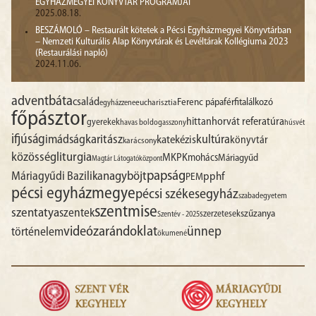
EGYHÁZMEGYEI KÖNYVTÁR PROGRAMJAI
2025.08.18.
BESZÁMOLÓ – Restaurált kötetek a Pécsi Egyházmegyei Könyvtárban
– Nemzeti Kulturális Alap Könyvtárak és Levéltárak Kollégiuma 2023
(Restaurálási napló)
2024.11.06.
advent
báta
család
Ferenc pápa
férfitalálkozó
egyházzene
eucharisztia
főpásztor
hittan
horvát referatúra
gyerekek
havas boldogasszony
húsvét
ifjúság
imádság
karitász
kultúra
katekézis
könyvtár
karácsony
liturgia
közösség
MKPK
mohács
Máriagyűd
Magtár Látogatóközpont
papság
nagyböjt
Máriagyűdi Bazilika
pphf
PEM
pécsi egyházmegye
pécsi székesegyház
szabadegyetem
szentmise
szentatya
szentek
szűzanya
szerzetesek
Szentév - 2025
videó
zarándoklat
ünnep
történelem
ökumené