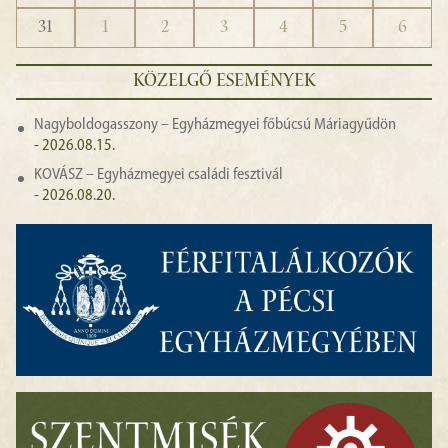
31
1
2
3
4
5
6
KÖZELGŐ ESEMÉNYEK
Nagyboldogasszony – Egyházmegyei főbúcsú Máriagyűdön
- 2026.08.15.
KOVÁSZ – Egyházmegyei családi fesztivál
- 2026.08.20.