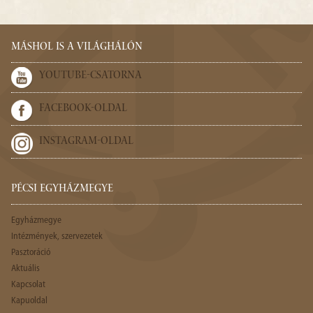
MÁSHOL IS A VILÁGHÁLÓN
YOUTUBE-CSATORNA
FACEBOOK-OLDAL
INSTAGRAM-OLDAL
PÉCSI EGYHÁZMEGYE
Egyházmegye
Intézmények, szervezetek
Pasztoráció
Aktuális
Kapcsolat
Kapuoldal