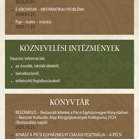
2026.02.01.
E-ARCHIVUM – INFORMATIKAI PROBLÉMA
2026.01.27.
Pap – tudós – művész
2025.11.27.
KÖZNEVELÉSI INTÉZMÉNYEK
Hasznos információk:
az óvodák, iskolák életéről,
beiratkozásról,
előkészítő foglalkozásokról
KÖNYVTÁR
BESZÁMOLÓ – Restaurált kötetek a Pécsi Egyházmegyei Könyvtárban
– Nemzeti Kulturális Alap Közgyűjtemények Kollégiuma 2024
(Restaurálási napló)
2025.10.21.
KOVÁSZ A PÉCSI EGYHÁZMEGYE CSALÁDI FESZTIVÁLJA – A PÉCSI