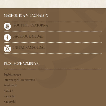
MÁSHOL IS A VILÁGHÁLÓN
YOUTUBE-CSATORNA
FACEBOOK-OLDAL
INSTAGRAM-OLDAL
PÉCSI EGYHÁZMEGYE
Egyházmegye
Intézmények, szervezetek
Pasztoráció
Aktuális
Kapcsolat
Kapuoldal