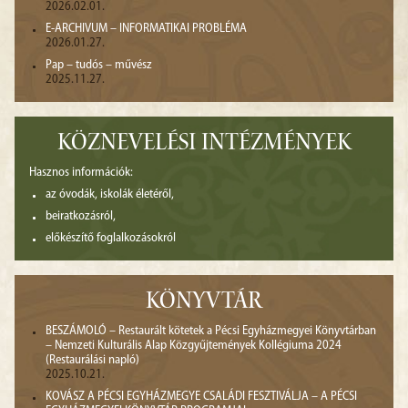
2026.02.01.
E-ARCHIVUM – INFORMATIKAI PROBLÉMA
2026.01.27.
Pap – tudós – művész
2025.11.27.
KÖZNEVELÉSI INTÉZMÉNYEK
Hasznos információk:
az óvodák, iskolák életéről,
beiratkozásról,
előkészítő foglalkozásokról
KÖNYVTÁR
BESZÁMOLÓ – Restaurált kötetek a Pécsi Egyházmegyei Könyvtárban
– Nemzeti Kulturális Alap Közgyűjtemények Kollégiuma 2024
(Restaurálási napló)
2025.10.21.
KOVÁSZ A PÉCSI EGYHÁZMEGYE CSALÁDI FESZTIVÁLJA – A PÉCSI