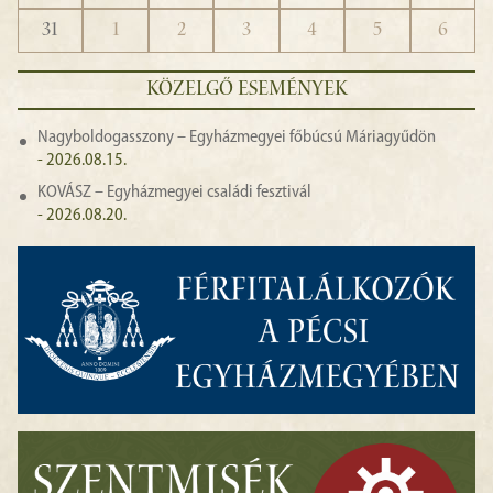
31
1
2
3
4
5
6
KÖZELGŐ ESEMÉNYEK
Nagyboldogasszony – Egyházmegyei főbúcsú Máriagyűdön
- 2026.08.15.
KOVÁSZ – Egyházmegyei családi fesztivál
- 2026.08.20.