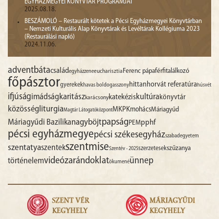
EGYHÁZMEGYEI KÖNYVTÁR PROGRAMJAI
2025.08.18.
BESZÁMOLÓ – Restaurált kötetek a Pécsi Egyházmegyei Könyvtárban
– Nemzeti Kulturális Alap Könyvtárak és Levéltárak Kollégiuma 2023
(Restaurálási napló)
2024.11.06.
advent
báta
család
Ferenc pápa
férfitalálkozó
egyházzene
eucharisztia
főpásztor
hittan
horvát referatúra
gyerekek
havas boldogasszony
húsvét
ifjúság
imádság
karitász
kultúra
katekézis
könyvtár
karácsony
liturgia
közösség
MKPK
mohács
Máriagyűd
Magtár Látogatóközpont
papság
nagyböjt
Máriagyűdi Bazilika
pphf
PEM
pécsi egyházmegye
pécsi székesegyház
szabadegyetem
szentmise
szentatya
szentek
szűzanya
szerzetesek
Szentév - 2025
videó
zarándoklat
ünnep
történelem
ökumené