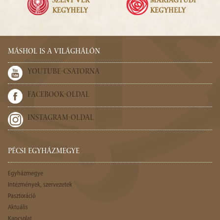
MÁSHOL IS A VILÁGHÁLÓN
YOUTUBE-CSATORNA
FACEBOOK-OLDAL
INSTAGRAM-OLDAL
PÉCSI EGYHÁZMEGYE
Egyházmegye
Intézmények, szervezetek
Pasztoráció
Aktuális
Kapcsolat