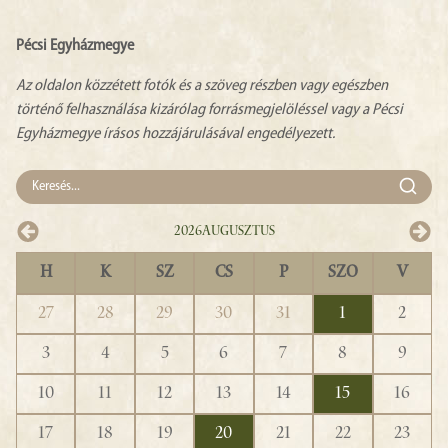
Pécsi Egyházmegye
Az oldalon közzétett fotók és a szöveg részben vagy egészben
történő felhasználása kizárólag forrásmegjelöléssel vagy a Pécsi
Egyházmegye írásos hozzájárulásával engedélyezett.
2026
Augusztus
H
K
SZ
CS
P
SZO
V
27
28
29
30
31
1
2
3
4
5
6
7
8
9
10
11
12
13
14
15
16
17
18
19
20
21
22
23