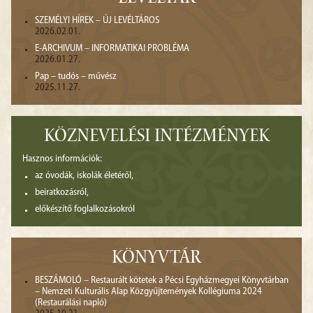
SZEMÉLYI HÍREK – ÚJ LEVÉLTÁROS
2026.02.01.
E-ARCHIVUM – INFORMATIKAI PROBLÉMA
2026.01.27.
Pap – tudós – művész
2025.11.27.
KÖZNEVELÉSI INTÉZMÉNYEK
Hasznos információk:
az óvodák, iskolák életéről,
beiratkozásról,
előkészítő foglalkozásokról
KÖNYVTÁR
BESZÁMOLÓ – Restaurált kötetek a Pécsi Egyházmegyei Könyvtárban
– Nemzeti Kulturális Alap Közgyűjtemények Kollégiuma 2024
(Restaurálási napló)