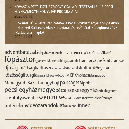
2025.10.21.
KOVÁSZ A PÉCSI EGYHÁZMEGYE CSALÁDI FESZTIVÁLJA – A PÉCSI
EGYHÁZMEGYEI KÖNYVTÁR PROGRAMJAI
2025.08.18.
BESZÁMOLÓ – Restaurált kötetek a Pécsi Egyházmegyei Könyvtárban
– Nemzeti Kulturális Alap Könyvtárak és Levéltárak Kollégiuma 2023
(Restaurálási napló)
2024.11.06.
advent
báta
család
Ferenc pápa
férfitalálkozó
egyházzene
eucharisztia
főpásztor
hittan
horvát referatúra
gyerekek
havas boldogasszony
húsvét
ifjúság
imádság
karitász
kultúra
katekézis
könyvtár
karácsony
liturgia
közösség
MKPK
mohács
Máriagyűd
Magtár Látogatóközpont
papság
nagyböjt
Máriagyűdi Bazilika
pphf
PEM
pécsi egyházmegye
pécsi székesegyház
szabadegyetem
szentmise
szentatya
szentek
szűzanya
szerzetesek
Szentév - 2025
videó
zarándoklat
ünnep
történelem
ökumené