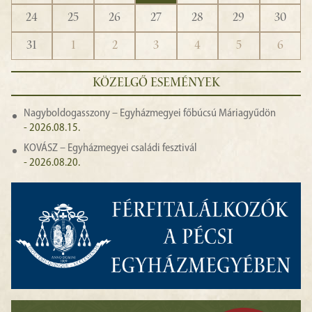
24
25
26
27
28
29
30
31
1
2
3
4
5
6
KÖZELGŐ ESEMÉNYEK
Nagyboldogasszony – Egyházmegyei főbúcsú Máriagyűdön
- 2026.08.15.
KOVÁSZ – Egyházmegyei családi fesztivál
- 2026.08.20.