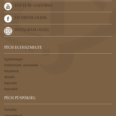
YOUTUBE-CSATORNA
FACEBOOK-OLDAL
INSTAGRAM-OLDAL
PÉCSI EGYHÁZMEGYE
Egyházmegye
Intézmények, szervezetek
Pasztoráció
Aktuális
Kapcsolat
Kapuoldal
PÉCSI PÜSPÖKSÉG
Turisztika
Látogatóknak