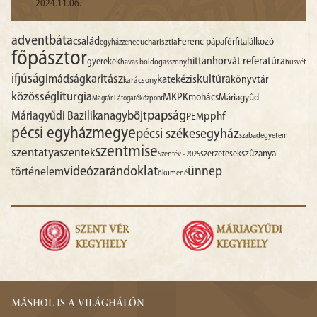
2024.11.06.
advent
báta
család
Ferenc pápa
férfitalálkozó
egyházzene
eucharisztia
főpásztor
hittan
horvát referatúra
gyerekek
havas boldogasszony
húsvét
ifjúság
imádság
karitász
kultúra
katekézis
könyvtár
karácsony
liturgia
közösség
MKPK
mohács
Máriagyűd
Magtár Látogatóközpont
papság
nagyböjt
Máriagyűdi Bazilika
pphf
PEM
pécsi egyházmegye
pécsi székesegyház
szabadegyetem
szentmise
szentatya
szentek
szűzanya
szerzetesek
Szentév - 2025
videó
zarándoklat
ünnep
történelem
ökumené
MÁSHOL IS A VILÁGHÁLÓN