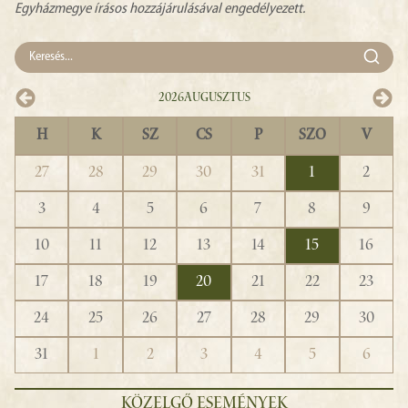
Egyházmegye írásos hozzájárulásával engedélyezett.
2026
Augusztus
H
K
SZ
CS
P
SZO
V
27
28
29
30
31
1
2
3
4
5
6
7
8
9
10
11
12
13
14
15
16
17
18
19
20
21
22
23
24
25
26
27
28
29
30
31
1
2
3
4
5
6
KÖZELGŐ ESEMÉNYEK