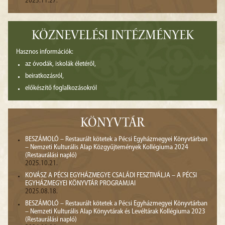
2025.11.27.
KÖZNEVELÉSI INTÉZMÉNYEK
Hasznos információk:
az óvodák, iskolák életéről,
beiratkozásról,
előkészítő foglalkozásokról
KÖNYVTÁR
BESZÁMOLÓ – Restaurált kötetek a Pécsi Egyházmegyei Könyvtárban
– Nemzeti Kulturális Alap Közgyűjtemények Kollégiuma 2024
(Restaurálási napló)
2025.10.21.
KOVÁSZ A PÉCSI EGYHÁZMEGYE CSALÁDI FESZTIVÁLJA – A PÉCSI
EGYHÁZMEGYEI KÖNYVTÁR PROGRAMJAI
2025.08.18.
BESZÁMOLÓ – Restaurált kötetek a Pécsi Egyházmegyei Könyvtárban
– Nemzeti Kulturális Alap Könyvtárak és Levéltárak Kollégiuma 2023
(Restaurálási napló)