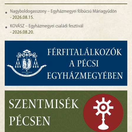
Nagyboldogasszony – Egyházmegyei főbúcsú Máriagyűdön
- 2026.08.15.
KOVÁSZ – Egyházmegyei családi fesztivál
- 2026.08.20.