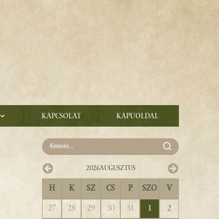
Kapcsolat
Kapuoldal
2026
Augusztus
H
K
SZ
CS
P
SZO
V
27
28
29
30
31
1
2