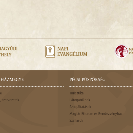
GYHÁZMEGYE
PÉCSI PÜSPÖKSÉG
e
Turisztika
 szervezetek
Látogatóknak
Szolgáltatások
Magtár Étterem és Rendezvényház
Szállások