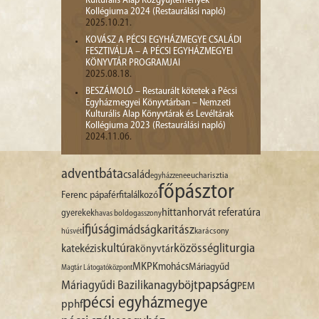
Kulturális Alap Közgyűjtemények
Kollégiuma 2024 (Restaurálási napló)
2025.10.21.
KOVÁSZ A PÉCSI EGYHÁZMEGYE CSALÁDI
FESZTIVÁLJA – A PÉCSI EGYHÁZMEGYEI
KÖNYVTÁR PROGRAMJAI
2025.08.18.
BESZÁMOLÓ – Restaurált kötetek a Pécsi
Egyházmegyei Könyvtárban – Nemzeti
Kulturális Alap Könyvtárak és Levéltárak
Kollégiuma 2023 (Restaurálási napló)
2024.11.06.
advent
báta
család
egyházzene
eucharisztia
főpásztor
Ferenc pápa
férfitalálkozó
hittan
horvát referatúra
gyerekek
havas boldogasszony
ifjúság
imádság
karitász
karácsony
húsvét
liturgia
kultúra
közösség
katekézis
könyvtár
MKPK
mohács
Máriagyűd
Magtár Látogatóközpont
papság
nagyböjt
Máriagyűdi Bazilika
PEM
pécsi egyházmegye
pphf