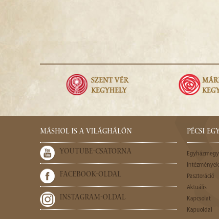
MÁSHOL IS A VILÁGHÁLÓN
PÉCSI E
YOUTUBE-CSATORNA
Egyházmegy
Intézmények,
FACEBOOK-OLDAL
Pasztoráció
Aktuális
INSTAGRAM-OLDAL
Kapcsolat
Kapuoldal