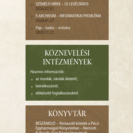
SZEMÉLYI HÍREK – ÚJ LEVÉLTÁROS
2026.02.01.
E-ARCHIVUM – INFORMATIKAI PROBLÉMA
2026.01.27.
Pap – tudós – művész
2025.11.27.
KÖZNEVELÉSI
INTÉZMÉNYEK
Hasznos információk:
az óvodák, iskolák életéről,
beiratkozásról,
előkészítő foglalkozásokról
KÖNYVTÁR
BESZÁMOLÓ – Restaurált kötetek a Pécsi
Egyházmegyei Könyvtárban – Nemzeti