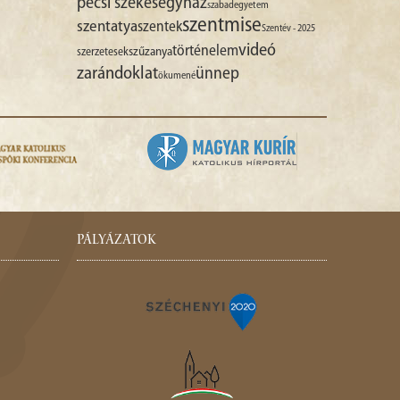
pécsi székesegyház
szabadegyetem
szentmise
szentatya
szentek
Szentév - 2025
videó
történelem
szűzanya
szerzetesek
zarándoklat
ünnep
ökumené
PÁLYÁZATOK