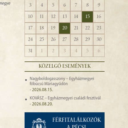
zmegye
3
4
5
6
7
8
9
10
11
12
13
14
15
16
17
18
19
20
21
22
23
24
25
26
27
28
29
30
31
1
2
3
4
5
6
KÖZELGŐ ESEMÉNYEK
Nagyboldogasszony – Egyházmegyei
főbúcsú Máriagyűdön
- 2026.08.15.
KOVÁSZ – Egyházmegyei családi fesztivál
- 2026.08.20.