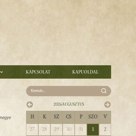
Kapcsolat
Kapuoldal
2026
Augusztus
H
K
SZ
CS
P
SZO
V
zmegye
27
28
29
30
31
1
2