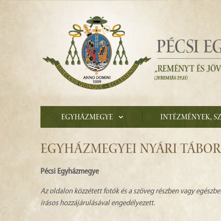
Egyházmegye
Intézmények, s
EGYHÁZMEGYEI NYÁRI TÁBOR
Pécsi Egyházmegye
Az oldalon közzétett fotók és a szöveg részben vagy egészbe
írásos hozzájárulásával engedélyezett.