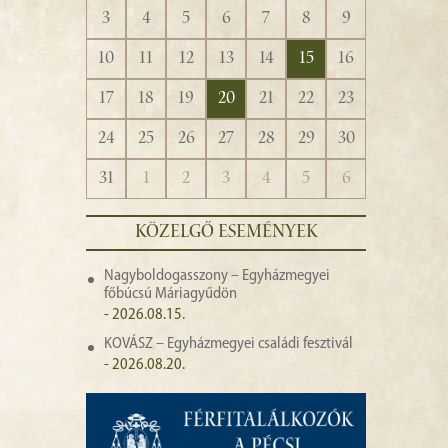
3
4
5
6
7
8
9
10
11
12
13
14
15
16
17
18
19
20
21
22
23
24
25
26
27
28
29
30
31
1
2
3
4
5
6
KÖZELGŐ ESEMÉNYEK
Nagyboldogasszony – Egyházmegyei
főbúcsú Máriagyűdön
- 2026.08.15.
KOVÁSZ – Egyházmegyei családi fesztivál
- 2026.08.20.