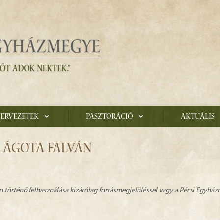
zervezetek
Pasztoráció
Aktuális
 ÁGOTA FALVÁN
n történő felhasználása kizárólag forrásmegjelöléssel vagy a Pécsi Egyhá