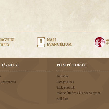
GYHÁZMEGYE
PÉCSI PÜSPÖKSÉG
e
Turisztika
 szervezetek
Látogatóknak
Szolgáltatások
Magtár Étterem és Rendezvényház
Szállások