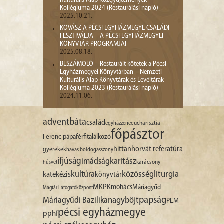
Kulturális Alap Közgyűjtemények
Kollégiuma 2024 (Restaurálási napló)
2025.10.21.
KOVÁSZ A PÉCSI EGYHÁZMEGYE CSALÁDI
FESZTIVÁLJA – A PÉCSI EGYHÁZMEGYEI
KÖNYVTÁR PROGRAMJAI
2025.08.18.
BESZÁMOLÓ – Restaurált kötetek a Pécsi
Egyházmegyei Könyvtárban – Nemzeti
Kulturális Alap Könyvtárak és Levéltárak
Kollégiuma 2023 (Restaurálási napló)
2024.11.06.
advent
báta
család
egyházzene
eucharisztia
főpásztor
Ferenc pápa
férfitalálkozó
hittan
horvát referatúra
gyerekek
havas boldogasszony
ifjúság
imádság
karitász
karácsony
húsvét
liturgia
kultúra
közösség
katekézis
könyvtár
MKPK
mohács
Máriagyűd
Magtár Látogatóközpont
papság
nagyböjt
Máriagyűdi Bazilika
PEM
pécsi egyházmegye
pphf