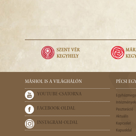
MÁSHOL IS A VILÁGHÁLÓN
PÉCSI E
YOUTUBE-CSATORNA
Egyházmegy
Intézmények,
FACEBOOK-OLDAL
Pasztoráció
Aktuális
INSTAGRAM-OLDAL
Kapcsolat
Kapuoldal