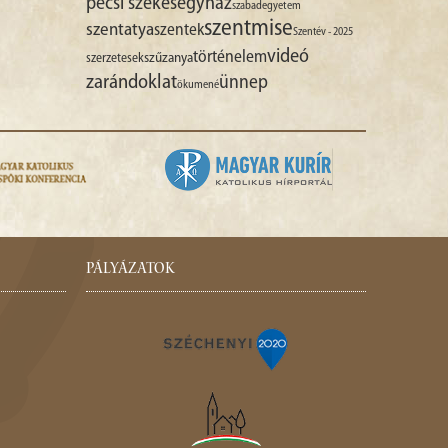
pécsi székesegyház
szabadegyetem
szentmise
szentatya
szentek
Szentév - 2025
videó
történelem
szűzanya
szerzetesek
zarándoklat
ünnep
ökumené
PÁLYÁZATOK