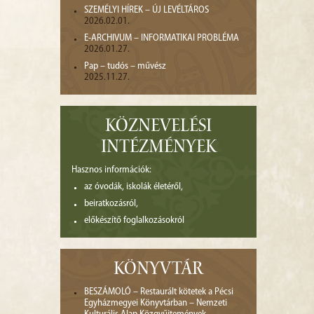
SZEMÉLYI HÍREK – ÚJ LEVÉLTÁROS
2026.02.01.
E-ARCHIVUM – INFORMATIKAI PROBLÉMA
2026.01.27.
Pap – tudós – művész
2025.11.27.
KÖZNEVELÉSI
INTÉZMÉNYEK
Hasznos információk:
az óvodák, iskolák életéről,
beiratkozásról,
előkészítő foglalkozásokról
KÖNYVTÁR
BESZÁMOLÓ – Restaurált kötetek a Pécsi
Egyházmegyei Könyvtárban – Nemzeti