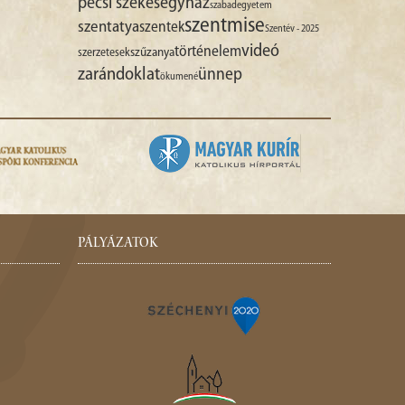
pécsi székesegyház
szabadegyetem
szentmise
szentatya
szentek
Szentév - 2025
videó
történelem
szűzanya
szerzetesek
zarándoklat
ünnep
ökumené
PÁLYÁZATOK