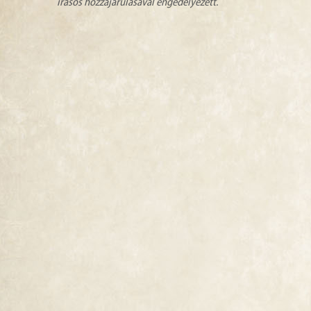
írásos hozzájárulásával engedélyezett.