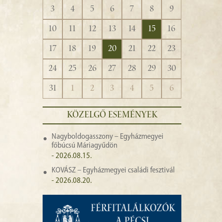
3
4
5
6
7
8
9
10
11
12
13
14
15
16
17
18
19
20
21
22
23
24
25
26
27
28
29
30
31
1
2
3
4
5
6
KÖZELGŐ ESEMÉNYEK
Nagyboldogasszony – Egyházmegyei
főbúcsú Máriagyűdön
- 2026.08.15.
KOVÁSZ – Egyházmegyei családi fesztivál
- 2026.08.20.