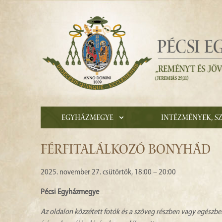
Egyházmegye
Intézmények, s
FÉRFITALÁLKOZÓ BONYHÁD
2025. november 27. csütörtök, 18:00 – 20:00
Pécsi Egyházmegye
Az oldalon közzétett fotók és a szöveg részben vagy egészbe