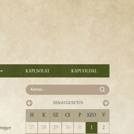
Kapcsolat
Kapuoldal
2026
Augusztus
H
K
SZ
CS
P
SZO
V
27
28
29
30
31
1
2
zmegye