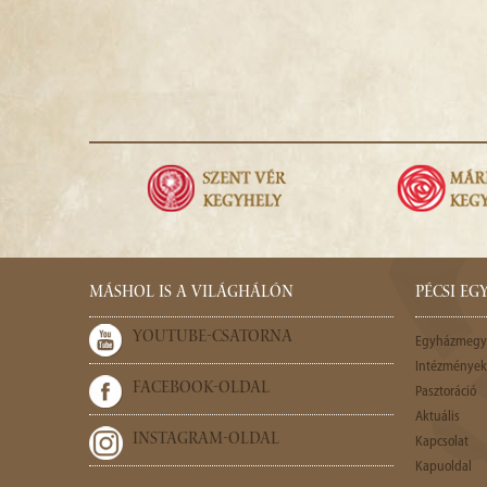
MÁSHOL IS A VILÁGHÁLÓN
PÉCSI E
YOUTUBE-CSATORNA
Egyházmegy
Intézmények,
FACEBOOK-OLDAL
Pasztoráció
Aktuális
INSTAGRAM-OLDAL
Kapcsolat
Kapuoldal