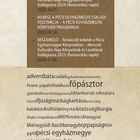
Kulturális Alap Közgyűjtemények
Kollégiuma 2024 (Restaurálási napló)
2025.10.21.
KOVÁSZ A PÉCSI EGYHÁZMEGYE CSALÁDI
FESZTIVÁLJA – A PÉCSI EGYHÁZMEGYEI
KÖNYVTÁR PROGRAMJAI
2025.08.18.
BESZÁMOLÓ – Restaurált kötetek a Pécsi
Egyházmegyei Könyvtárban – Nemzeti
Kulturális Alap Könyvtárak és Levéltárak
Kollégiuma 2023 (Restaurálási napló)
2024.11.06.
advent
báta
család
egyházzene
eucharisztia
főpásztor
Ferenc pápa
férfitalálkozó
hittan
horvát referatúra
gyerekek
havas boldogasszony
ifjúság
imádság
karitász
karácsony
húsvét
liturgia
kultúra
közösség
katekézis
könyvtár
MKPK
mohács
Máriagyűd
Magtár Látogatóközpont
papság
nagyböjt
Máriagyűdi Bazilika
PEM
pécsi egyházmegye
pphf