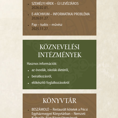
SZEMÉLYI HÍREK – ÚJ LEVÉLTÁROS
2026.02.01.
E-ARCHIVUM – INFORMATIKAI PROBLÉMA
2026.01.27.
Pap – tudós – művész
2025.11.27.
KÖZNEVELÉSI
INTÉZMÉNYEK
Hasznos információk:
az óvodák, iskolák életéről,
beiratkozásról,
előkészítő foglalkozásokról
KÖNYVTÁR
BESZÁMOLÓ – Restaurált kötetek a Pécsi
Egyházmegyei Könyvtárban – Nemzeti