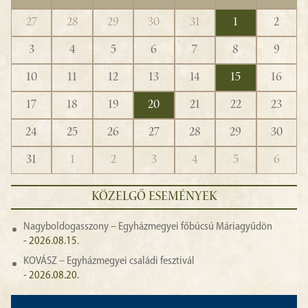
27
28
29
30
31
1
2
3
4
5
6
7
8
9
10
11
12
13
14
15
16
17
18
19
20
21
22
23
24
25
26
27
28
29
30
31
1
2
3
4
5
6
KÖZELGŐ ESEMÉNYEK
Nagyboldogasszony – Egyházmegyei főbúcsú Máriagyűdön
- 2026.08.15.
KOVÁSZ – Egyházmegyei családi fesztivál
- 2026.08.20.