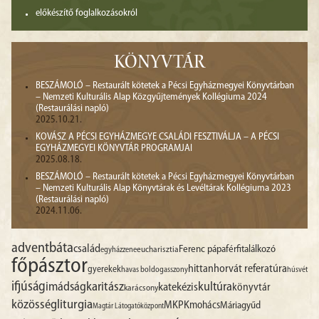
előkészítő foglalkozásokról
KÖNYVTÁR
BESZÁMOLÓ – Restaurált kötetek a Pécsi Egyházmegyei Könyvtárban
– Nemzeti Kulturális Alap Közgyűjtemények Kollégiuma 2024
(Restaurálási napló)
2025.10.21.
KOVÁSZ A PÉCSI EGYHÁZMEGYE CSALÁDI FESZTIVÁLJA – A PÉCSI
EGYHÁZMEGYEI KÖNYVTÁR PROGRAMJAI
2025.08.18.
BESZÁMOLÓ – Restaurált kötetek a Pécsi Egyházmegyei Könyvtárban
– Nemzeti Kulturális Alap Könyvtárak és Levéltárak Kollégiuma 2023
(Restaurálási napló)
2024.11.06.
advent
báta
család
Ferenc pápa
férfitalálkozó
egyházzene
eucharisztia
főpásztor
hittan
horvát referatúra
gyerekek
havas boldogasszony
húsvét
ifjúság
imádság
karitász
kultúra
katekézis
könyvtár
karácsony
liturgia
közösség
MKPK
mohács
Máriagyűd
Magtár Látogatóközpont