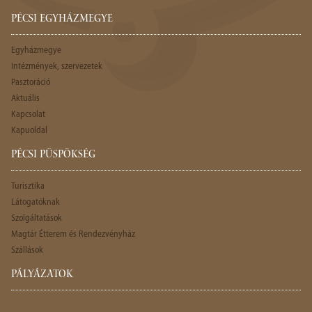
PÉCSI EGYHÁZMEGYE
Egyházmegye
Intézmények, szervezetek
Pasztoráció
Aktuális
Kapcsolat
Kapuoldal
PÉCSI PÜSPÖKSÉG
Turisztika
Látogatóknak
Szolgáltatások
Magtár Étterem és Rendezvényház
Szállások
PÁLYÁZATOK