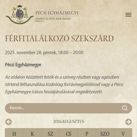
FÉRFITALÁLKOZÓ SZEKSZÁRD
2025. november 28. péntek, 18:00 – 20:00
Pécsi Egyházmegye
Az oldalon közzétett fotók és a szöveg részben vagy egészben
történő felhasználása kizárólag forrásmegjelöléssel vagy a Pécsi
Egyházmegye írásos hozzájárulásával engedélyezett.
2026
Augusztus
H
K
SZ
CS
P
SZO
V