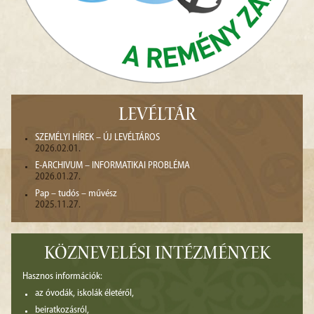
LEVÉLTÁR
SZEMÉLYI HÍREK – ÚJ LEVÉLTÁROS
2026.02.01.
E-ARCHIVUM – INFORMATIKAI PROBLÉMA
2026.01.27.
Pap – tudós – művész
2025.11.27.
KÖZNEVELÉSI INTÉZMÉNYEK
Hasznos információk:
az óvodák, iskolák életéről,
beiratkozásról,