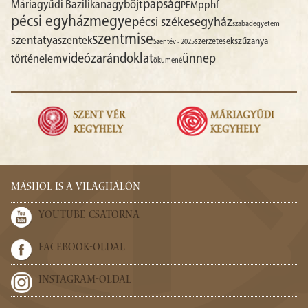
papság
nagyböjt
Máriagyűdi Bazilika
pphf
PEM
pécsi egyházmegye
pécsi székesegyház
szabadegyetem
szentmise
szentatya
szentek
szűzanya
szerzetesek
Szentév - 2025
videó
zarándoklat
ünnep
történelem
ökumené
MÁSHOL IS A VILÁGHÁLÓN
YOUTUBE-CSATORNA
FACEBOOK-OLDAL
INSTAGRAM-OLDAL