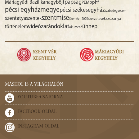
papság
nagyböjt
Máriagyűdi Bazilika
pphf
PEM
pécsi egyházmegye
pécsi székesegyház
szabadegyetem
szentmise
szentatya
szentek
szűzanya
szerzetesek
Szentév - 2025
videó
zarándoklat
ünnep
történelem
ökumené
MÁSHOL IS A VILÁGHÁLÓN
YOUTUBE-CSATORNA
FACEBOOK-OLDAL
INSTAGRAM-OLDAL