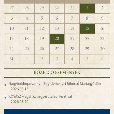
27
28
29
30
31
1
2
3
4
5
6
7
8
9
10
11
12
13
14
15
16
17
18
19
20
21
22
23
24
25
26
27
28
29
30
31
1
2
3
4
5
6
KÖZELGŐ ESEMÉNYEK
Nagyboldogasszony – Egyházmegyei főbúcsú Máriagyűdön
- 2026.08.15.
KOVÁSZ – Egyházmegyei családi fesztivál
- 2026.08.20.