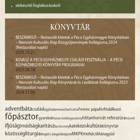
előkészítő foglalkozásokról
KÖNYVTÁR
BESZÁMOLÓ – Restaurált kötetek a Pécsi Egyházmegyei Könyvtárban
– Nemzeti Kulturális Alap Közgyűjtemények Kollégiuma 2024
(Restaurálási napló)
2025.10.21.
KOVÁSZ A PÉCSI EGYHÁZMEGYE CSALÁDI FESZTIVÁLJA – A PÉCSI
EGYHÁZMEGYEI KÖNYVTÁR PROGRAMJAI
2025.08.18.
BESZÁMOLÓ – Restaurált kötetek a Pécsi Egyházmegyei Könyvtárban
– Nemzeti Kulturális Alap Könyvtárak és Levéltárak Kollégiuma 2023
(Restaurálási napló)
2024.11.06.
advent
báta
család
Ferenc pápa
férfitalálkozó
egyházzene
eucharisztia
főpásztor
hittan
horvát referatúra
gyerekek
havas boldogasszony
húsvét
ifjúság
imádság
karitász
kultúra
katekézis
könyvtár
karácsony
liturgia
közösség
MKPK
mohács
Máriagyűd
Magtár Látogatóközpont