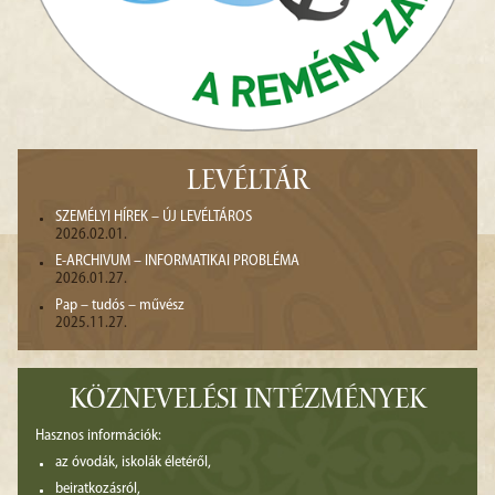
LEVÉLTÁR
SZEMÉLYI HÍREK – ÚJ LEVÉLTÁROS
2026.02.01.
E-ARCHIVUM – INFORMATIKAI PROBLÉMA
2026.01.27.
Pap – tudós – művész
2025.11.27.
KÖZNEVELÉSI INTÉZMÉNYEK
Hasznos információk:
az óvodák, iskolák életéről,
beiratkozásról,