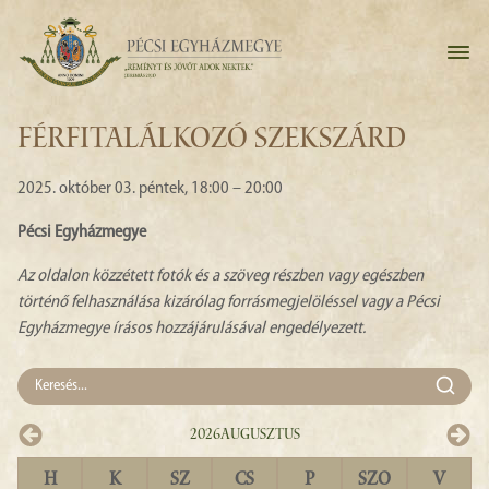
FÉRFITALÁLKOZÓ SZEKSZÁRD
2025. október 03. péntek, 18:00 – 20:00
Pécsi Egyházmegye
Az oldalon közzétett fotók és a szöveg részben vagy egészben
történő felhasználása kizárólag forrásmegjelöléssel vagy a Pécsi
Egyházmegye írásos hozzájárulásával engedélyezett.
2026
Augusztus
H
K
SZ
CS
P
SZO
V