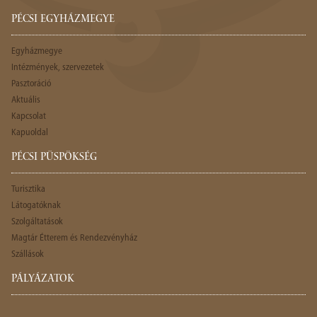
PÉCSI EGYHÁZMEGYE
Egyházmegye
Intézmények, szervezetek
Pasztoráció
Aktuális
Kapcsolat
Kapuoldal
PÉCSI PÜSPÖKSÉG
Turisztika
Látogatóknak
Szolgáltatások
Magtár Étterem és Rendezvényház
Szállások
PÁLYÁZATOK