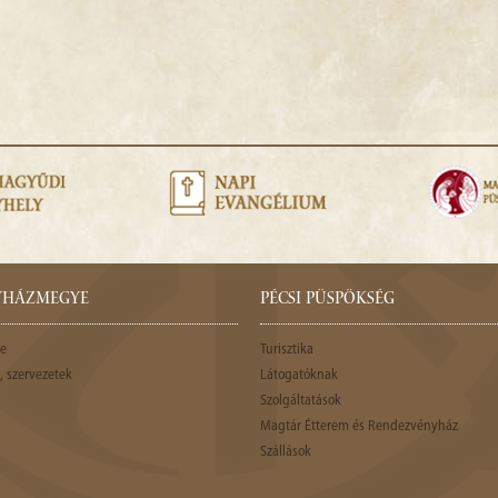
GYHÁZMEGYE
PÉCSI PÜSPÖKSÉG
e
Turisztika
 szervezetek
Látogatóknak
Szolgáltatások
Magtár Étterem és Rendezvényház
Szállások