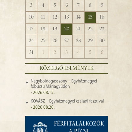
3
4
5
6
7
8
9
10
11
12
13
14
15
16
17
18
19
20
21
22
23
24
25
26
27
28
29
30
31
1
2
3
4
5
6
KÖZELGŐ ESEMÉNYEK
Nagyboldogasszony – Egyházmegyei
főbúcsú Máriagyűdön
- 2026.08.15.
KOVÁSZ – Egyházmegyei családi fesztivál
- 2026.08.20.