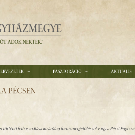
zervezetek
Pasztoráció
Aktuális
MA PÉCSEN
n történő felhasználása kizárólag forrásmegjelöléssel vagy a Pécsi Egyhá