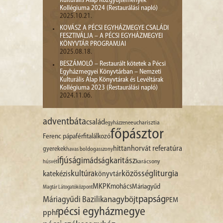
Kulturális Alap Közgyűjtemények
Kollégiuma 2024 (Restaurálási napló)
2025.10.21.
KOVÁSZ A PÉCSI EGYHÁZMEGYE CSALÁDI
FESZTIVÁLJA – A PÉCSI EGYHÁZMEGYEI
KÖNYVTÁR PROGRAMJAI
2025.08.18.
BESZÁMOLÓ – Restaurált kötetek a Pécsi
Egyházmegyei Könyvtárban – Nemzeti
Kulturális Alap Könyvtárak és Levéltárak
Kollégiuma 2023 (Restaurálási napló)
2024.11.06.
advent
báta
család
egyházzene
eucharisztia
főpásztor
Ferenc pápa
férfitalálkozó
hittan
horvát referatúra
gyerekek
havas boldogasszony
ifjúság
imádság
karitász
karácsony
húsvét
liturgia
kultúra
közösség
katekézis
könyvtár
MKPK
mohács
Máriagyűd
Magtár Látogatóközpont
papság
nagyböjt
Máriagyűdi Bazilika
PEM
pécsi egyházmegye
pphf