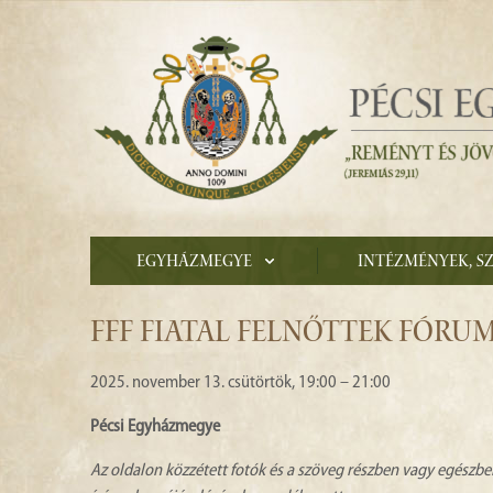
Egyházmegye
Intézmények, s
FFF FIATAL FELNŐTTEK FÓRU
2025. november 13. csütörtök, 19:00 – 21:00
Pécsi Egyházmegye
Az oldalon közzétett fotók és a szöveg részben vagy egészbe