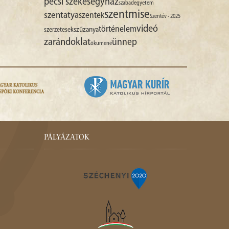
pécsi székesegyház
szabadegyetem
szentmise
szentatya
szentek
Szentév - 2025
videó
történelem
szűzanya
szerzetesek
zarándoklat
ünnep
ökumené
PÁLYÁZATOK