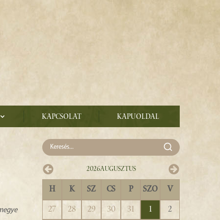
Kapcsolat
Kapuoldal
2026
Augusztus
H
K
SZ
CS
P
SZO
V
27
28
29
30
31
1
2
zmegye