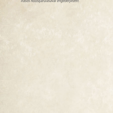
írásos hozzájárulásával engedélyezett.