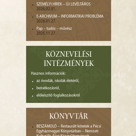
SZEMÉLYI HÍREK – ÚJ LEVÉLTÁROS
2026.02.01.
E-ARCHIVUM – INFORMATIKAI PROBLÉMA
2026.01.27.
Pap – tudós – művész
2025.11.27.
KÖZNEVELÉSI
INTÉZMÉNYEK
Hasznos információk:
az óvodák, iskolák életéről,
beiratkozásról,
előkészítő foglalkozásokról
KÖNYVTÁR
BESZÁMOLÓ – Restaurált kötetek a Pécsi
Egyházmegyei Könyvtárban – Nemzeti