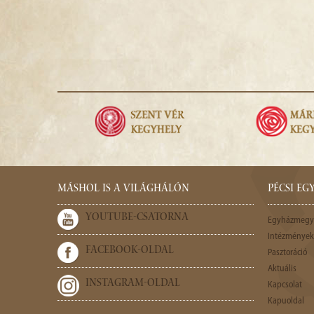
MÁSHOL IS A VILÁGHÁLÓN
PÉCSI E
YOUTUBE-CSATORNA
Egyházmegy
Intézmények,
FACEBOOK-OLDAL
Pasztoráció
Aktuális
INSTAGRAM-OLDAL
Kapcsolat
Kapuoldal