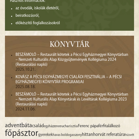
Hasznos információk:
az óvodák, iskolák életéről,
beiratkozásról,
előkészítő foglalkozásokról
KÖNYVTÁR
BESZÁMOLÓ – Restaurált kötetek a Pécsi Egyházmegyei Könyvtárban
– Nemzeti Kulturális Alap Közgyűjtemények Kollégiuma 2024
(Restaurálási napló)
2025.10.21.
KOVÁSZ A PÉCSI EGYHÁZMEGYE CSALÁDI FESZTIVÁLJA – A PÉCSI
EGYHÁZMEGYEI KÖNYVTÁR PROGRAMJAI
2025.08.18.
BESZÁMOLÓ – Restaurált kötetek a Pécsi Egyházmegyei Könyvtárban
– Nemzeti Kulturális Alap Könyvtárak és Levéltárak Kollégiuma 2023
(Restaurálási napló)
2024.11.06.
advent
báta
család
Ferenc pápa
férfitalálkozó
egyházzene
eucharisztia
főpásztor
hittan
horvát referatúra
gyerekek
havas boldogasszony
húsvét