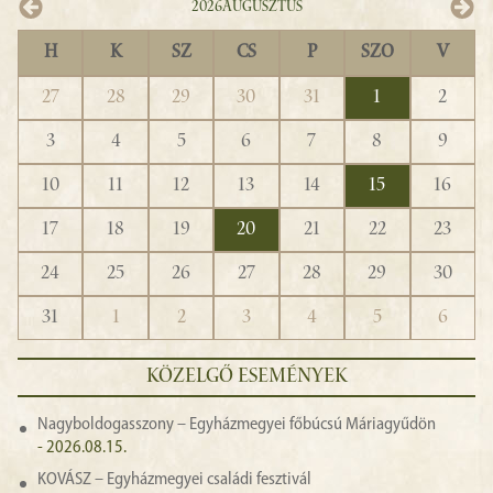
2026
Augusztus
H
K
SZ
CS
P
SZO
V
27
28
29
30
31
1
2
3
4
5
6
7
8
9
10
11
12
13
14
15
16
17
18
19
20
21
22
23
24
25
26
27
28
29
30
31
1
2
3
4
5
6
KÖZELGŐ ESEMÉNYEK
Nagyboldogasszony – Egyházmegyei főbúcsú Máriagyűdön
- 2026.08.15.
KOVÁSZ – Egyházmegyei családi fesztivál