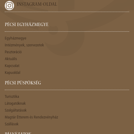
INSTAGRAM-OLDAL
PÉCSI EGYHÁZMEGYE
Egyházmegye
Intézmények, szervezetek
Pasztoráció
Aktuális
Kapcsolat
Kapuoldal
PÉCSI PÜSPÖKSÉG
Turisztika
Látogatóknak
Szolgáltatások
Magtár Étterem és Rendezvényház
Szállások