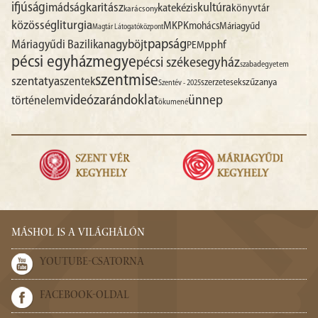
ifjúság
imádság
karitász
kultúra
katekézis
könyvtár
karácsony
liturgia
közösség
MKPK
mohács
Máriagyűd
Magtár Látogatóközpont
papság
nagyböjt
Máriagyűdi Bazilika
pphf
PEM
pécsi egyházmegye
pécsi székesegyház
szabadegyetem
szentmise
szentatya
szentek
szűzanya
szerzetesek
Szentév - 2025
videó
zarándoklat
ünnep
történelem
ökumené
MÁSHOL IS A VILÁGHÁLÓN
YOUTUBE-CSATORNA
FACEBOOK-OLDAL