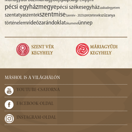
pphf
PEM
pécsi egyházmegye
pécsi székesegyház
szabadegyetem
szentmise
szentatya
szentek
szűzanya
szerzetesek
Szentév - 2025
videó
zarándoklat
ünnep
történelem
ökumené
MÁSHOL IS A VILÁGHÁLÓN
YOUTUBE-CSATORNA
FACEBOOK-OLDAL
INSTAGRAM-OLDAL