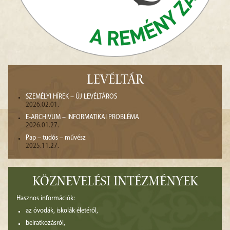
LEVÉLTÁR
SZEMÉLYI HÍREK – ÚJ LEVÉLTÁROS
2026.02.01.
E-ARCHIVUM – INFORMATIKAI PROBLÉMA
2026.01.27.
Pap – tudós – művész
2025.11.27.
KÖZNEVELÉSI INTÉZMÉNYEK
Hasznos információk:
az óvodák, iskolák életéről,
beiratkozásról,