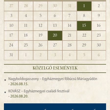
27
28
29
30
31
1
2
3
4
5
6
7
8
9
10
11
12
13
14
15
16
17
18
19
20
21
22
23
24
25
26
27
28
29
30
31
1
2
3
4
5
6
KÖZELGŐ ESEMÉNYEK
Nagyboldogasszony – Egyházmegyei főbúcsú Máriagyűdön
- 2026.08.15.
KOVÁSZ – Egyházmegyei családi fesztivál
- 2026.08.20.