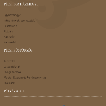
PÉCSI EGYHÁZMEGYE
Egyházmegye
Intézmények, szervezetek
Pasztoráció
Aktuális
Kapcsolat
Kapuoldal
PÉCSI PÜSPÖKSÉG
Turisztika
Látogatóknak
Szolgáltatások
Magtár Étterem és Rendezvényház
Szállások
PÁLYÁZATOK