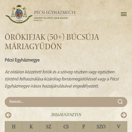
ÖRÖKIFJAK (50+) BÚCSÚJA
MÁRIAGYŰDÖN
Pécsi Egyházmegye
Az oldalon közzétett fotók és a szöveg részben vagy egészben
történő felhasználása kizárólag forrásmegjelöléssel vagy a Pécsi
Egyházmegye írásos hozzájárulásával engedélyezett.
2026
Augusztus
H
K
SZ
CS
P
SZO
V