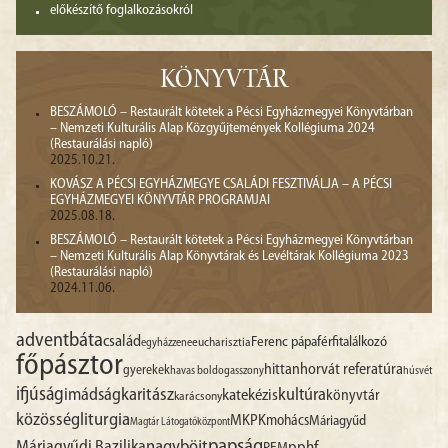
előkészítő foglalkozásokról
KÖNYVTÁR
BESZÁMOLÓ – Restaurált kötetek a Pécsi Egyházmegyei Könyvtárban
– Nemzeti Kulturális Alap Közgyűjtemények Kollégiuma 2024
(Restaurálási napló)
2025.10.21.
KOVÁSZ A PÉCSI EGYHÁZMEGYE CSALÁDI FESZTIVÁLJA – A PÉCSI
EGYHÁZMEGYEI KÖNYVTÁR PROGRAMJAI
2025.08.18.
BESZÁMOLÓ – Restaurált kötetek a Pécsi Egyházmegyei Könyvtárban
– Nemzeti Kulturális Alap Könyvtárak és Levéltárak Kollégiuma 2023
(Restaurálási napló)
2024.11.06.
advent
báta
család
Ferenc pápa
férfitalálkozó
egyházzene
eucharisztia
főpásztor
hittan
horvát referatúra
gyerekek
havas boldogasszony
húsvét
ifjúság
imádság
karitász
kultúra
katekézis
könyvtár
karácsony
liturgia
közösség
MKPK
mohács
Máriagyűd
Magtár Látogatóközpont
papság
nagyböjt
Máriagyűdi Bazilika