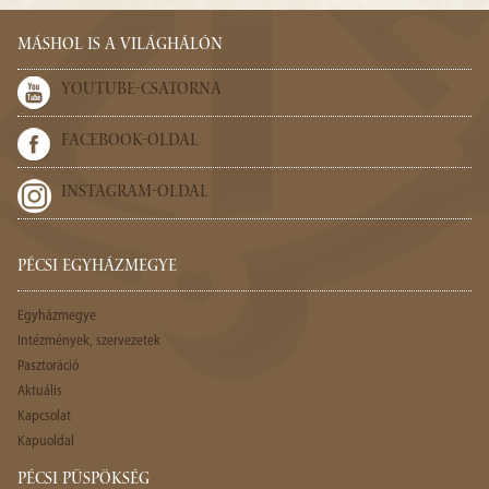
MÁSHOL IS A VILÁGHÁLÓN
YOUTUBE-CSATORNA
FACEBOOK-OLDAL
INSTAGRAM-OLDAL
PÉCSI EGYHÁZMEGYE
Egyházmegye
Intézmények, szervezetek
Pasztoráció
Aktuális
Kapcsolat
Kapuoldal
PÉCSI PÜSPÖKSÉG