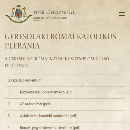
GERESDLAKI RÓMAI KATOLIKUS
PLÉBÁNIA
A GERESDLAKI RÓMAI KATOLIKUS TEMPLOM KÜLSŐ
FELÚJÍTÁSA
Sorszám
Dokumentum
1.
Közbeszerzési dokumentáció (zip)
2.
AF módosított (pdf)
3.
Ajánlattételi határidő módosítás (pdf)
4.
Bontási jegyzőkönyv és jelenléti ív (pdf)