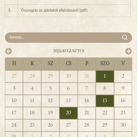
5.
Összegzés az ajánlatok elbírálásáról (pdf)
2026
Augusztus
H
K
SZ
CS
P
SZO
V
27
28
29
30
31
1
2
3
4
5
6
7
8
9
10
11
12
13
14
15
16
17
18
19
20
21
22
23
24
25
26
27
28
29
30