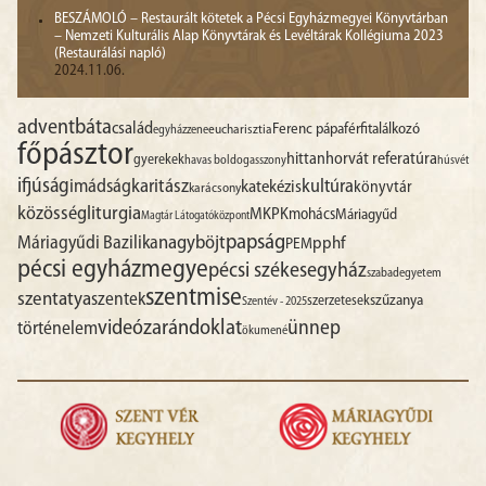
BESZÁMOLÓ – Restaurált kötetek a Pécsi Egyházmegyei Könyvtárban
– Nemzeti Kulturális Alap Könyvtárak és Levéltárak Kollégiuma 2023
(Restaurálási napló)
2024.11.06.
advent
báta
család
Ferenc pápa
férfitalálkozó
egyházzene
eucharisztia
főpásztor
hittan
horvát referatúra
gyerekek
havas boldogasszony
húsvét
ifjúság
imádság
karitász
kultúra
katekézis
könyvtár
karácsony
liturgia
közösség
MKPK
mohács
Máriagyűd
Magtár Látogatóközpont
papság
nagyböjt
Máriagyűdi Bazilika
pphf
PEM
pécsi egyházmegye
pécsi székesegyház
szabadegyetem
szentmise
szentatya
szentek
szűzanya
szerzetesek
Szentév - 2025
videó
zarándoklat
ünnep
történelem
ökumené