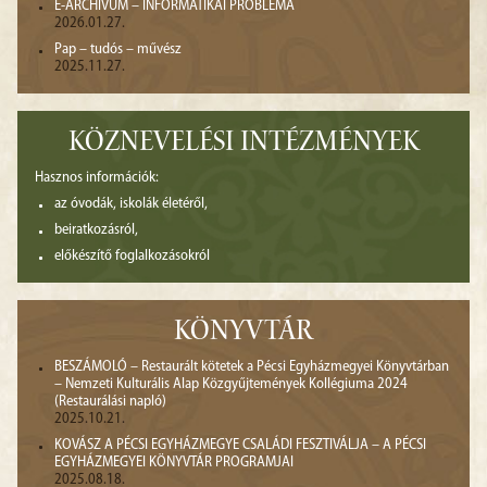
E-ARCHIVUM – INFORMATIKAI PROBLÉMA
2026.01.27.
Pap – tudós – művész
2025.11.27.
KÖZNEVELÉSI INTÉZMÉNYEK
Hasznos információk:
az óvodák, iskolák életéről,
beiratkozásról,
előkészítő foglalkozásokról
KÖNYVTÁR
BESZÁMOLÓ – Restaurált kötetek a Pécsi Egyházmegyei Könyvtárban
– Nemzeti Kulturális Alap Közgyűjtemények Kollégiuma 2024
(Restaurálási napló)
2025.10.21.
KOVÁSZ A PÉCSI EGYHÁZMEGYE CSALÁDI FESZTIVÁLJA – A PÉCSI
EGYHÁZMEGYEI KÖNYVTÁR PROGRAMJAI
2025.08.18.