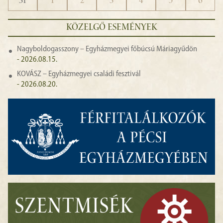
31
1
2
3
4
5
6
KÖZELGŐ ESEMÉNYEK
Nagyboldogasszony – Egyházmegyei főbúcsú Máriagyűdön
- 2026.08.15.
KOVÁSZ – Egyházmegyei családi fesztivál
- 2026.08.20.