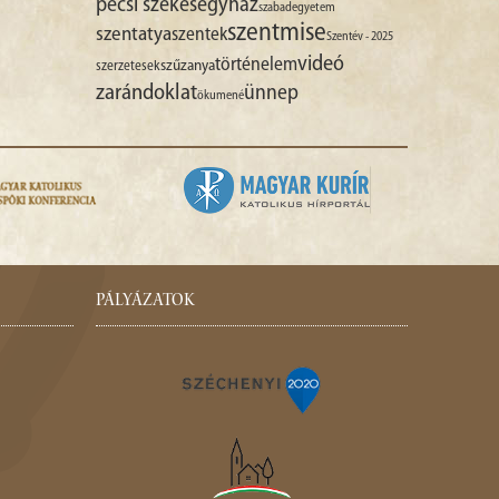
pécsi székesegyház
szabadegyetem
szentmise
szentatya
szentek
Szentév - 2025
videó
történelem
szűzanya
szerzetesek
zarándoklat
ünnep
ökumené
PÁLYÁZATOK