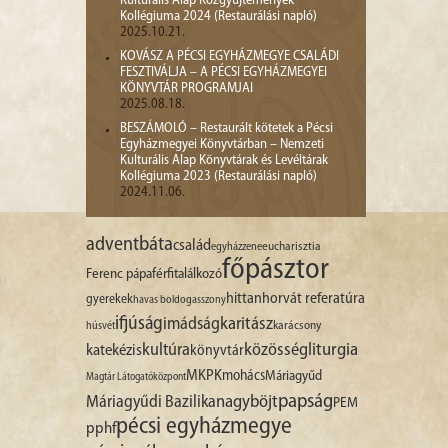
Kulturális Alap Közgyűjtemények
Kollégiuma 2024 (Restaurálási napló)
2025.10.21.
KOVÁSZ A PÉCSI EGYHÁZMEGYE CSALÁDI
FESZTIVÁLJA – A PÉCSI EGYHÁZMEGYEI
KÖNYVTÁR PROGRAMJAI
2025.08.18.
BESZÁMOLÓ – Restaurált kötetek a Pécsi
Egyházmegyei Könyvtárban – Nemzeti
Kulturális Alap Könyvtárak és Levéltárak
Kollégiuma 2023 (Restaurálási napló)
2024.11.06.
advent
báta
család
egyházzene
eucharisztia
főpásztor
Ferenc pápa
férfitalálkozó
hittan
horvát referatúra
gyerekek
havas boldogasszony
ifjúság
imádság
karitász
karácsony
húsvét
liturgia
kultúra
közösség
katekézis
könyvtár
MKPK
mohács
Máriagyűd
Magtár Látogatóközpont
papság
nagyböjt
Máriagyűdi Bazilika
PEM
pécsi egyházmegye
pphf