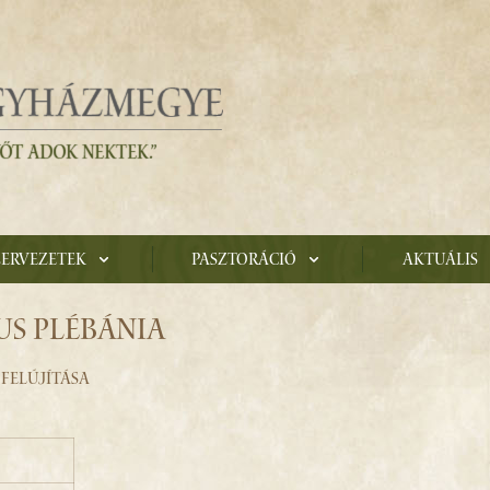
zervezetek
Pasztoráció
Aktuális
US PLÉBÁNIA
FELÚJÍTÁSA