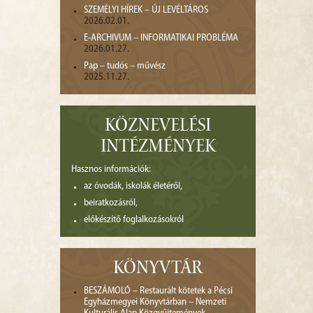
SZEMÉLYI HÍREK – ÚJ LEVÉLTÁROS
2026.02.01.
E-ARCHIVUM – INFORMATIKAI PROBLÉMA
2026.01.27.
Pap – tudós – művész
2025.11.27.
KÖZNEVELÉSI
INTÉZMÉNYEK
Hasznos információk:
az óvodák, iskolák életéről,
beiratkozásról,
előkészítő foglalkozásokról
KÖNYVTÁR
BESZÁMOLÓ – Restaurált kötetek a Pécsi
Egyházmegyei Könyvtárban – Nemzeti