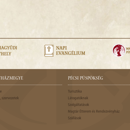
GYHÁZMEGYE
PÉCSI PÜSPÖKSÉG
e
Turisztika
 szervezetek
Látogatóknak
Szolgáltatások
Magtár Étterem és Rendezvényház
Szállások