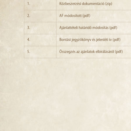
1.
Közbeszerzési dokumentáció (zip)
2.
AF módosított (pdf)
3.
Ajánlattételi határidő módosítás (pdf)
4.
Bontási jegyzőkönyv és jelenléti ív (pdf)
5.
Összegzés az ajánlatok elbírálásáról (pdf)