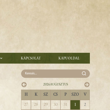
Kapcsolat
Kapuoldal
2026
Augusztus
H
K
SZ
CS
P
SZO
V
27
28
29
30
31
1
2