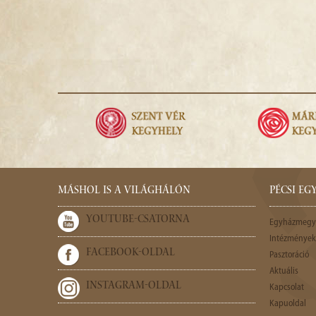
MÁSHOL IS A VILÁGHÁLÓN
PÉCSI E
YOUTUBE-CSATORNA
Egyházmegy
Intézmények,
FACEBOOK-OLDAL
Pasztoráció
Aktuális
INSTAGRAM-OLDAL
Kapcsolat
Kapuoldal