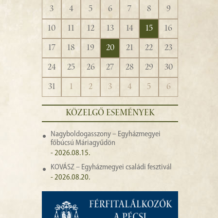
3
4
5
6
7
8
9
10
11
12
13
14
15
16
17
18
19
20
21
22
23
24
25
26
27
28
29
30
31
1
2
3
4
5
6
KÖZELGŐ ESEMÉNYEK
Nagyboldogasszony – Egyházmegyei
főbúcsú Máriagyűdön
- 2026.08.15.
KOVÁSZ – Egyházmegyei családi fesztivál
- 2026.08.20.