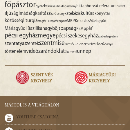
főpásztor
hittan
horvát referatúra
gyerekek
havas boldogasszony
húsvét
ifjúság
imádság
karitász
kultúra
katekézis
könyvtár
karácsony
liturgia
közösség
MKPK
mohács
Máriagyűd
Magtár Látogatóközpont
papság
nagyböjt
Máriagyűdi Bazilika
pphf
PEM
pécsi egyházmegye
pécsi székesegyház
szabadegyetem
szentmise
szentatya
szentek
szűzanya
szerzetesek
Szentév - 2025
videó
zarándoklat
ünnep
történelem
ökumené
MÁSHOL IS A VILÁGHÁLÓN
YOUTUBE-CSATORNA