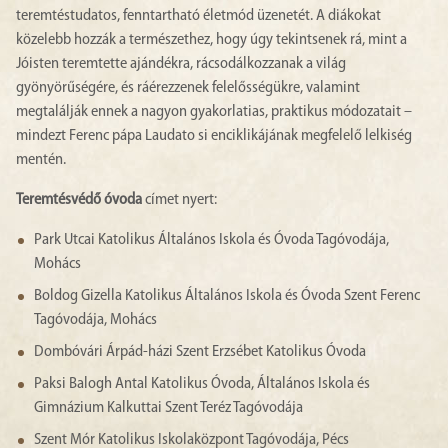
teremtéstudatos, fenntartható életmód üzenetét. A diákokat
közelebb hozzák a természethez, hogy úgy tekintsenek rá, mint a
Jóisten teremtette ajándékra, rácsodálkozzanak a világ
gyönyörűségére, és ráérezzenek felelősségükre, valamint
megtalálják ennek a nagyon gyakorlatias, praktikus módozatait –
mindezt Ferenc pápa Laudato si enciklikájának megfelelő lelkiség
mentén.
Teremtésvédő óvoda
címet nyert:
Park Utcai Katolikus Általános Iskola és Óvoda Tagóvodája,
Mohács
Boldog Gizella Katolikus Általános Iskola és Óvoda Szent Ferenc
Tagóvodája, Mohács
Dombóvári Árpád-házi Szent Erzsébet Katolikus Óvoda
Paksi Balogh Antal Katolikus Óvoda, Általános Iskola és
Gimnázium Kalkuttai Szent Teréz Tagóvodája
Szent Mór Katolikus Iskolaközpont Tagóvodája, Pécs