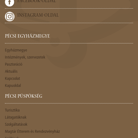
FACEBOOK-OLDAL
INSTAGRAM-OLDAL
PÉCSI EGYHÁZMEGYE
Egyházmegye
Intézmények, szervezetek
Pasztoráció
Aktuális
Kapcsolat
Kapuoldal
PÉCSI PÜSPÖKSÉG
Turisztika
Látogatóknak
Szolgáltatások
Magtár Étterem és Rendezvényház