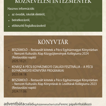
KÖZNEVELÉSI INTÉZMÉNYEK
Hasznos információk:
az óvodák, iskolák életéről,
beiratkozásról,
előkészítő foglalkozásokról
KÖNYVTÁR
BESZÁMOLÓ – Restaurált kötetek a Pécsi Egyházmegyei Könyvtárban
– Nemzeti Kulturális Alap Közgyűjtemények Kollégiuma 2024
(Restaurálási napló)
2025.10.21.
KOVÁSZ A PÉCSI EGYHÁZMEGYE CSALÁDI FESZTIVÁLJA – A PÉCSI
EGYHÁZMEGYEI KÖNYVTÁR PROGRAMJAI
2025.08.18.
BESZÁMOLÓ – Restaurált kötetek a Pécsi Egyházmegyei Könyvtárban
– Nemzeti Kulturális Alap Könyvtárak és Levéltárak Kollégiuma 2023
(Restaurálási napló)
2024.11.06.
advent
báta
család
Ferenc pápa
férfitalálkozó
egyházzene
eucharisztia