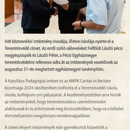
Hét köznevelési intézmény óvodája, illetve iskolája nyerte el a
Teremtésvédő címet. Az erről szóló okleveleket Felföldi László pécsi
megyéspüspök és László Péter, a Pécsi Egyházmegye
teremtésvédelmi referense adta át az intézmények vezetőinek az
augusztus 31-én megtartott egyházmegyei tanévnyitón.
A Katolikus Pedagógiai Intézet és az MKPK Caritas in Veritate
bizottsága 2024 októberében indította el a Teremtésvédő iskola,
óvoda, kollégium cím pályázatát. A kezdeményezésben arra hívták
az intézményeket, hogy teremtéstudatos szemléletmódot
alakítsanak ki és erősítsenek meg közösséfeikben, hogy ez a lelkület
életvitelszerűen megjelenjen mindennapjaikban.
A címet elnyert intézmények már gyerekkortól közvetítik a