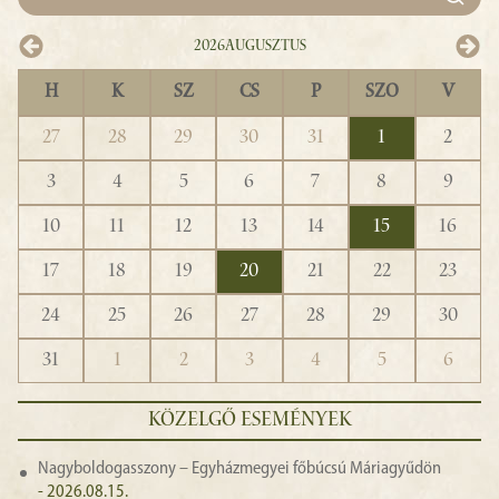
2026
Augusztus
H
K
SZ
CS
P
SZO
V
27
28
29
30
31
1
2
3
4
5
6
7
8
9
10
11
12
13
14
15
16
17
18
19
20
21
22
23
24
25
26
27
28
29
30
31
1
2
3
4
5
6
KÖZELGŐ ESEMÉNYEK
Nagyboldogasszony – Egyházmegyei főbúcsú Máriagyűdön
- 2026.08.15.