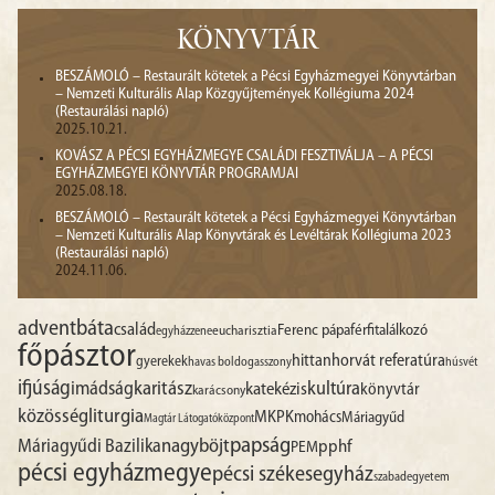
KÖNYVTÁR
BESZÁMOLÓ – Restaurált kötetek a Pécsi Egyházmegyei Könyvtárban
– Nemzeti Kulturális Alap Közgyűjtemények Kollégiuma 2024
(Restaurálási napló)
2025.10.21.
KOVÁSZ A PÉCSI EGYHÁZMEGYE CSALÁDI FESZTIVÁLJA – A PÉCSI
EGYHÁZMEGYEI KÖNYVTÁR PROGRAMJAI
2025.08.18.
BESZÁMOLÓ – Restaurált kötetek a Pécsi Egyházmegyei Könyvtárban
– Nemzeti Kulturális Alap Könyvtárak és Levéltárak Kollégiuma 2023
(Restaurálási napló)
2024.11.06.
advent
báta
család
Ferenc pápa
férfitalálkozó
egyházzene
eucharisztia
főpásztor
hittan
horvát referatúra
gyerekek
havas boldogasszony
húsvét
ifjúság
imádság
karitász
kultúra
katekézis
könyvtár
karácsony
liturgia
közösség
MKPK
mohács
Máriagyűd
Magtár Látogatóközpont
papság
nagyböjt
Máriagyűdi Bazilika
pphf
PEM
pécsi egyházmegye
pécsi székesegyház
szabadegyetem