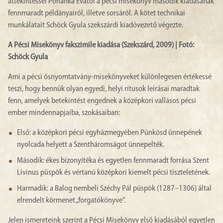
áttekintéssel Pohánka Évától a pécsi misekönyv második kiadásának
fennmaradt példányairól, illetve sorsáról. A kötet technikai
munkálatait Schöck Gyula szekszárdi kiadóvezető végezte.
A Pécsi Misekönyv fakszimile kiadása (Szekszárd, 2009) | Fotó:
Schöck Gyula
Ami a pécsi ősnyomtatvány-misekönyveket különlegesen értékessé
teszi, hogy bennük olyan egyedi, helyi rítusok leírásai maradtak
fenn, amelyek betekintést engednek a középkori vallásos pécsi
ember mindennapjaiba, szokásaiban:
Első: a középkori pécsi egyházmegyében Pünkösd ünnepének
nyolcada helyett a Szentháromságot ünnepelték.
Második: ékes bizonyítéka és egyetlen fennmaradt forrása Szent
Livinus püspök és vértanú középkori kiemelt pécsi tiszteletének.
Harmadik: a Balog nembeli Széchy Pál püspök (1287–1306) által
elrendelt körmenet „forgatókönyve”.
Jelen ismereteink szerint a Pécsi Misekönyv első kiadásából egyetlen