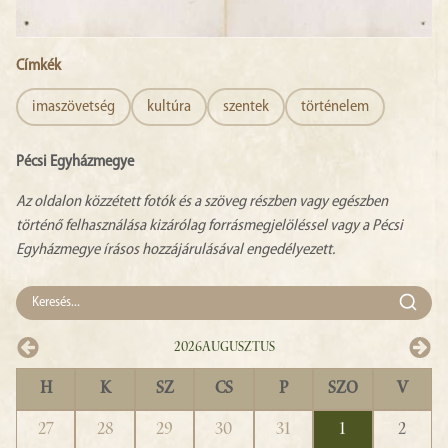
Címkék
imaszövetség
kultúra
szentek
történelem
Pécsi Egyházmegye
Az oldalon közzétett fotók és a szöveg részben vagy egészben
történő felhasználása kizárólag forrásmegjelöléssel vagy a Pécsi
Egyházmegye írásos hozzájárulásával engedélyezett.
2026
Augusztus
H
K
SZ
CS
P
SZO
V
27
28
29
30
31
1
2