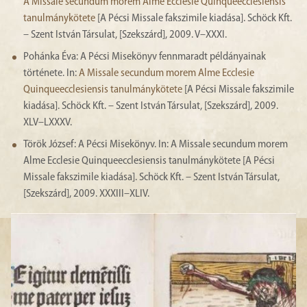
A Missale secundum morem Alme Ecclesie Quinqueecclesiensis
tanulmánykötete
[A Pécsi Missale fakszimile kiadása]. Schöck Kft.
– Szent István Társulat, [Szekszárd], 2009. V–XXXI.
Pohánka Éva: A Pécsi Misekönyv fennmaradt példányainak
története. In:
A Missale secundum morem Alme Ecclesie
Quinqueecclesiensis tanulmánykötete
[A Pécsi Missale fakszimile
kiadása]. Schöck Kft. – Szent István Társulat, [Szekszárd], 2009.
XLV–LXXXV.
Török József: A Pécsi Misekönyv. In: A Missale secundum morem
Alme Ecclesie Quinqueecclesiensis tanulmánykötete [A Pécsi
Missale fakszimile kiadása]. Schöck Kft. – Szent István Társulat,
[Szekszárd], 2009. XXXIII–XLIV.