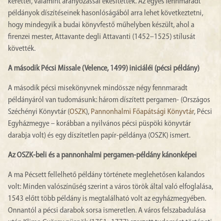
kerettel, valamint aranyozással ékesítették. Az egyes fennmaradt
példányok díszítéseinek hasonlóságából arra lehet következtetni,
hogy mindegyik a budai könyvfestő műhelyben készült, ahol a
firenzei mester, Attavante degli Attavanti (1452–1525) stílusát
követték.
A második Pécsi Missale (Velence, 1499) iniciáléi (pécsi példány)
A második pécsi misekönyvnek mindössze négy fennmaradt
példányáról van tudomásunk: három díszített pergamen- (Országos
Széchényi Könyvtár (
OSZK
),
Pannonhalmi Főapátsági Könyvtár
, Pécsi
Egyházmegye – korábban a nyilvános pécsi püspöki könyvtár
darabja volt) és egy díszítetlen papír-példánya (OSZK) ismert.
Az OSZK-beli és a pannonhalmi pergamen-példány kánonképei
A ma Pécsett fellelhető példány története meglehetősen kalandos
volt: Minden valószínűség szerint a város török által való elfoglalása,
1543 előtt több példány is megtalálható volt az egyházmegyében.
Onnantól a pécsi darabok sorsa ismeretlen. A város felszabadulása