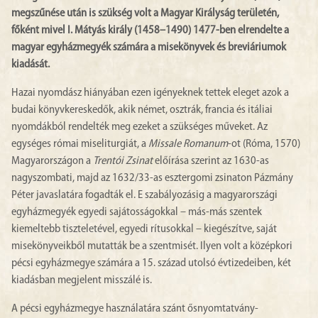
megszűnése után is szükség volt a Magyar Királyság területén,
főként mivel I. Mátyás király (1458–1490) 1477-ben elrendelte a
magyar egyházmegyék számára a misekönyvek és breviáriumok
kiadását.
Hazai nyomdász hiányában ezen igényeknek tettek eleget azok a
budai könyvkereskedők, akik német, osztrák, francia és itáliai
nyomdákból rendelték meg ezeket a szükséges műveket. Az
egységes római miseliturgiát, a
Missale Romanum
-ot (Róma, 1570)
Magyarországon a
Trentói Zsinat
előírása szerint az 1630-as
nagyszombati, majd az 1632/33-as esztergomi zsinaton Pázmány
Péter javaslatára fogadták el. E szabályozásig a magyarországi
egyházmegyék egyedi sajátosságokkal – más-más szentek
kiemeltebb tiszteletével, egyedi rítusokkal – kiegészítve, saját
misekönyveikből mutatták be a szentmisét. Ilyen volt a középkori
pécsi egyházmegye számára a 15. század utolsó évtizedeiben, két
kiadásban megjelent misszálé is.
A pécsi egyházmegye használatára szánt ősnyomtatvány-