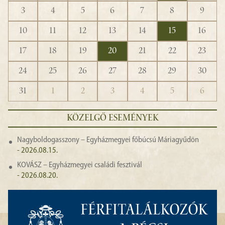
3
4
5
6
7
8
9
10
11
12
13
14
15
16
17
18
19
20
21
22
23
24
25
26
27
28
29
30
31
1
2
3
4
5
6
KÖZELGŐ ESEMÉNYEK
Nagyboldogasszony – Egyházmegyei főbúcsú Máriagyűdön
- 2026.08.15.
KOVÁSZ – Egyházmegyei családi fesztivál
- 2026.08.20.