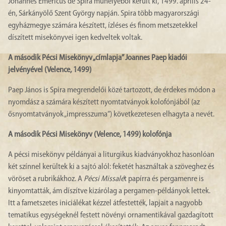
Johannes Emericus de Spira műhelyéből került ki, 1499. április 24-
én, Sárkányölő Szent György napján. Spira több magyarországi
egyházmegye számára készített, ízléses és finom metszetekkel
díszített misekönyvei igen kedveltek voltak.
A második Pécsi Misekönyv „címlapja” Joannes Paep kiadói
jelvényével (Velence, 1499)
Paep János is Spira megrendelői közé tartozott, de érdekes módon a
nyomdász a számára készített nyomtatványok kolofónjából (az
ősnyomtatványok „impresszuma”) következetesen elhagyta a nevét.
A második Pécsi Misekönyv (Velence, 1499) kolofónja
A pécsi misekönyv példányai a liturgikus kiadványokhoz hasonlóan
két színnel kerültek ki a sajtó alól: feketét használtak a szöveghez és
vöröset a rubrikákhoz. A
Pécsi Missalé
t papírra és pergamenre is
kinyomtatták, ám díszítve kizárólag a pergamen-példányok lettek.
Itt a fametszetes iniciálékat kézzel átfestették, lapjait a nagyobb
tematikus egységeknél festett növényi ornamentikával gazdagított