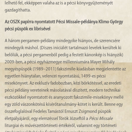
lelhető fel, ekképpen valaha az is a pécsi könyvgyűjteményét
gazdagíthatta.
Az OSZK papírra nyomtatott Pécsi Missale-példánya Klimo György
pécsi püspök ex librisével
A három pergamen-példány mindegyike hiányos, de szerencsére
mindegyik máshol. (Díszes iniciálét tartalmazó levelek kerültek ki
belőlük, a pécsi pergamenből pedig a festett kánonkép is hiányzik)
2009-ben, a pécsi egyházmegye millenniumára Mayer Mihály
megyéspüspök (1989–2011) fakszimile-kiadásban megjelentette az
egyetlen hiánytalan, velencei nyomtatású, 1499-es pécsi
misekönyvet. Az exkluzív fadobozban, kézi bőrkötéssel, az eredeti
pécsi példány vereteinek másolatával díszített, modern technikai
eszközökkel nyomtatott és aranyozott fakszimile-misekönyv mellé
egy zöld vászonkötésű kísérőtanulmány-kötet is került. Benne egy
összefoglalóval Fedeles Tamástól Ernuszt Zsigmond püspök
életpályájáról, egy elemzéssel Török Józseftől a
Pécsi Missale
liturgiai és művészettörténeti értékéről, valamint egy történeti