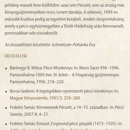
példány maradt fenn külföldön: azaz sem Pécsett, sem az ország más
könyvgyűjteményében nincs ismert darabja. A velencei, 1499-es
második kiadása pedig az egyetlen korabeli, eredeti ősnyomtatvány,
amely a pécsi egyházmegyében a Török Hódoltság után fennmaradt,
pontosabban oda visszakerült.
Az összeállítást készítette: Schmelczer-Pohánka Éva
IRODALOM
Bánhegyi B. Miksa: Pécsi Misekönyv. In: Mons Sacer 996–1996.
Pannonhalma 1000 éve. III. kötet – A Főapátság gyűjteményei.
Pannonhalma, 1996. 218–220.
Borsa Gedeon: A legrégebben nyomtatott pécsi misekönyv. In:
Magyar Könyvszemle, 1991/3. 259–260.
Fedeles Tamás: Körmenetek Pécsett, a 14–15. században. In: Pécsi
Szemle, 2007/4. 4–21.
Fedeles Tamás: Ernuszt Zsigmond pécsi püspök (1473–1505). In: