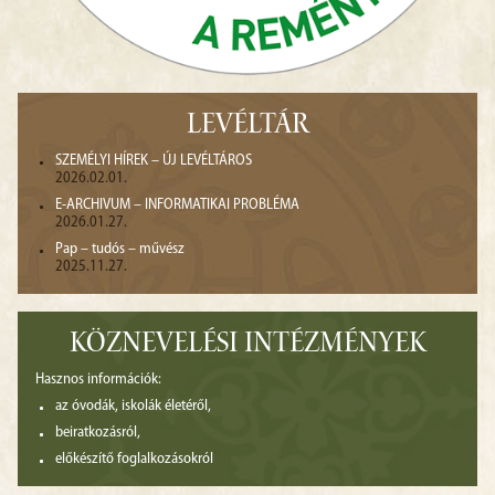
LEVÉLTÁR
SZEMÉLYI HÍREK – ÚJ LEVÉLTÁROS
2026.02.01.
E-ARCHIVUM – INFORMATIKAI PROBLÉMA
2026.01.27.
Pap – tudós – művész
2025.11.27.
KÖZNEVELÉSI INTÉZMÉNYEK
Hasznos információk:
az óvodák, iskolák életéről,
beiratkozásról,
előkészítő foglalkozásokról