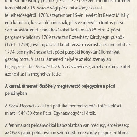
után Klimo György püspök (1751–1777) szerzett tudomást történeti
forrásokból a 15. század végi pécsi misekönyv kassai
fellelhetőségéről. 1768. szeptember 15-én levelet írt Berecz Mihály
egri kanonok, kassai plébánosnak, jelezve igényét a fontos pécsi
szertartástörténeti vonatkozásokat tartalmazó kötetre. A pécsi
pergamen-példány 1769 tavaszán Eszterházy Károly egri püspök
(1761–1799) jóváhagyásával került vissza a városba, és onnantól az
1774-ben nyilvánossá tett pécsi püspöki könyvtár állományát
gazdagította. A kassai átmeneti helyére az első szennylap
bejegyzése utal:
Missale Civitatis Cassoviensis
, amely sokáig a kötet
azonosítást is megnehezítette.
A kassai, átmeneti őrzőhely megtévesztő bejegyzése a pécsi
példányban
A
Pécsi Missale
t az akkori politikai berendezkedés intézkedései
miatt 1949/50 óta a Pécsi Egyházmegyénél őrzik.
A fennmaradt példányokkal kapcsolatban van még egy érdekesség:
az OSZK papír-példányában szintén Klimo György püspök ex librise