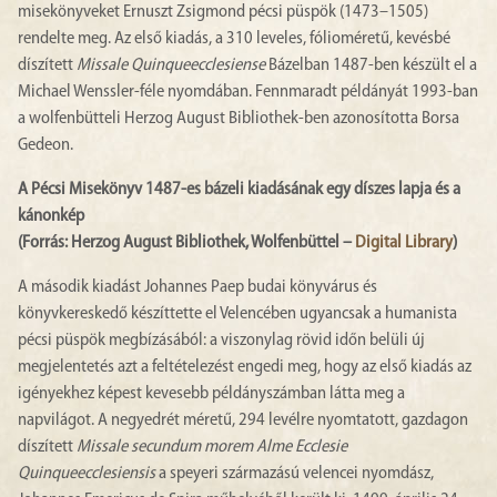
misekönyveket Ernuszt Zsigmond pécsi püspök (1473–1505)
rendelte meg. Az első kiadás, a 310 leveles, fólioméretű, kevésbé
díszített
Missale Quinqueecclesiense
Bázelban 1487-ben készült el a
Michael Wenssler-féle nyomdában. Fennmaradt példányát 1993-ban
a wolfenbütteli Herzog August Bibliothek-ben azonosította Borsa
Gedeon.
A Pécsi Misekönyv 1487-es bázeli kiadásának egy díszes lapja és a
kánonkép
(Forrás: Herzog August Bibliothek, Wolfenbüttel –
Digital Library
)
A második kiadást Johannes Paep budai könyvárus és
könyvkereskedő készíttette el Velencében ugyancsak a humanista
pécsi püspök megbízásából: a viszonylag rövid időn belüli új
megjelentetés azt a feltételezést engedi meg, hogy az első kiadás az
igényekhez képest kevesebb példányszámban látta meg a
napvilágot. A negyedrét méretű, 294 levélre nyomtatott, gazdagon
díszített
Missale secundum morem Alme Ecclesie
Quinqueecclesiensis
a speyeri származású velencei nyomdász,