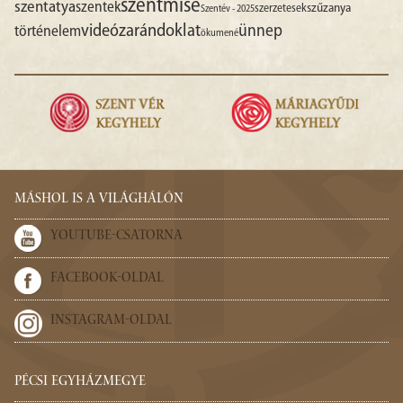
szentmise
szentatya
szentek
szűzanya
szerzetesek
Szentév - 2025
videó
zarándoklat
ünnep
történelem
ökumené
MÁSHOL IS A VILÁGHÁLÓN
YOUTUBE-CSATORNA
FACEBOOK-OLDAL
INSTAGRAM-OLDAL
PÉCSI EGYHÁZMEGYE