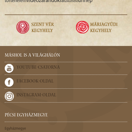
videó
zarándoklat
ünnep
történelem
ökumené
MÁSHOL IS A VILÁGHÁLÓN
YOUTUBE-CSATORNA
FACEBOOK-OLDAL
INSTAGRAM-OLDAL
PÉCSI EGYHÁZMEGYE
Egyházmegye