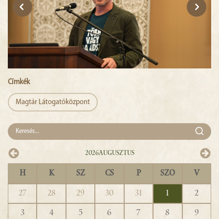
Címkék
Magtár Látogatóközpont
2026
Augusztus
H
K
SZ
CS
P
SZO
V
27
28
29
30
31
1
2
3
4
5
6
7
8
9