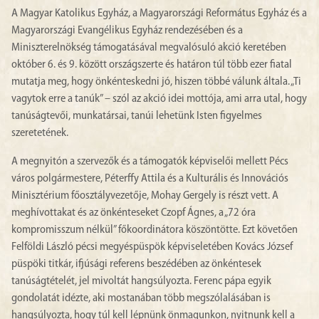
A Magyar Katolikus Egyház, a Magyarországi Református Egyház és a
Magyarországi Evangélikus Egyház rendezésében és a
Miniszterelnökség támogatásával megvalósuló akció keretében
október 6. és 9. között országszerte és határon túl több ezer fiatal
mutatja meg, hogy önkénteskedni jó, hiszen többé válunk általa. „Ti
vagytok erre a tanúk” – szól az akció idei mottója, ami arra utal, hogy
tanúságtevői, munkatársai, tanúi lehetünk Isten figyelmes
szeretetének.
​A megnyitón a szervezők és a támogatók képviselői mellett Pécs
város polgármestere, Péterffy Attila és a Kulturális és Innovációs
Minisztérium főosztályvezetője, Mohay Gergely is részt vett. A
meghívottakat és az önkénteseket Czopf Ágnes, a „72 óra
kompromisszum nélkül” főkoordinátora köszöntötte. Ezt követően
Felföldi László pécsi megyéspüspök képviseletében Kovács József
püspöki titkár, ifjúsági referens beszédében az önkéntesek
tanúságtételét, jel mivoltát hangsúlyozta. Ferenc pápa egyik
gondolatát idézte, aki mostanában több megszólalásában is
hangsúlyozta, hogy túl kell lépnünk önmagunkon, nyitnunk kell a