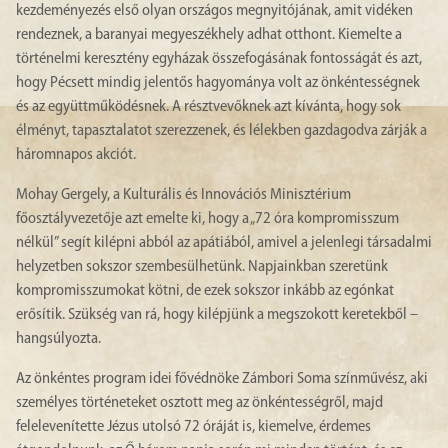
kezdeményezés első olyan országos megnyitójának, amit vidéken
rendeznek, a baranyai megyeszékhely adhat otthont. Kiemelte a
történelmi keresztény egyházak összefogásának fontosságát és azt,
hogy Pécsett mindig jelentős hagyománya volt az önkéntességnek
és az együttműködésnek. A résztvevőknek azt kívánta, hogy sok
élményt, tapasztalatot szerezzenek, és lélekben gazdagodva zárják a
háromnapos akciót.
Mohay Gergely, a Kulturális és Innovációs Minisztérium
főosztályvezetője azt emelte ki, hogy a „72 óra kompromisszum
nélkül” segít kilépni abból az apátiából, amivel a jelenlegi társadalmi
helyzetben sokszor szembesülhetünk. Napjainkban szeretünk
kompromisszumokat kötni, de ezek sokszor inkább az egónkat
erősítik. Szükség van rá, hogy kilépjünk a megszokott keretekből –
hangsúlyozta.
​Az önkéntes program idei fővédnöke Zámbori Soma színművész, aki
személyes történeteket osztott meg az önkéntességről, majd
felelevenítette Jézus utolsó 72 óráját is, kiemelve, érdemes