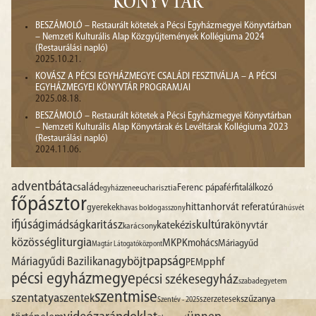
KÖNYVTÁR
BESZÁMOLÓ – Restaurált kötetek a Pécsi Egyházmegyei Könyvtárban
– Nemzeti Kulturális Alap Közgyűjtemények Kollégiuma 2024
(Restaurálási napló)
2025.10.21.
KOVÁSZ A PÉCSI EGYHÁZMEGYE CSALÁDI FESZTIVÁLJA – A PÉCSI
EGYHÁZMEGYEI KÖNYVTÁR PROGRAMJAI
2025.08.18.
BESZÁMOLÓ – Restaurált kötetek a Pécsi Egyházmegyei Könyvtárban
– Nemzeti Kulturális Alap Könyvtárak és Levéltárak Kollégiuma 2023
(Restaurálási napló)
2024.11.06.
advent
báta
család
Ferenc pápa
férfitalálkozó
egyházzene
eucharisztia
főpásztor
hittan
horvát referatúra
gyerekek
havas boldogasszony
húsvét
ifjúság
imádság
karitász
kultúra
katekézis
könyvtár
karácsony
liturgia
közösség
MKPK
mohács
Máriagyűd
Magtár Látogatóközpont
papság
nagyböjt
Máriagyűdi Bazilika
pphf
PEM
pécsi egyházmegye
pécsi székesegyház
szabadegyetem
szentmise
szentatya
szentek
szűzanya
szerzetesek
Szentév - 2025