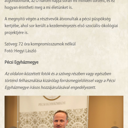
átgondolnunk, az Ő három napja során mi minden történt, és ez
hogyan érintheti meg a mi életünket is.
A megnyitó végén a résztvevők átvonultak a pécsi püspökség
kertjébe, ahol sor került a kezdeményezés első szociális-ökológiai
projektjére is.
Szöveg: 72 óra kompromisszumok nélkül
Fotó: Hegyi László
Pécsi Egyházmegye
Az oldalon közzétett fotók és a szöveg részben vagy egészben
történő felhasználása kizárólag forrásmegjelöléssel vagy a Pécsi
Egyházmegye írásos hozzájárulásával engedélyezett.