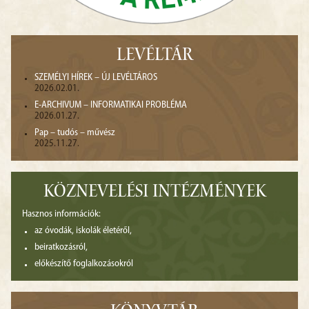
LEVÉLTÁR
SZEMÉLYI HÍREK – ÚJ LEVÉLTÁROS
2026.02.01.
E-ARCHIVUM – INFORMATIKAI PROBLÉMA
2026.01.27.
Pap – tudós – művész
2025.11.27.
KÖZNEVELÉSI INTÉZMÉNYEK
Hasznos információk:
az óvodák, iskolák életéről,
beiratkozásról,
előkészítő foglalkozásokról