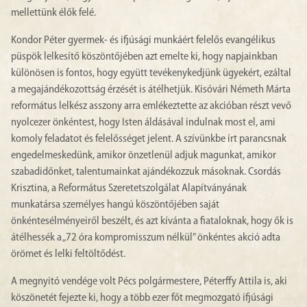
mellettünk élők felé.
Kondor Péter gyermek- és ifjúsági munkáért felelős evangélikus
püspök lelkesítő köszöntőjében azt emelte ki, hogy napjainkban
különösen is fontos, hogy együtt tevékenykedjünk ügyekért, ezáltal
a megajándékozottság érzését is átélhetjük. Kisóvári Németh Márta
református lelkész asszony arra emlékeztette az akcióban részt vevő
nyolcezer önkéntest, hogy Isten áldásával indulnak most el, ami
komoly feladatot és felelősséget jelent. A szívünkbe írt parancsnak
engedelmeskedünk, amikor önzetlenül adjuk magunkat, amikor
szabadidőnket, talentumainkat ajándékozzuk másoknak. Csordás
Krisztina, a Református Szeretetszolgálat Alapítványának
munkatársa személyes hangú köszöntőjében saját
önkéntesélményeiről beszélt, és azt kívánta a fiataloknak, hogy ők is
átélhessék a „72 óra kompromisszum nélkül” önkéntes akció adta
örömet és lelki feltöltődést.
A megnyitó vendége volt Pécs polgármestere, Péterffy Attila is, aki
köszönetét fejezte ki, hogy a több ezer főt megmozgató ifjúsági