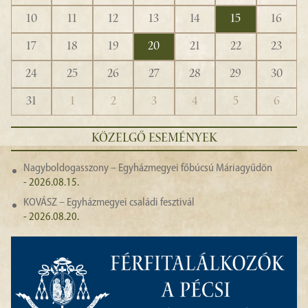
10
11
12
13
14
15
16
17
18
19
20
21
22
23
24
25
26
27
28
29
30
31
1
2
3
4
5
6
KÖZELGŐ ESEMÉNYEK
Nagyboldogasszony – Egyházmegyei főbúcsú Máriagyűdön
- 2026.08.15.
KOVÁSZ – Egyházmegyei családi fesztivál
- 2026.08.20.