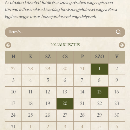
Az oldalon közzétett fotók és a szöveg részben vagy egészben
történő felhasználása kizárólag forrásmegjelöléssel vagy a Pécsi
Egyházmegye írásos hozzájárulásával engedélyezett.
2026
Augusztus
H
K
SZ
CS
P
SZO
V
27
28
29
30
31
1
2
3
4
5
6
7
8
9
10
11
12
13
14
15
16
17
18
19
20
21
22
23
24
25
26
27
28
29
30
31
1
2
3
4
5
6