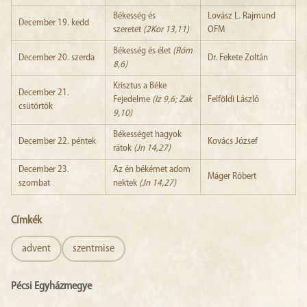
Békesség és
Lovász L. Rajmund
December 19. kedd
szeretet
(2Kor 13,11)
OFM
Békesség és élet
(Róm
December 20. szerda
Dr. Fekete Zoltán
8,6)
Krisztus a Béke
December 21.
Fejedelme
(Iz 9,6; Zak
Felföldi László
csütörtök
9,10)
Békességet hagyok
December 22. péntek
Kovács József
rátok
(Jn 14,27)
December 23.
Az én békémet adom
Máger Róbert
szombat
nektek
(Jn 14,27)
Címkék
advent
szentmise
Pécsi Egyházmegye