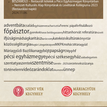
BESZÁMOLÓ – Restaurált kötetek a Pécsi Egyházmegyei Könyvtárban
– Nemzeti Kulturális Alap Könyvtárak és Levéltárak Kollégiuma 2023
(Restaurálási napló)
2024.11.06.
advent
báta
család
Ferenc pápa
férfitalálkozó
egyházzene
eucharisztia
főpásztor
hittan
horvát referatúra
gyerekek
havas boldogasszony
húsvét
ifjúság
imádság
karitász
kultúra
katekézis
könyvtár
karácsony
liturgia
közösség
MKPK
mohács
Máriagyűd
Magtár Látogatóközpont
papság
nagyböjt
Máriagyűdi Bazilika
pphf
PEM
pécsi egyházmegye
pécsi székesegyház
szabadegyetem
szentmise
szentatya
szentek
szűzanya
szerzetesek
Szentév - 2025
videó
zarándoklat
ünnep
történelem
ökumené