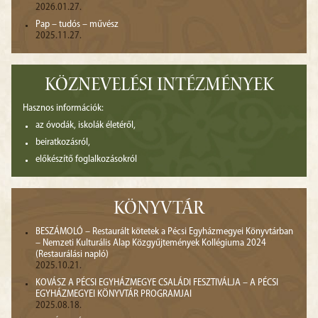
2026.01.27.
Pap – tudós – művész
2025.11.27.
KÖZNEVELÉSI INTÉZMÉNYEK
Hasznos információk:
az óvodák, iskolák életéről,
beiratkozásról,
előkészítő foglalkozásokról
KÖNYVTÁR
BESZÁMOLÓ – Restaurált kötetek a Pécsi Egyházmegyei Könyvtárban
– Nemzeti Kulturális Alap Közgyűjtemények Kollégiuma 2024
(Restaurálási napló)
2025.10.21.
KOVÁSZ A PÉCSI EGYHÁZMEGYE CSALÁDI FESZTIVÁLJA – A PÉCSI
EGYHÁZMEGYEI KÖNYVTÁR PROGRAMJAI
2025.08.18.