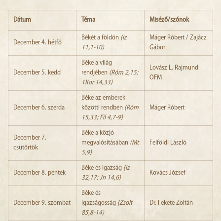
Dátum
Téma
Miséző/szónok
Békét a földön
(Iz
Máger Róbert / Zajácz
December 4. hétfő
11,1-10)
Gábor
Béke a világ
Lovász L. Rajmund
December 5. kedd
rendjében
(Róm 2,15;
OFM
1Kor 14,33)
Béke az emberek
December 6. szerda
közötti rendben
(Róm
Máger Róbert
15,33; Fil 4,7-9)
Béke a közjó
December 7.
megvalósításában
(Mt
Felföldi László
csütörtök
5,9)
Béke és igazság
(Iz
December 8. péntek
Kovács József
32,17; Jn 14,6)
Béke és
December 9. szombat
igazságosság
(Zsolt
Dr. Fekete Zoltán
85,8-14)