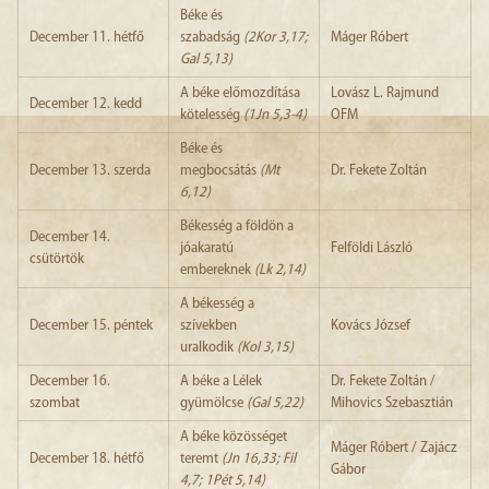
Béke és
December 11. hétfő
szabadság
(2Kor 3,17;
Máger Róbert
Gal 5,13)
A béke előmozdítása
Lovász L. Rajmund
December 12. kedd
kötelesség
(1Jn 5,3-4)
OFM
Béke és
December 13. szerda
megbocsátás
(Mt
Dr. Fekete Zoltán
6,12)
Békesség a földön a
December 14.
jóakaratú
Felföldi László
csütörtök
embereknek
(Lk 2,14)
A békesség a
December 15. péntek
szívekben
Kovács József
uralkodik
(Kol 3,15)
December 16.
A béke a Lélek
Dr. Fekete Zoltán /
szombat
gyümölcse
(Gal 5,22)
Mihovics Szebasztián
A béke közösséget
Máger Róbert / Zajácz
December 18. hétfő
teremt
(Jn 16,33; Fil
Gábor
4,7; 1Pét 5,14)