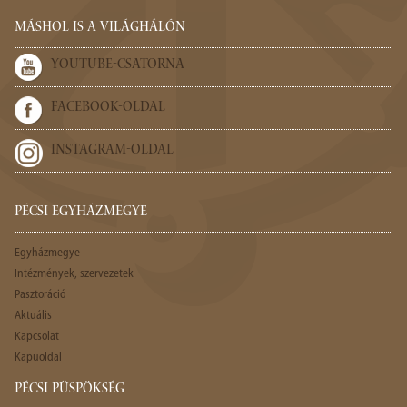
MÁSHOL IS A VILÁGHÁLÓN
YOUTUBE-CSATORNA
FACEBOOK-OLDAL
INSTAGRAM-OLDAL
PÉCSI EGYHÁZMEGYE
Egyházmegye
Intézmények, szervezetek
Pasztoráció
Aktuális
Kapcsolat
Kapuoldal
PÉCSI PÜSPÖKSÉG