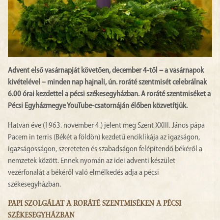
Advent első vasárnapját követően, december 4-től – a vasárnapok
kivételével – minden nap hajnali, ún. roráté szentmisét celebrálnak
6.00 órai kezdettel a pécsi székesegyházban. A roráté szentmiséket a
Pécsi Egyházmegye YouTube-csatornáján élőben közvetítjük.
Hatvan éve (1963. november 4.) jelent meg Szent XXIII. János pápa
Pacem in terris (Békét a földön) kezdetű enciklikája az igazságon,
igazságosságon, szereteten és szabadságon felépítendő békéről a
nemzetek között. Ennek nyomán az idei adventi készület
vezérfonalát a békéről való elmélkedés adja a pécsi
székesegyházban.
PAPI SZOLGÁLAT A RORÁTÉ SZENTMISÉKEN A PÉCSI
SZÉKESEGYHÁZBAN