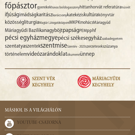
főpásztor
hittan
horvát referatúra
gyerekek
havas boldogasszony
húsvét
ifjúság
imádság
karitász
kultúra
katekézis
könyvtár
karácsony
liturgia
közösség
MKPK
mohács
Máriagyűd
Magtár Látogatóközpont
papság
nagyböjt
Máriagyűdi Bazilika
pphf
PEM
pécsi egyházmegye
pécsi székesegyház
szabadegyetem
szentmise
szentatya
szentek
szűzanya
szerzetesek
Szentév - 2025
videó
zarándoklat
ünnep
történelem
ökumené
MÁSHOL IS A VILÁGHÁLÓN
YOUTUBE-CSATORNA