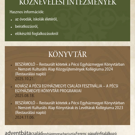
KÖZNEVELÉSI INTÉZMÉNYEK
Hasznos információk:
az óvodák, iskolák életéről,
beiratkozásról,
előkészítő foglalkozásokról
KÖNYVTÁR
BESZÁMOLÓ – Restaurált kötetek a Pécsi Egyházmegyei Könyvtárban
– Nemzeti Kulturális Alap Közgyűjtemények Kollégiuma 2024
(Restaurálási napló)
2025.10.21.
KOVÁSZ A PÉCSI EGYHÁZMEGYE CSALÁDI FESZTIVÁLJA – A PÉCSI
EGYHÁZMEGYEI KÖNYVTÁR PROGRAMJAI
2025.08.18.
BESZÁMOLÓ – Restaurált kötetek a Pécsi Egyházmegyei Könyvtárban
– Nemzeti Kulturális Alap Könyvtárak és Levéltárak Kollégiuma 2023
(Restaurálási napló)
2024.11.06.
advent
báta
család
Ferenc pápa
férfitalálkozó
egyházzene
eucharisztia