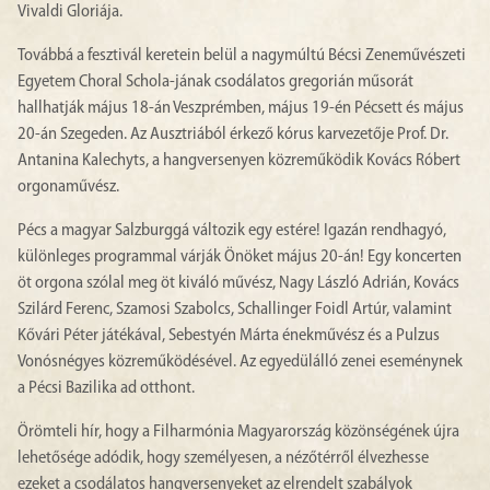
Vivaldi Gloriája.
Továbbá a fesztivál keretein belül a nagymúltú Bécsi Zeneművészeti
Egyetem Choral Schola-jának csodálatos gregorián műsorát
hallhatják május 18-án Veszprémben, május 19-én Pécsett és május
20-án Szegeden. Az Ausztriából érkező kórus karvezetője Prof. Dr.
Antanina Kalechyts, a hangversenyen közreműködik Kovács Róbert
orgonaművész.
Pécs a magyar Salzburggá változik egy estére! Igazán rendhagyó,
különleges programmal várják Önöket május 20-án! Egy koncerten
öt orgona szólal meg öt kiváló művész, Nagy László Adrián, Kovács
Szilárd Ferenc, Szamosi Szabolcs, Schallinger Foidl Artúr, valamint
Kővári Péter játékával, Sebestyén Márta énekművész és a Pulzus
Vonósnégyes közreműködésével. Az egyedülálló zenei eseménynek
a Pécsi Bazilika ad otthont.
Örömteli hír, hogy a Filharmónia Magyarország közönségének újra
lehetősége adódik, hogy személyesen, a nézőtérről élvezhesse
ezeket a csodálatos hangversenyeket az elrendelt szabályok