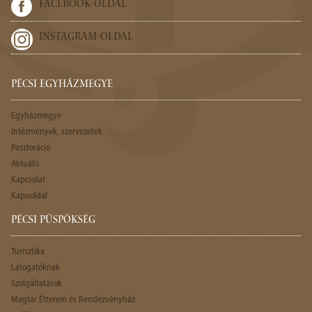
FACEBOOK-OLDAL
INSTAGRAM-OLDAL
PÉCSI EGYHÁZMEGYE
Egyházmegye
Intézmények, szervezetek
Pasztoráció
Aktuális
Kapcsolat
Kapuoldal
PÉCSI PÜSPÖKSÉG
Turisztika
Látogatóknak
Szolgáltatások
Magtár Étterem és Rendezvényház