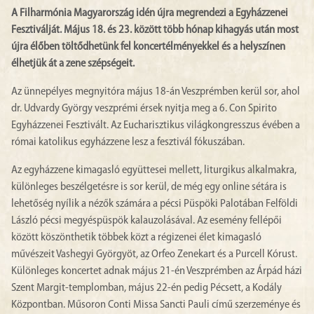
A Filharmónia Magyarország idén újra megrendezi a Egyházzenei
Fesztiválját. Május 18. és 23. között több hónap kihagyás után most
újra élőben töltődhetünk fel koncertélményekkel és a helyszínen
élhetjük át a zene szépségeit.
Az ünnepélyes megnyitóra május 18-án Veszprémben kerül sor, ahol
dr. Udvardy György veszprémi érsek nyitja meg a 6. Con Spirito
Egyházzenei Fesztivált. Az Eucharisztikus világkongresszus évében a
római katolikus egyházzene lesz a fesztivál fókuszában.
Az egyházzene kimagasló együttesei mellett, liturgikus alkalmakra,
különleges beszélgetésre is sor kerül, de még egy online sétára is
lehetőség nyílik a nézők számára a pécsi Püspöki Palotában Felföldi
László pécsi megyéspüspök kalauzolásával. Az esemény fellépői
között köszönthetik többek közt a régizenei élet kimagasló
művészeit Vashegyi Györgyöt, az Orfeo Zenekart és a Purcell Kórust.
Különleges koncertet adnak május 21-én Veszprémben az Árpád házi
Szent Margit-templomban, május 22-én pedig Pécsett, a Kodály
Központban. Műsoron Conti Missa Sancti Pauli című szerzeménye és