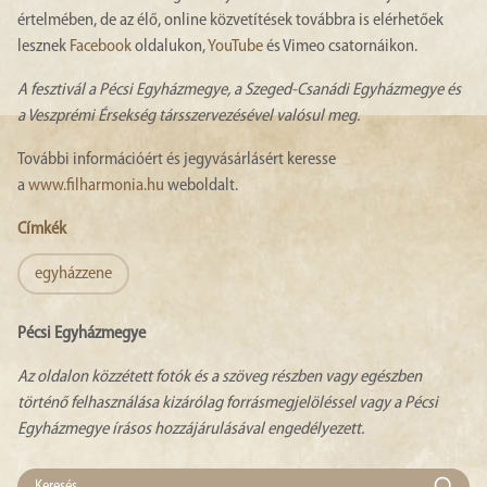
értelmében, de az élő, online közvetítések továbbra is elérhetőek
lesznek
Facebook
oldalukon,
YouTube
és Vimeo csatornáikon.
A fesztivál a Pécsi Egyházmegye, a Szeged-Csanádi Egyházmegye és
a Veszprémi Érsekség társszervezésével valósul meg.
További információért és jegyvásárlásért keresse
a
www.filharmonia.hu
weboldalt.
Címkék
egyházzene
Pécsi Egyházmegye
Az oldalon közzétett fotók és a szöveg részben vagy egészben
történő felhasználása kizárólag forrásmegjelöléssel vagy a Pécsi
Egyházmegye írásos hozzájárulásával engedélyezett.