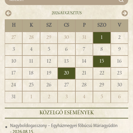
2026
Augusztus
H
K
SZ
CS
P
SZO
V
27
28
29
30
31
1
2
3
4
5
6
7
8
9
10
11
12
13
14
15
16
17
18
19
20
21
22
23
24
25
26
27
28
29
30
31
1
2
3
4
5
6
KÖZELGŐ ESEMÉNYEK
Nagyboldogasszony – Egyházmegyei főbúcsú Máriagyűdön
- 2026.08.15.