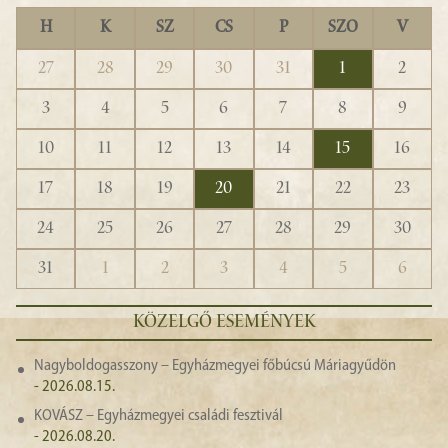
H
K
SZ
CS
P
SZO
V
27
28
29
30
31
1
2
3
4
5
6
7
8
9
10
11
12
13
14
15
16
17
18
19
20
21
22
23
24
25
26
27
28
29
30
31
1
2
3
4
5
6
KÖZELGŐ ESEMÉNYEK
Nagyboldogasszony – Egyházmegyei főbúcsú Máriagyűdön
- 2026.08.15.
KOVÁSZ – Egyházmegyei családi fesztivál
- 2026.08.20.