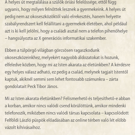
A helyes út megtalálása a szülők óriási felelőssége, ettől függ
ugyanis, hogy milyen felnőttek lesznek a gyermekeink. A helyes út
pedig nem az okoseszközöktől való elrekesztés, hanem helyette
szabályrendszert kell felállítani a gyermekek életében, ahol például
azt is ki kell jelölni, hogy a családi asztal nem a telefon pihenőhelye
– hangsúlyozta az X generációs informatikai szakember.
Ebben a túlpörgő világban görcsösen ragaszkodunk
okoseszközeinkhez, melyekért nagyobb áldozatokat is hozunk,
elfeledve közben, hogy mi az Isten akarata az életünkben? A kérdésre
egy helyes válasz adható, ez pedig a család, melynek tagjait Istentől
kaptuk, akiknél semmi sem lehet fontosabb számunkra – zárta
gondolatait Peck Tibor János.
Mi az Isten akarata életünkben? Felismerhető és teljesíthető-e abban
a korban, amikor nincs valódi csend körülöttünk, amikor mindenki
telefonozik, miközben nincs valódi társas kapcsolata – kapcsolódott
Felföldi László püspök előadásában az online térben való lét előbb
vázolt kihívásaihoz.