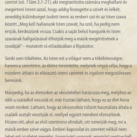
szerint (vö. 1Sám 3,1-21), aki megtanította számára meghallani és
megérteni Istent azzal, hogy addig feszegette a szívét és lelkét,
ameddig különbséget tudott tenni az emberi szó és az Isten szava
között. „Meg kell hallanunk Isten szavát, ha szól, ha pedig nem
értjük, kérdezzünk vissza. Csakis a saját belső hangunk és Isten
szavának hallgatásával élhetjük meg a másik megértésének a
csodáját” – mutatott rá előadásában a főpásztor.
Senki sem tökéletes. Az Isten ezt a világot nem a tökéletességre,
hanem a szeretetre, az életre teremtette, melynek végső célja, hogy a
mindent átható és elárasztó isteni szeretet és irgalom megszülessen
bennünk.
Márpedig, ha az életünket az okostelefon határozza meg, melyhez az
időt a családtól vesszük el, már tisztán látható, hogy ez az élet hova
vezet minket. Látható, hogy az okoseszköz túlzott használata általa a
családi asztalt veszítjük el, mellyel együtt mindent elveszítünk.
Hiszen ott, ahol az első szentmise elindult, ott ismerjük meg, mi a
másik ember szíve vágya. Emberi kapcsolat és szeretet nélkül nem