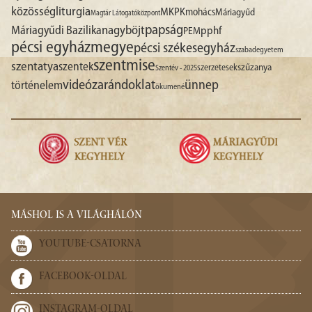
liturgia
közösség
MKPK
mohács
Máriagyűd
Magtár Látogatóközpont
papság
nagyböjt
Máriagyűdi Bazilika
pphf
PEM
pécsi egyházmegye
pécsi székesegyház
szabadegyetem
szentmise
szentatya
szentek
szűzanya
szerzetesek
Szentév - 2025
videó
zarándoklat
ünnep
történelem
ökumené
MÁSHOL IS A VILÁGHÁLÓN
YOUTUBE-CSATORNA
FACEBOOK-OLDAL
INSTAGRAM-OLDAL