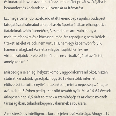
és kudarcai, hiszen az online tér az emberi élet privát szférájába is
beáramlott és korlátok nélkül vette át az irányítást.
Ezt megerősítendő, az előadó utalt Ferenc pápa áprilisi budapesti
látogatása alkalmából a Papp László Sportarénában elhangzott, a
fiataloknak szóló üzenetére: „A csend nem arra való, hogy a
mobiltelefonokra és a közösségi médiára tapadjunk; nem, kérlek
titeket: az élet valódi, nem virtuális, nem egy képernyőn folyik,
hanem a világban! Az élet a világban zajlik! Kérlek, ne
virtualizáljátok az életet! Ismétlem: ne virtualizáljátok az életet,
amely konkrét.”
Márpedig a jelenlegi helyzet komoly aggodalomra ad okot, hiszen
statisztikai adatok igazolják, hogy 2018-ban több internet
előfizetést tartottak nyilván hazánkban, mint a népesség száma, az
azóta eltelt 5 évben pedig ez az olló tovább nyílt. Ma a 16-64 évesek
átlagosan napi 6,5 órát töltenek a számítógép és az okoseszközök
társaságában, tulajdonképpen valaminek a rovására.
A mesterséges intelligencia korunk jelen levő valósága. Ahogy a 19.