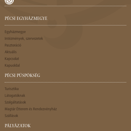
PÉCSI EGYHÁZMEGYE
Egyházmegye
Intézmények, szervezetek
Pasztoráció
Aktuális
Kapcsolat
Kapuoldal
PÉCSI PÜSPÖKSÉG
Turisztika
Látogatóknak
Szolgáltatások
Magtár Étterem és Rendezvényház
Szállások
PÁLYÁZATOK