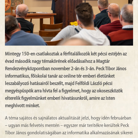
Mintegy 150-en csatlakoztak a férfitalálkozók két pécsi estéjén az
évad második nagy témakörének előadásaihoz a Magtár
Rendezvényközpontban november 2-án és 3-án. Peck Tibor János
informatikus, főiskolai tanár az online tér emberi életünket
leszabályozó hatásairól beszélt, majd Felföldi László pécsi
megyéspüspök arra hívta fel a figyelmet, hogy az okoseszközök
elterelik figyelmünket emberi hivatásunkról, amire az Isten
meghívott minket.
A téma sajátos és sajnálatos aktualitását jelzi, hogy idén februárban
– ugyan más felvetés mentén – egyszer már terítékre kerültek Peck
Tibor János gondolatiságában az informatika alkalmazásának sikerei