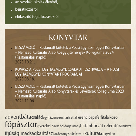
az óvodák, iskolák életéről,
beiratkozásról,
előkészítő foglalkozásokról
KÖNYVTÁR
BESZÁMOLÓ – Restaurált kötetek a Pécsi Egyházmegyei Könyvtárban
– Nemzeti Kulturális Alap Közgyűjtemények Kollégiuma 2024
(Restaurálási napló)
2025.10.21.
KOVÁSZ A PÉCSI EGYHÁZMEGYE CSALÁDI FESZTIVÁLJA – A PÉCSI
EGYHÁZMEGYEI KÖNYVTÁR PROGRAMJAI
2025.08.18.
BESZÁMOLÓ – Restaurált kötetek a Pécsi Egyházmegyei Könyvtárban
– Nemzeti Kulturális Alap Könyvtárak és Levéltárak Kollégiuma 2023
(Restaurálási napló)
2024.11.06.
advent
báta
család
Ferenc pápa
férfitalálkozó
egyházzene
eucharisztia
főpásztor
hittan
horvát referatúra
gyerekek
havas boldogasszony
húsvét
ifjúság
imádság
karitász
kultúra
katekézis
könyvtár
karácsony