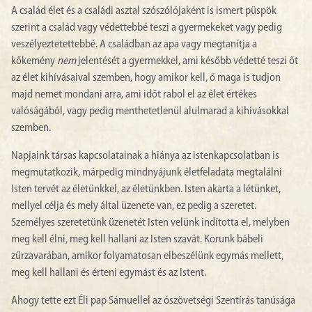
A család élet és a családi asztal szószólójaként is ismert püspök
szerint a család vagy védettebbé teszi a gyermekeket vagy pedig
veszélyeztetettebbé. A családban az apa vagy megtanítja a
kőkemény
nem
jelentését a gyermekkel, ami később védetté teszi őt
az élet kihívásaival szemben, hogy amikor kell, ő maga is tudjon
majd nemet mondani arra, ami időt rabol el az élet értékes
valóságából, vagy pedig menthetetlenül alulmarad a kihívásokkal
szemben.
Napjaink társas kapcsolatainak a hiánya az istenkapcsolatban is
megmutatkozik, márpedig mindnyájunk életfeladata megtalálni
Isten tervét az életünkkel, az életünkben. Isten akarta a létünket,
mellyel célja és mely által üzenete van, ez pedig a szeretet.
Személyes szeretetünk üzenetét Isten velünk indította el, melyben
meg kell élni, meg kell hallani az Isten szavát. Korunk bábeli
zűrzavarában, amikor folyamatosan elbeszélünk egymás mellett,
meg kell hallani és érteni egymást és az Istent.
Ahogy tette ezt Éli pap Sámuellel az ószövetségi Szentírás tanúsága