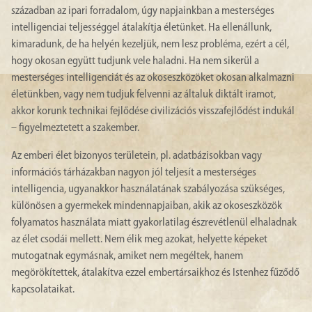
században az ipari forradalom, úgy napjainkban a mesterséges
intelligenciai teljességgel átalakítja életünket. Ha ellenállunk,
kimaradunk, de ha helyén kezeljük, nem lesz probléma, ezért a cél,
hogy okosan együtt tudjunk vele haladni. Ha nem sikerül a
mesterséges intelligenciát és az okoseszközöket okosan alkalmazni
életünkben, vagy nem tudjuk felvenni az általuk diktált iramot,
akkor korunk technikai fejlődése civilizációs visszafejlődést indukál
– figyelmeztetett a szakember.
Az emberi élet bizonyos területein, pl. adatbázisokban vagy
információs tárházakban nagyon jól teljesít a mesterséges
intelligencia, ugyanakkor használatának szabályozása szükséges,
különösen a gyermekek mindennapjaiban, akik az okoseszközök
folyamatos használata miatt gyakorlatilag észrevétlenül elhaladnak
az élet csodái mellett. Nem élik meg azokat, helyette képeket
mutogatnak egymásnak, amiket nem megéltek, hanem
megörökítettek, átalakítva ezzel embertársaikhoz és Istenhez fűződő
kapcsolataikat.