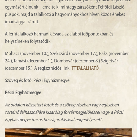
lehet ezt az életet megélni. Egymásért vagyunk, egymást segítve kell
egymásért élnünk – emelte ki mintegy zárszóként Felföldi László
püspök, majd a találkozó a hagyományokhoz híven közös énekes
imádsággal zárult.
A férfitalálkozó harmadik évada az alábbi időpontokban és
helyszíneken folytatódik:
Mohács (november 10.), Szekszárd (november 17.), Paks (november
24.), Tamási (december 1.), Dombóvár (december 8.) Szigetvár
(december 15.). A regisztrációs link
ITT TALÁLHATÓ.
Szöveg és fotó: Pécsi Egyházmegye
Pécsi Egyházmegye
Az oldalon közzétett fotók és a szöveg részben vagy egészben
történő felhasználása kizárólag forrásmegjelöléssel vagy a Pécsi
Egyházmegye írásos hozzájárulásával engedélyezett.