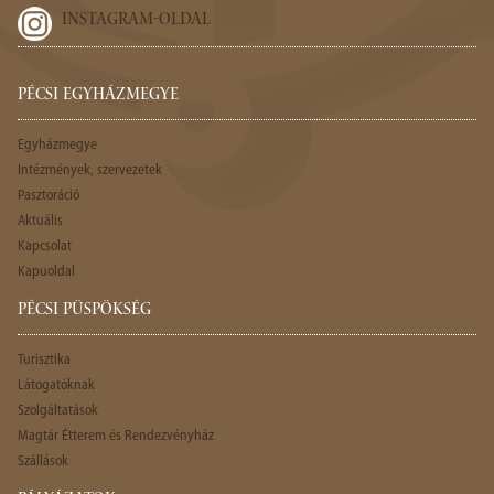
INSTAGRAM-OLDAL
PÉCSI EGYHÁZMEGYE
Egyházmegye
Intézmények, szervezetek
Pasztoráció
Aktuális
Kapcsolat
Kapuoldal
PÉCSI PÜSPÖKSÉG
Turisztika
Látogatóknak
Szolgáltatások
Magtár Étterem és Rendezvényház
Szállások