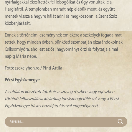
nyírfaágakkal ékesítették fel lobogóikat és úgy vonultak le a
Hargitáról. A templomban maradt nép elébük ment, és együtt
mentek vissza a hegyre hálát adni és megköszönni a Szent Szűz
közbenjárását.
Ennek a történelmi eseménynek emlékére a székelyek fogadalmat
tettek, hogy minden évben, pünkösd szombatján elzarándokolnak
Csíksomlyóra, ahol ezt az ősi hagyományt őrzi és folytatja a mai
napig Mária népe.
Fotó: szekelyhon.ro / Pinti Attila
Pécsi Egyházmegye
Az oldalon közzétett fotók és a szöveg részben vagy egészben
történő felhasználása kizárólag forrásmegjelöléssel vagy a Pécsi
Egyházmegye írásos hozzájárulásával engedélyezett.