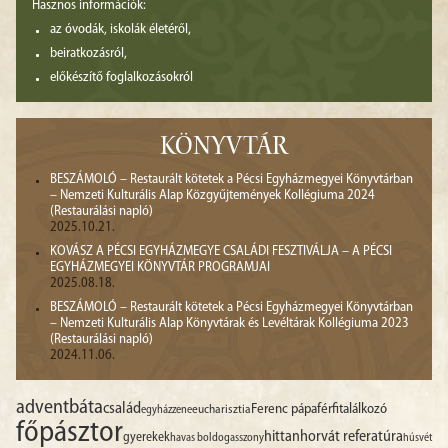
Hasznos információk:
az óvodák, iskolák életéről,
beiratkozásról,
előkészítő foglalkozásokról
KÖNYVTÁR
BESZÁMOLÓ – Restaurált kötetek a Pécsi Egyházmegyei Könyvtárban
– Nemzeti Kulturális Alap Közgyűjtemények Kollégiuma 2024
(Restaurálási napló)
2025.10.21.
KOVÁSZ A PÉCSI EGYHÁZMEGYE CSALÁDI FESZTIVÁLJA – A PÉCSI
EGYHÁZMEGYEI KÖNYVTÁR PROGRAMJAI
2025.08.18.
BESZÁMOLÓ – Restaurált kötetek a Pécsi Egyházmegyei Könyvtárban
– Nemzeti Kulturális Alap Könyvtárak és Levéltárak Kollégiuma 2023
(Restaurálási napló)
2024.11.06.
advent
báta
család
Ferenc pápa
férfitalálkozó
egyházzene
eucharisztia
főpásztor
hittan
horvát referatúra
gyerekek
havas boldogasszony
húsvét