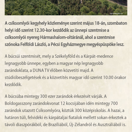
A csíksomlyói kegyhely közleménye szerint május 18-án, szombaton
helyi idő szerint 12.30-kor kezdődik az ünnepi szentmise a
csíksomlyói nyereg Hármashalom-oltáránál, ahol a szentmise
szónoka Felföldi László, a Pécsi Egyházmegye megyéspüspöke lesz.
A búcsúi szentmisét, mely a Székelyföld és a Kárpát-medence
legnagyobb ünnepe, egyben a magyar nép legnagyobb
zarándoklata, a DUNA TV élőben közvetíti majd. A
stúdióbeszélgetések és a közvetítés magyar idő szerint 10.00 órakor
kezdődik.
A búcsúba mintegy 300 ezer zarándok érkezését várják. A
Boldogasszony zarándokvonat 12 kocsijában idén mintegy 700
zarándok utazott Csíksomlyóra, köztük 300 középiskolás. A hazai, a
határon túli, felvidéki és kárpátaljai fiatalok mellett sokan érkeztek a
távoli diaszpórákból, de Brazíliából, Új-Zélandról és Ausztráliából is.