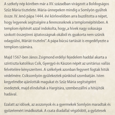
A székely nép körében már a XV. században virágzott a Boldogságos
Szűz Mária tisztelete. Mária-ünnepeken mindig a Somlyón gyűltek
össze. IV. Jenő pápa 1444. évi körlevelében arra buzdította a népet,
hogy legyenek segítségére a ferenceseknek a templomépítésben. A
templom építését azzal indokolta, hogy „a hívek nagy sokasága
szokott összejönni ájtatosságnak okából és gyakorta nem szűnik
odagyülni, Máriát tisztelni”. A pápa búcsú tartását is engedélyezte a
templom számára.
Majd 1567-ben János Zsigmond erdélyi fejedelem haddal akarta a
színtiszta katolikus Csík, Gyergyó és Kászon népét az unitárius vallás
felvételére kényszeríteni. A székelyek azonban fegyvert fogtak hitük
védelmére. Csíksomlyón gyülekeztek pünkösd szombatján. Isten
kegyelmébe ajánlották magukat és Szűz Mária segítségéért
esedeztek, majd elindultak a Hargitára, szembeszállni a hitújítók
hadával.
Ezalatt az idősek, az asszonyok és a gyermekek Somlyón maradtak és
győzelemért imádkoztak. A csata diadallal végződött, a győztesek