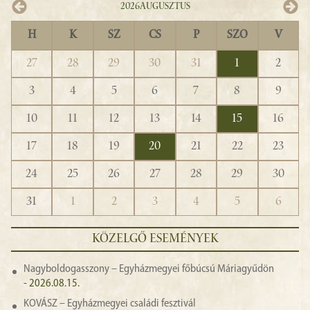
2026
Augusztus
H
K
SZ
CS
P
SZO
V
27
28
29
30
31
1
2
3
4
5
6
7
8
9
10
11
12
13
14
15
16
17
18
19
20
21
22
23
24
25
26
27
28
29
30
31
1
2
3
4
5
6
KÖZELGŐ ESEMÉNYEK
Nagyboldogasszony – Egyházmegyei főbúcsú Máriagyűdön
- 2026.08.15.
KOVÁSZ – Egyházmegyei családi fesztivál