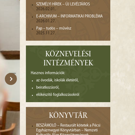
SZEMÉLYI HÍREK – ÚJ LEVÉLTÁROS
2026.02.01.
E-ARCHIVUM – INFORMATIKAI PROBLÉMA
2026.01.27.
Pap – tudós – művész
2025.11.27.
KÖZNEVELÉSI
INTÉZMÉNYEK
Hasznos információk:
az óvodák, iskolák életéről,
beiratkozásról,
előkészítő foglalkozásokról
KÖNYVTÁR
BESZÁMOLÓ – Restaurált kötetek a Pécsi
Egyházmegyei Könyvtárban – Nemzeti