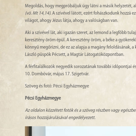
Megoldás, hogy megpróbáljuk úgy látni a másik helyzetét, a
(vö. Mt 14,14)
. A szívével látott, ezért fohászkodunk hozzá ez
világot, ahogy Jézus látja, ahogy a valóságban van.
Aki a szívével lát, aki igazán szeret, az lemond a legfőbb tu
keresztény öröm épül. A keresztény öröm, a béke a gyökerekb
könnyű megőrizni, de ez az alapja a magány feloldásának, a k
László püspök Pécsett, a Magtár Látogatóközpontban.
A férfitalálkozók negyedik sorozatának további időpontjai és h
10. Dombóvár, május 17. Szigetvár.
Szöveg és fotó: Pécsi Egyházmegye
Pécsi Egyházmegye
Az oldalon közzétett fotók és a szöveg részben vagy egészbe
írásos hozzájárulásával engedélyezett.