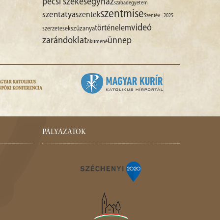
pécsi székesegyház
szabadegyetem
szentmise
szentatya
szentek
Szentév - 2025
videó
történelem
szűzanya
szerzetesek
zarándoklat
ünnep
ökumené
PÁLYÁZATOK