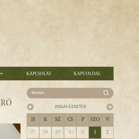
Kapcsolat
Kapuoldal
ÁRÓ
2026
Augusztus
H
K
SZ
CS
P
SZO
V
27
28
29
30
31
1
2