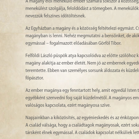
A magány elől menekülő ember számára sokszor a közösség, e
menekülést szolgálja, feloldódást a tömegben. A menekülők 
nevezzük felszínes időtöltésnek.
Az Egyházban a magány és a közösség feltételezi egymást. 
magányban is lenni. Nehéz megmutatni a bensőnket, de akik
egymással – fogalmazott előadásában Görföl Tibor.
Felföldi László püspök atya kapcsolódva az előtte szólóhoz k
magány alakítja az ember életét. Nem jó az embernek egyedül
teremtette. Ebben van személyes sorsunk áldozata és küzde
főpásztor.
Az ember magánya egy fenntartott hely, amit egyedül Isten töl
egyébként szenvedni fog saját küzdelmétől. A magányos emb
valóságos kapcsolata, ezért magányosa szíve.
Napjainkban a kiközösítés, az egyénieskedés és az énközpon
A család válsága, hogy a családtagok magányosak, ezért s
társként élnek egymással. A családok kapcsolat nélküliek l