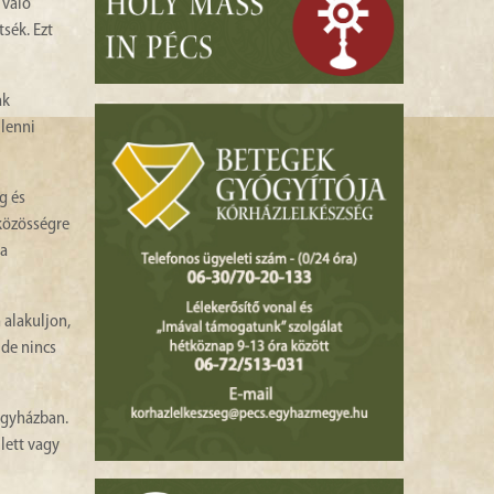
 való
sék. Ezt
ak
 lenni
g és
 közösségre
 a
 alakuljon,
de nincs
Egyházban.
lett vagy