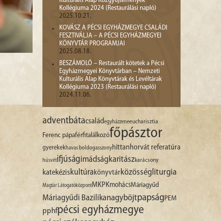
Kulturális Alap Közgyűjtemények
Kollégiuma 2024 (Restaurálási napló)
2025.10.21.
KOVÁSZ A PÉCSI EGYHÁZMEGYE CSALÁDI
FESZTIVÁLJA – A PÉCSI EGYHÁZMEGYEI
KÖNYVTÁR PROGRAMJAI
2025.08.18.
BESZÁMOLÓ – Restaurált kötetek a Pécsi
Egyházmegyei Könyvtárban – Nemzeti
Kulturális Alap Könyvtárak és Levéltárak
Kollégiuma 2023 (Restaurálási napló)
2024.11.06.
advent
báta
család
egyházzene
eucharisztia
főpásztor
Ferenc pápa
férfitalálkozó
hittan
horvát referatúra
gyerekek
havas boldogasszony
ifjúság
imádság
karitász
karácsony
húsvét
liturgia
kultúra
közösség
katekézis
könyvtár
MKPK
mohács
Máriagyűd
Magtár Látogatóközpont
papság
nagyböjt
Máriagyűdi Bazilika
PEM
pécsi egyházmegye
pphf