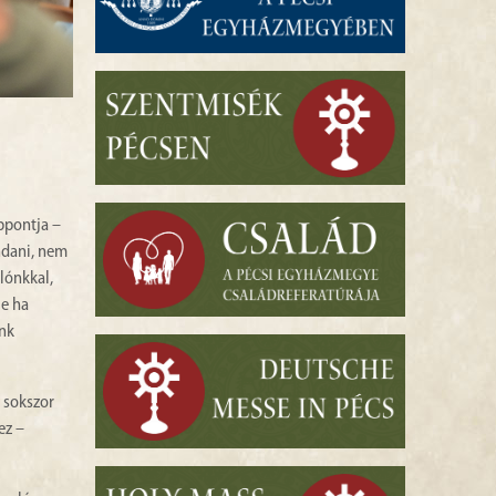
ppontja –
ndani, nem
lónkkal,
e ha
unk
y sokszor
ez –