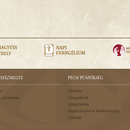
GYHÁZMEGYE
PÉCSI PÜSPÖKSÉG
e
Turisztika
 szervezetek
Látogatóknak
Szolgáltatások
Magtár Étterem és Rendezvényház
Szállások