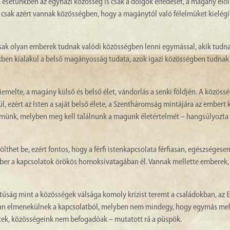
setünkben az egyházi közösség is csak a dolgok elfedését, a magány elől
csak azért vannak közösségben, hogy a magánytól való félelmüket kielégít
Csak olyan emberek tudnak valódi közösségben lenni egymással, akik tudn
ben kialakul a belső magányosság tudata, azok igazi közösségben tudnak
iemelte, a magány külső és belső élet, vándorlás a senki földjén. A közössé
, ezért az Isten a saját belső élete, a Szentháromság mintájára az embert
lmünk, melyben meg kell találnunk a magunk életértelmét – hangsúlyozta
thet be, ezért fontos, hogy a férfi istenkapcsolata férfiasan, egészségesen
er a kapcsolatok örökös homoksivatagában él. Vannak mellette emberek, 
túság mint a közösségek válsága komoly krízist teremt a családokban, az 
okan elmenekülnek a kapcsolatból, melyben nem mindegy, hogy egymás mel
ettek, közösségeink nem befogadóak – mutatott rá a püspök.