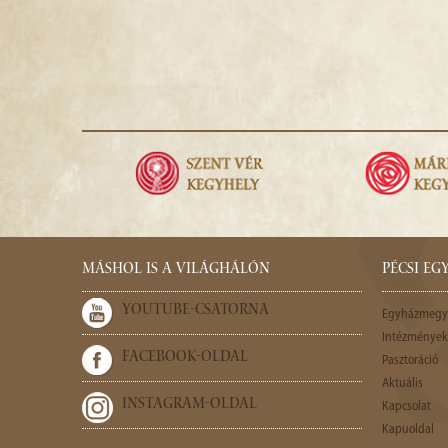
MÁSHOL IS A VILÁGHÁLÓN
PÉCSI E
YOUTUBE-CSATORNA
Egyházmegy
Intézmények,
FACEBOOK-OLDAL
Pasztoráció
Aktuális
INSTAGRAM-OLDAL
Kapcsolat
Kapuoldal