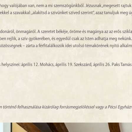
hogy valójában van, nem a mi szemszögünkből. Jézusnak „megesett rajtuk 
ekkel a szavakkal: „alakítsd a szívünket szíved szerint”, azaz tanuljuk meg ú
lajdonáról, önmagáról. A szeretet békéje, öröme és magánya az az erős szikla
en rejlik, a szív gyökerében, és egyedül csak az Isten adhatja meg nekün
özösségnek – zárta a férfitalálkozók idei utolsó témakörének nyitó alkalm
elyszínei: április 12. Mohács, április 19. Szekszárd, április 26. Paks Tamás
n történő felhasználása kizárólag forrásmegjelöléssel vagy a Pécsi Egyhá