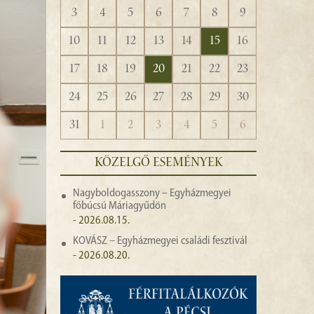
3
4
5
6
7
8
9
10
11
12
13
14
15
16
17
18
19
20
21
22
23
24
25
26
27
28
29
30
31
1
2
3
4
5
6
KÖZELGŐ ESEMÉNYEK
Nagyboldogasszony – Egyházmegyei
főbúcsú Máriagyűdön
- 2026.08.15.
KOVÁSZ – Egyházmegyei családi fesztivál
- 2026.08.20.