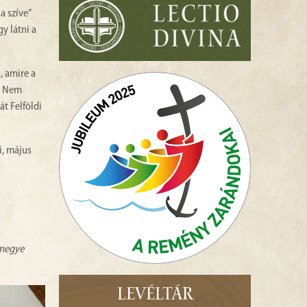
a szíve”
gy látni a
, amire a
k. Nem
át Felföldi
i, május
zmegye
LEVÉLTÁR