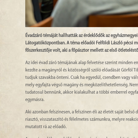
Évadzáró témáját hallhatták az érdeklődők az egyházmegyei f
Látogatóközpontban. A téma előadói Felföldi László pécsi me
főszerkesztője volt, aki a főpásztor mellett az első ötletelé
Az idei évad záró témájának alap felvetése szerint minden 
kezdte a magányról és közösségről szóló előadását Görföl 
tudjuk szavakba önteni. Csak ha egyedül, csendben vagy vál
mely egyfajta végső magány és megközelíthetetlenség. Ne
tudatosul bennünk, akkor kialakulhat a többi emberrel egyf
egymásra.
Aki azonban felszínesen, a felszínen éli az életét saját belső
riasztó, visszataszító és félelmetes számunkra, melyre reak
mutatott rá az előadó.