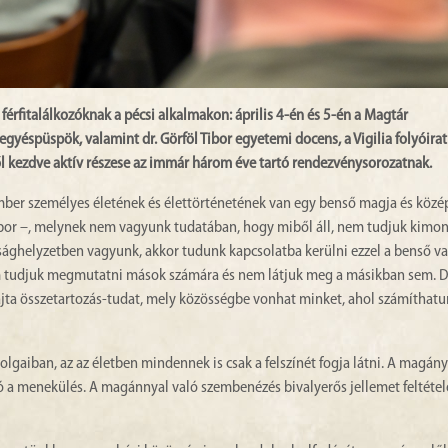
érfitalálkozóknak a pécsi alkalmakon: április 4-én és 5-én a Magtár
gyéspüspök, valamint dr. Görföl Tibor egyetemi docens, a Vigilia folyóirat
stől kezdve aktív részese az immár három éve tartó rendezvénysorozatnak.
ember személyes életének és élettörténetének van egy benső magja és közé
Tibor –, melynek nem vagyunk tudatában, hogy miből áll, nem tudjuk kimo
sághelyzetben vagyunk, akkor tudunk kapcsolatba kerülni ezzel a benső va
m tudjuk megmutatni mások számára és nem látjuk meg a másikban sem. D
ajta összetartozás-tudat, mely közösségbe vonhat minket, ahol számíthat
 dolgaiban, az az életben mindennek is csak a felszínét fogja látni. A magán
ció a menekülés. A magánnyal való szembenézés bivalyerős jellemet feltétel