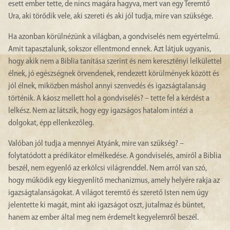
esett ember tette, de nincs magára hagyva, mert van egy Teremtő
Ura, aki törődik vele, aki szereti és aki jól tudja, mire van szüksége.
Ha azonban körülnézünk a világban, a gondviselés nem egyértelmű.
Amit tapasztalunk, sokszor ellentmond ennek. Azt látjuk ugyanis,
hogy akik nem a Biblia tanítása szerint és nem keresztényi lelkülettel
élnek, jó egészségnek örvendenek, rendezett körülmények között és
jól élnek, miközben máshol annyi szenvedés és igazságtalanság
történik. A káosz mellett hol a gondviselés? – tette fel a kérdést a
lelkész. Nem az látszik, hogy egy igazságos hatalom intézi a
dolgokat, épp ellenkezőleg.
Valóban jól tudja a mennyei Atyánk, mire van szükség? –
folytatódott a prédikátor elmélkedése. A gondviselés, amiről a Biblia
beszél, nem egyenlő az erkölcsi világrenddel. Nem arról van szó,
hogy működik egy kiegyenlítő mechanizmus, amely helyére rakja az
igazságtalanságokat. A világot teremtő és szerető Isten nem úgy
jelentette ki magát, mint aki igazságot oszt, jutalmaz és büntet,
hanem az ember által meg nem érdemelt kegyelemről beszél.