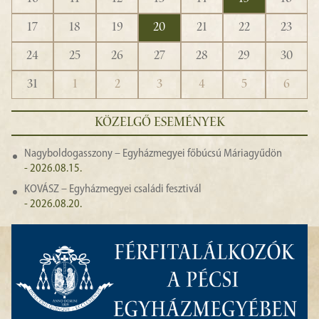
17
18
19
20
21
22
23
24
25
26
27
28
29
30
31
1
2
3
4
5
6
KÖZELGŐ ESEMÉNYEK
Nagyboldogasszony – Egyházmegyei főbúcsú Máriagyűdön
- 2026.08.15.
KOVÁSZ – Egyházmegyei családi fesztivál
- 2026.08.20.