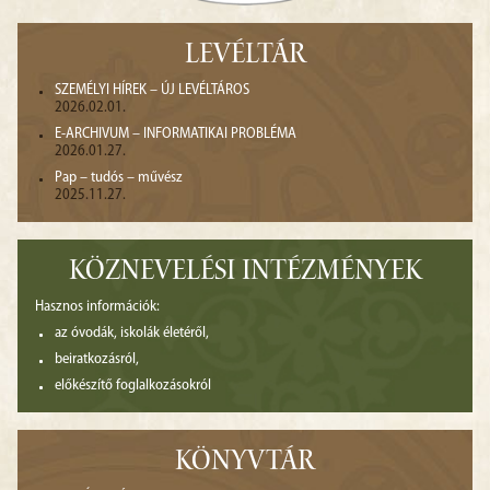
LEVÉLTÁR
SZEMÉLYI HÍREK – ÚJ LEVÉLTÁROS
2026.02.01.
E-ARCHIVUM – INFORMATIKAI PROBLÉMA
2026.01.27.
Pap – tudós – művész
2025.11.27.
KÖZNEVELÉSI INTÉZMÉNYEK
Hasznos információk:
az óvodák, iskolák életéről,
beiratkozásról,
előkészítő foglalkozásokról
KÖNYVTÁR