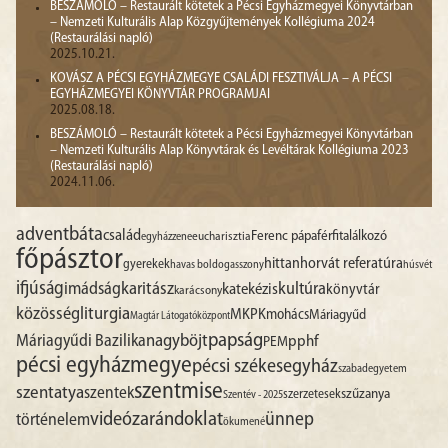
BESZÁMOLÓ – Restaurált kötetek a Pécsi Egyházmegyei Könyvtárban
– Nemzeti Kulturális Alap Közgyűjtemények Kollégiuma 2024
(Restaurálási napló)
2025.10.21.
KOVÁSZ A PÉCSI EGYHÁZMEGYE CSALÁDI FESZTIVÁLJA – A PÉCSI
EGYHÁZMEGYEI KÖNYVTÁR PROGRAMJAI
2025.08.18.
BESZÁMOLÓ – Restaurált kötetek a Pécsi Egyházmegyei Könyvtárban
– Nemzeti Kulturális Alap Könyvtárak és Levéltárak Kollégiuma 2023
(Restaurálási napló)
2024.11.06.
advent
báta
család
Ferenc pápa
férfitalálkozó
egyházzene
eucharisztia
főpásztor
hittan
horvát referatúra
gyerekek
havas boldogasszony
húsvét
ifjúság
imádság
karitász
kultúra
katekézis
könyvtár
karácsony
liturgia
közösség
MKPK
mohács
Máriagyűd
Magtár Látogatóközpont
papság
nagyböjt
Máriagyűdi Bazilika
pphf
PEM
pécsi egyházmegye
pécsi székesegyház
szabadegyetem
szentmise
szentatya
szentek
szűzanya
szerzetesek
Szentév - 2025
videó
zarándoklat
ünnep
történelem
ökumené