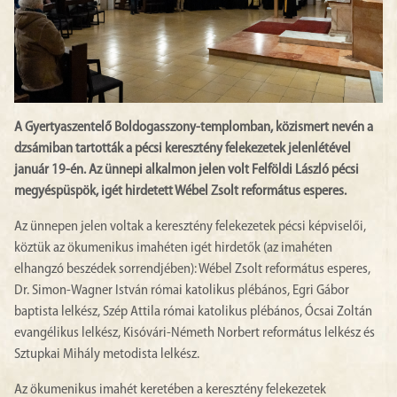
A Gyertyaszentelő Boldogasszony-templomban, közismert nevén a
dzsámiban tartották a pécsi keresztény felekezetek jelenlétével
január 19-én. Az ünnepi alkalmon jelen volt Felföldi László pécsi
megyéspüspök, igét hirdetett Wébel Zsolt református esperes.
Az ünnepen jelen voltak a keresztény felekezetek pécsi képviselői,
köztük az ökumenikus imahéten igét hirdetők (az imahéten
elhangzó beszédek sorrendjében): Wébel Zsolt református esperes,
Dr. Simon-Wagner István római katolikus plébános, Egri Gábor
baptista lelkész, Szép Attila római katolikus plébános, Ócsai Zoltán
evangélikus lelkész, Kisóvári-Németh Norbert református lelkész és
Sztupkai Mihály metodista lelkész.
Az ökumenikus imahét keretében a keresztény felekezetek