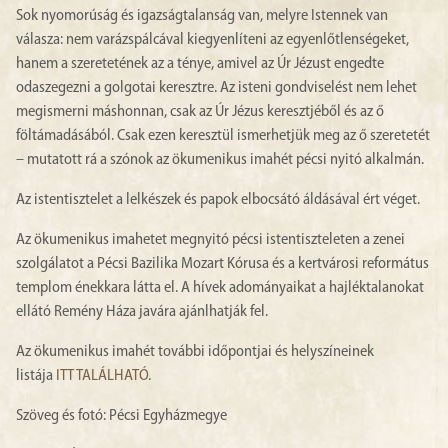
Sok nyomorúság és igazságtalanság van, melyre Istennek van
válasza: nem varázspálcával kiegyenlíteni az egyenlőtlenségeket,
hanem a szeretetének az a ténye, amivel az Úr Jézust engedte
odaszegezni a golgotai keresztre. Az isteni gondviselést nem lehet
megismerni máshonnan, csak az Úr Jézus keresztjéből és az ő
föltámadásából. Csak ezen keresztül ismerhetjük meg az ő szeretetét
– mutatott rá a szónok az ökumenikus imahét pécsi nyitó alkalmán.
Az istentisztelet a lelkészek és papok elbocsátó áldásával ért véget.
Az ökumenikus imahetet megnyitó pécsi istentiszteleten a zenei
szolgálatot a Pécsi Bazilika Mozart Kórusa és a kertvárosi református
templom énekkara látta el. A hívek adományaikat a hajléktalanokat
ellátó Remény Háza javára ajánlhatják fel.
Az ökumenikus imahét további időpontjai és helyszíneinek
listája
ITT TALÁLHATÓ
.
Szöveg és fotó: Pécsi Egyházmegye