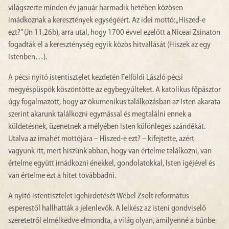
világszerte minden év január harmadik hetében közösen
imádkoznak a keresztények egységéért. Az idei mottó: „Hiszed-e
ezt?” (Jn 11,26b), arra utal, hogy 1700 évvel ezelőtt a Niceai Zsinaton
fogadták el a kereszténység egyik közös hitvallását (Hiszek az egy
Istenben…).
A pécsi nyitó istentisztelet kezdetén Felföldi László pécsi
megyéspüspök köszöntötte az egybegyűlteket. A katolikus főpásztor
úgy fogalmazott, hogy az ökumenikus találkozásban az Isten akarata
szerint akarunk találkozni egymással és megtalálni ennek a
küldetésnek, üzenetnek a mélyében Isten különleges szándékát.
Utalva az imahét mottójára – Hiszed-e ezt? – kifejtette, azért
vagyunk itt, mert hiszünk abban, hogy van értelme találkozni, van
értelme együtt imádkozni énekkel, gondolatokkal, Isten igéjével és
van értelme ezt a hitet továbbadni.
A nyitó istentisztelet igehirdetését Wébel Zsolt református
esperestől hallhatták a jelenlevők. A lelkész az isteni gondviselő
szeretetről elmélkedve elmondta, a világ olyan, amilyenné a bűnbe