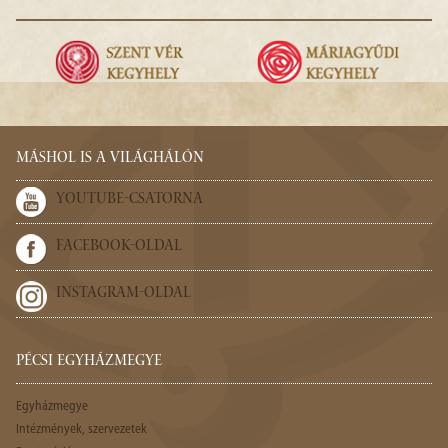
MÁSHOL IS A VILÁGHÁLÓN
YOUTUBE-CSATORNA
FACEBOOK-OLDAL
INSTAGRAM-OLDAL
PÉCSI EGYHÁZMEGYE
Egyházmegye
Intézmények, szervezetek