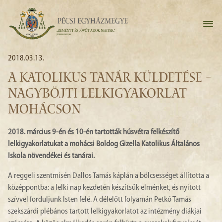
2018.03.13.
A KATOLIKUS TANÁR KÜLDETÉSE –
NAGYBÖJTI LELKIGYAKORLAT
MOHÁCSON
2018. március 9-én és 10-én tartották húsvétra felkészítő
lelkigyakorlatukat a mohácsi Boldog Gizella Katolikus Általános
Iskola növendékei és tanárai.
A reggeli szentmisén Dallos Tamás káplán a bölcsességet állította a
középpontba: a lelki nap kezdetén készítsük elménket, és nyitott
szívvel forduljunk Isten felé. A délelőtt folyamán Petkó Tamás
szekszárdi plébános tartott lelkigyakorlatot az intézmény diákjai