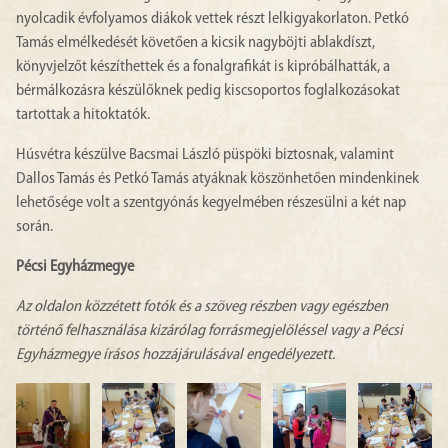
nyolcadik évfolyamos diákok vettek részt lelkigyakorlaton. Petkó
Tamás elmélkedését követően a kicsik nagyböjti ablakdíszt,
könyvjelzőt készíthettek és a fonalgrafikát is kipróbálhatták, a
bérmálkozásra készülőknek pedig kiscsoportos foglalkozásokat
tartottak a hitoktatók.
Húsvétra készülve Bacsmai László püspöki biztosnak, valamint
Dallos Tamás és Petkó Tamás atyáknak köszönhetően mindenkinek
lehetősége volt a szentgyónás kegyelmében részesülni a két nap
során.
Pécsi Egyházmegye
Az oldalon közzétett fotók és a szöveg részben vagy egészben
történő felhasználása kizárólag forrásmegjelöléssel vagy a Pécsi
Egyházmegye írásos hozzájárulásával engedélyezett.