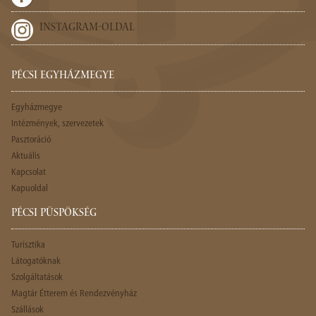
INSTAGRAM-OLDAL
PÉCSI EGYHÁZMEGYE
Egyházmegye
Intézmények, szervezetek
Pasztoráció
Aktuális
Kapcsolat
Kapuoldal
PÉCSI PÜSPÖKSÉG
Turisztika
Látogatóknak
Szolgáltatások
Magtár Étterem és Rendezvényház
Szállások