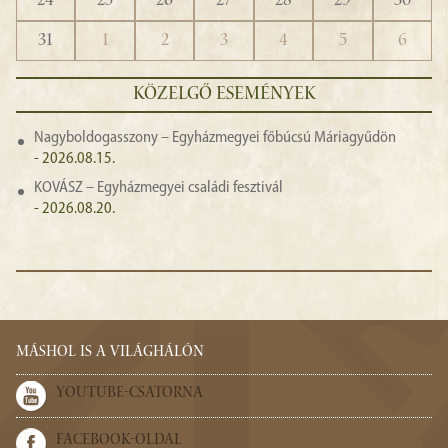
24
25
26
27
28
29
30
31
1
2
3
4
5
6
KÖZELGŐ ESEMÉNYEK
Nagyboldogasszony – Egyházmegyei főbúcsú Máriagyűdön
- 2026.08.15.
KOVÁSZ – Egyházmegyei családi fesztivál
- 2026.08.20.
MÁSHOL IS A VILÁGHÁLÓN
YOUTUBE-CSATORNA
FACEBOOK-OLDAL