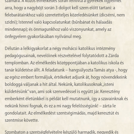
számára. A közös elmélkedés során felhívta a gyerekek figyelmét
arra, hogy a nagyböjt során 3 dolgot kell szem előtt tartani: a
felebarátainkhoz való szeretetteljes közeledésünket (dicsérni, nem
szidni); Istennel való kapcsolatunkat (bűnbánat és hálaadás
mindennap); és önmagunkhoz való viszonyunkat, amely az
önfegyelem gyakorlásában nyilvánul meg.
Délután a lelkigyakorlat a négy mohácsi katolikus intézmény
pedagógusainak, nevelőinek részvételével folytatódott a Zárda
templomban. Az elmélkedés középpontjában a katolikus iskola és
tanár küldetése állt. A feladatunk – hangsúlyozta Tamás atya -, hogy
az egész embert formáljuk, értékeket adjunk át, hogy növendékeink
boldoggá váljanak a hit által. Nekünk, katolikusoknak „isteni
küldetésünk” van, ami sok szenvedéssel is együtt jár. Keresztény
emberként életünkkel is példát kell mutatnunk, így a szavainknak és
nekünk hinni fognak, és ez a mi nagy felelősségünk! – zárta le
gondolatait. Az elmélkedést szentségimádás, majd keresztút és
szentmise követte.
Szombaton a szentségfelvételre készülő harmadik, negyedik és