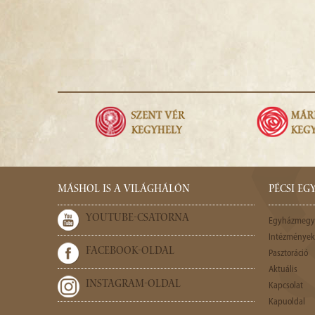
MÁSHOL IS A VILÁGHÁLÓN
PÉCSI E
YOUTUBE-CSATORNA
Egyházmegy
Intézmények,
FACEBOOK-OLDAL
Pasztoráció
Aktuális
INSTAGRAM-OLDAL
Kapcsolat
Kapuoldal