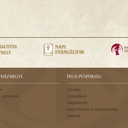
GYHÁZMEGYE
PÉCSI PÜSPÖKSÉG
e
Turisztika
 szervezetek
Látogatóknak
Szolgáltatások
Magtár Étterem és Rendezvényház
Szállások