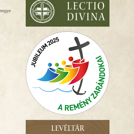
zmegye
LEVÉLTÁR