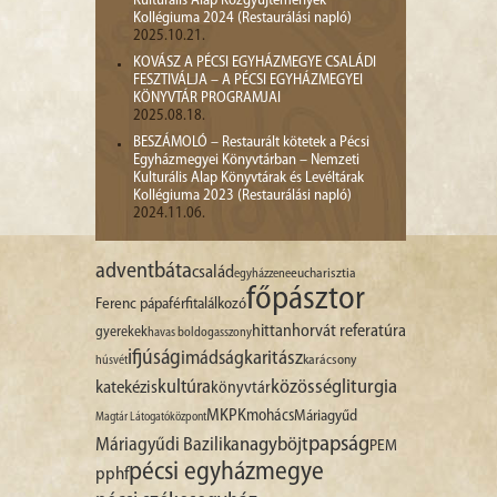
Kulturális Alap Közgyűjtemények
Kollégiuma 2024 (Restaurálási napló)
2025.10.21.
KOVÁSZ A PÉCSI EGYHÁZMEGYE CSALÁDI
FESZTIVÁLJA – A PÉCSI EGYHÁZMEGYEI
KÖNYVTÁR PROGRAMJAI
2025.08.18.
BESZÁMOLÓ – Restaurált kötetek a Pécsi
Egyházmegyei Könyvtárban – Nemzeti
Kulturális Alap Könyvtárak és Levéltárak
Kollégiuma 2023 (Restaurálási napló)
2024.11.06.
advent
báta
család
egyházzene
eucharisztia
főpásztor
Ferenc pápa
férfitalálkozó
hittan
horvát referatúra
gyerekek
havas boldogasszony
ifjúság
imádság
karitász
karácsony
húsvét
liturgia
kultúra
közösség
katekézis
könyvtár
MKPK
mohács
Máriagyűd
Magtár Látogatóközpont
papság
nagyböjt
Máriagyűdi Bazilika
PEM
pécsi egyházmegye
pphf