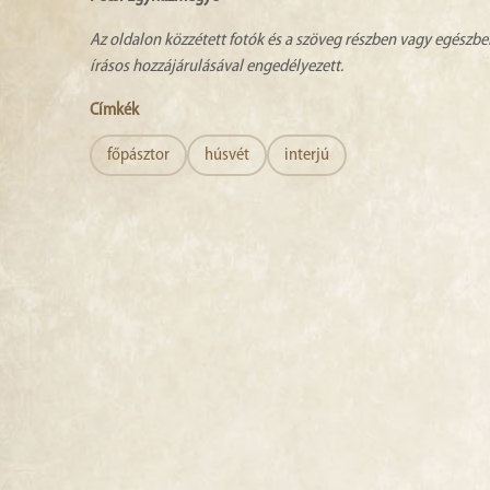
Az oldalon közzétett fotók és a szöveg részben vagy egészbe
írásos hozzájárulásával engedélyezett.
Címkék
főpásztor
húsvét
interjú