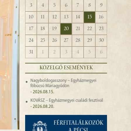
3
4
5
6
7
8
9
10
11
12
13
14
15
16
17
18
19
20
21
22
23
24
25
26
27
28
29
30
31
1
2
3
4
5
6
KÖZELGŐ ESEMÉNYEK
Nagyboldogasszony – Egyházmegyei
főbúcsú Máriagyűdön
- 2026.08.15.
KOVÁSZ – Egyházmegyei családi fesztivál
- 2026.08.20.