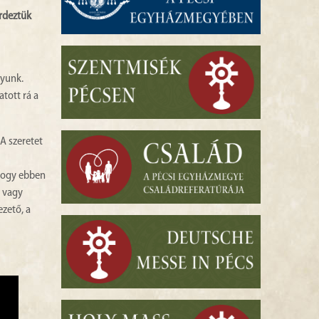
rdeztük
gyunk.
tott rá a
A szeretet
 hogy ebben
k vagy
zető, a