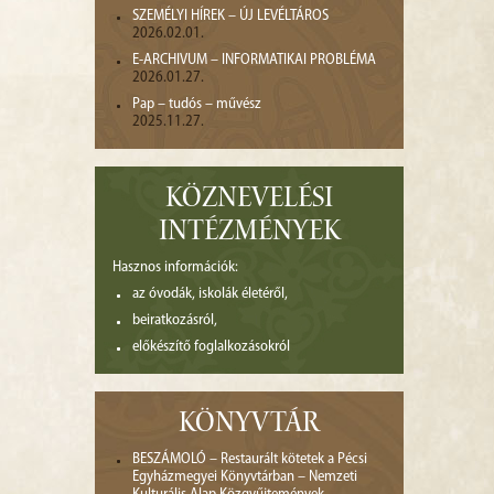
SZEMÉLYI HÍREK – ÚJ LEVÉLTÁROS
2026.02.01.
E-ARCHIVUM – INFORMATIKAI PROBLÉMA
2026.01.27.
Pap – tudós – művész
2025.11.27.
KÖZNEVELÉSI
INTÉZMÉNYEK
Hasznos információk:
az óvodák, iskolák életéről,
beiratkozásról,
előkészítő foglalkozásokról
KÖNYVTÁR
BESZÁMOLÓ – Restaurált kötetek a Pécsi
Egyházmegyei Könyvtárban – Nemzeti