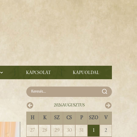
Kapcsolat
Kapuoldal
2026
Augusztus
H
K
SZ
CS
P
SZO
V
27
28
29
30
31
1
2