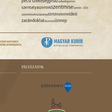
pécsi székesegyház
szabadegyetem
szentmise
szentatya
szentek
Szentév - 2025
videó
történelem
szűzanya
szerzetesek
zarándoklat
ünnep
ökumené
PÁLYÁZATOK