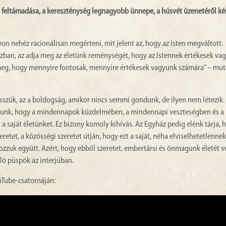
feltámadása, a kereszténység legnagyobb ünnepe, a húsvét üzenetéről ké
on nehéz racionálisan megérteni, mit jelent az, hogy az Isten megváltott.
zban, az adja meg az életünk reménységét, hogy az Istennek értékesek va
 meg, hogy mennyire fontosak, mennyire értékesek vagyunk számára” – muta
hisszük, az a boldogság, amikor nincs semmi gondunk, de ilyen nem létezik. 
adatunk, hogy a mindennapok küzdelmében, a mindennapi veszteségben és a
saját életünket. Ez bizony komoly kihívás. Az Egyház pedig elénk tárja,
eretet, a közösségi szeretet útján, hogy ezt a saját, néha elviselhetetlenne
zzuk együtt. Azért, hogy ebből szeretet, embertársi és önmagunk életét ve
zló püspök az interjúban.
uTube-csatornáján: