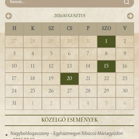
2026
Augusztus
H
K
SZ
CS
P
SZO
V
27
28
29
30
31
1
2
3
4
5
6
7
8
9
10
11
12
13
14
15
16
17
18
19
20
21
22
23
24
25
26
27
28
29
30
31
1
2
3
4
5
6
KÖZELGŐ ESEMÉNYEK
Nagyboldogasszony – Egyházmegyei főbúcsú Máriagyűdön