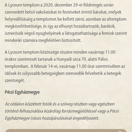
A Lyceum templom a 2020. december 29-ei földrengés során
szenvedett belső vakolatokat és festéseket érintő károkat, melyek
helyreállításáig a templomot be kellett zárni, azonban az altemplom
megközelíthetősége, és így az elhunyt hozzátartozók, barátok,
ismerősök végső nyughelyének a látogatathatósága a fentiek szerint
mindenki számára megfelelően biztosított.
A Lyceum templom közössége részére minden vasárnap 11.00
órakor szentmisét tartanak a Hunyadi utca 70. alatti Pálos
templomban. A február 14-ei, vasárnap 11.00 órai szentmisében az
idősek és súlyosabb betegségben szenvedők felvehetik a betegek
szentségét.
Pécsi Egyházmegye
Az oldalon közzétett fotók és a szöveg részben vagy egészben
történő felhasználása kizárólag forrásmegjelöléssel vagy a Pécsi
Egyházmegye írásos hozzájárulásával engedélyezett.