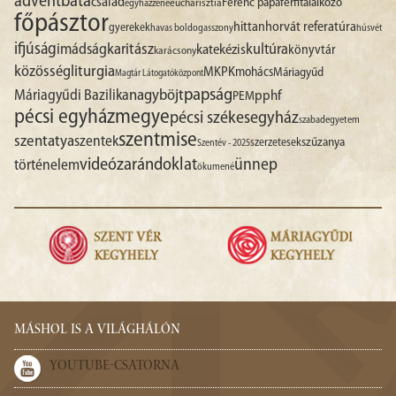
advent
báta
család
Ferenc pápa
férfitalálkozó
egyházzene
eucharisztia
főpásztor
hittan
horvát referatúra
gyerekek
havas boldogasszony
húsvét
ifjúság
imádság
karitász
kultúra
katekézis
könyvtár
karácsony
liturgia
közösség
MKPK
mohács
Máriagyűd
Magtár Látogatóközpont
papság
nagyböjt
Máriagyűdi Bazilika
pphf
PEM
pécsi egyházmegye
pécsi székesegyház
szabadegyetem
szentmise
szentatya
szentek
szűzanya
szerzetesek
Szentév - 2025
videó
zarándoklat
ünnep
történelem
ökumené
MÁSHOL IS A VILÁGHÁLÓN
YOUTUBE-CSATORNA