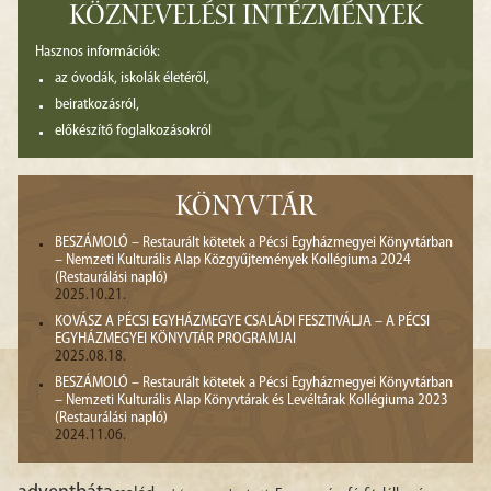
KÖZNEVELÉSI INTÉZMÉNYEK
Hasznos információk:
az óvodák, iskolák életéről,
beiratkozásról,
előkészítő foglalkozásokról
KÖNYVTÁR
BESZÁMOLÓ – Restaurált kötetek a Pécsi Egyházmegyei Könyvtárban
– Nemzeti Kulturális Alap Közgyűjtemények Kollégiuma 2024
(Restaurálási napló)
2025.10.21.
KOVÁSZ A PÉCSI EGYHÁZMEGYE CSALÁDI FESZTIVÁLJA – A PÉCSI
EGYHÁZMEGYEI KÖNYVTÁR PROGRAMJAI
2025.08.18.
BESZÁMOLÓ – Restaurált kötetek a Pécsi Egyházmegyei Könyvtárban
– Nemzeti Kulturális Alap Könyvtárak és Levéltárak Kollégiuma 2023
(Restaurálási napló)
2024.11.06.