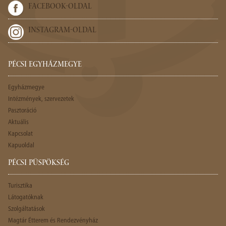
FACEBOOK-OLDAL
INSTAGRAM-OLDAL
PÉCSI EGYHÁZMEGYE
Egyházmegye
Intézmények, szervezetek
Pasztoráció
Aktuális
Kapcsolat
Kapuoldal
PÉCSI PÜSPÖKSÉG
Turisztika
Látogatóknak
Szolgáltatások
Magtár Étterem és Rendezvényház