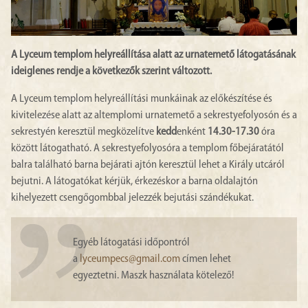
A Lyceum templom helyreállítása alatt az urnatemető látogatásának
ideiglenes rendje a következők szerint változott.
A Lyceum templom helyreállítási munkáinak az előkészítése és
kivitelezése alatt az altemplomi urnatemető a sekrestyefolyosón és a
sekrestyén keresztül megközelítve
kedd
enként
14.30-17.30
óra
között látogatható. A sekrestyefolyosóra a templom főbejáratától
balra található barna bejárati ajtón keresztül lehet a Király utcáról
bejutni. A látogatókat kérjük, érkezéskor a barna oldalajtón
kihelyezett csengőgombbal jelezzék bejutási szándékukat.
Egyéb látogatási időpontról
a
lyceumpecs@gmail.com
címen lehet
egyeztetni. Maszk használata kötelező!