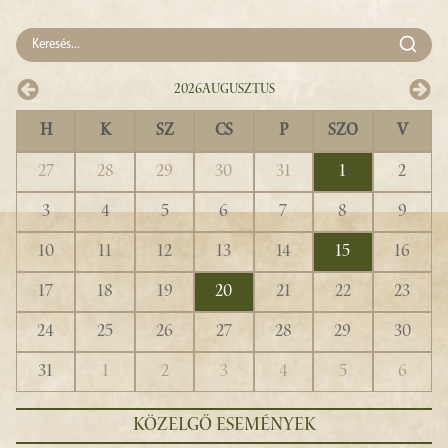
2026
Augusztus
H
K
SZ
CS
P
SZO
V
27
28
29
30
31
1
2
3
4
5
6
7
8
9
10
11
12
13
14
15
16
17
18
19
20
21
22
23
24
25
26
27
28
29
30
31
1
2
3
4
5
6
KÖZELGŐ ESEMÉNYEK