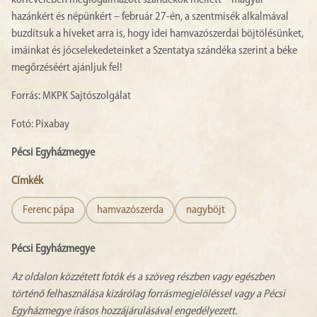
hazánkért és népünkért – február 27-én, a szentmisék alkalmával
buzdítsuk a híveket arra is, hogy idei hamvazószerdai böjtölésünket,
imáinkat és jócselekedeteinket a Szentatya szándéka szerint a béke
megőrzéséért ajánljuk fel!
Forrás: MKPK Sajtószolgálat
Fotó: Pixabay
Pécsi Egyházmegye
Címkék
Ferenc pápa
hamvazószerda
nagyböjt
Pécsi Egyházmegye
Az oldalon közzétett fotók és a szöveg részben vagy egészben
történő felhasználása kizárólag forrásmegjelöléssel vagy a Pécsi
Egyházmegye írásos hozzájárulásával engedélyezett.