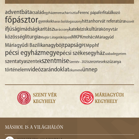
advent
báta
család
Ferenc pápa
férfitalálkozó
egyházzene
eucharisztia
főpásztor
hittan
horvát referatúra
gyerekek
havas boldogasszony
húsvét
ifjúság
imádság
karitász
kultúra
katekézis
könyvtár
karácsony
liturgia
közösség
MKPK
mohács
Máriagyűd
Magtár Látogatóközpont
papság
nagyböjt
Máriagyűdi Bazilika
pphf
PEM
pécsi egyházmegye
pécsi székesegyház
szabadegyetem
szentmise
szentatya
szentek
szűzanya
szerzetesek
Szentév - 2025
videó
zarándoklat
ünnep
történelem
ökumené
MÁSHOL IS A VILÁGHÁLÓN