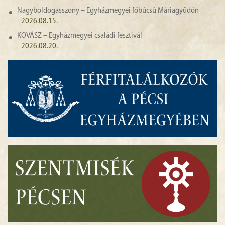
Nagyboldogasszony – Egyházmegyei főbúcsú Máriagyűdön
- 2026.08.15.
KOVÁSZ – Egyházmegyei családi fesztivál
- 2026.08.20.