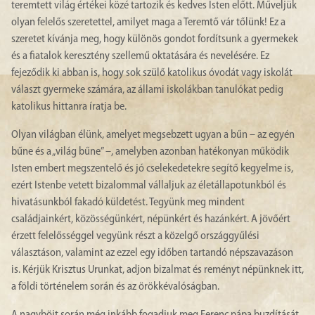
teremtett világ értékei közé tartozik és kedves Isten előtt. Műveljük
olyan felelős szeretettel, amilyet maga a Teremtő vár tőlünk! Ez a
szeretet kívánja meg, hogy különös gondot fordítsunk a gyermekek
és a fiatalok keresztény szellemű oktatására és nevelésére. Ez
fejeződik ki abban is, hogy sok szülő katolikus óvodát vagy iskolát
választ gyermeke számára, az állami iskolákban tanulókat pedig
katolikus hittanra íratja be.
Olyan világban élünk, amelyet megsebzett ugyan a bűn – az egyén
bűne és a „világ bűne” –, amelyben azonban hatékonyan működik
Isten embert megszentelő és jó cselekedetekre segítő kegyelme is,
ezért Istenbe vetett bizalommal vállaljuk az életállapotunkból és
hivatásunkból fakadó küldetést. Tegyünk meg mindent
családjainkért, közösségünkért, népünkért és hazánkért. A jövőért
érzett felelősséggel vegyünk részt a közelgő országgyűlési
választáson, valamint az ezzel egy időben tartandó népszavazáson
is. Kérjük Krisztus Urunkat, adjon bizalmat és reményt népünknek itt,
a földi történelem során és az örökkévalóságban.
A nagyböjt során még inkább fogadjuk meg Ferenc pápa buzdítását