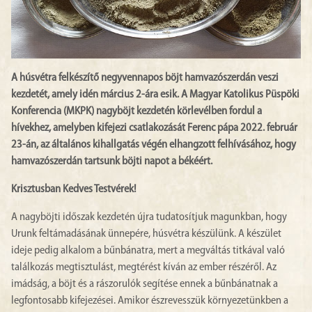
A húsvétra felkészítő negyvennapos böjt hamvazószerdán veszi
kezdetét, amely idén március 2-ára esik. A Magyar Katolikus Püspöki
Konferencia (MKPK) nagyböjt kezdetén körlevélben fordul a
hívekhez, amelyben kifejezi csatlakozását Ferenc pápa 2022. február
23-án, az általános kihallgatás végén elhangzott felhívásához, hogy
hamvazószerdán tartsunk böjti napot a békéért.
Krisztusban Kedves Testvérek!
A nagyböjti időszak kezdetén újra tudatosítjuk magunkban, hogy
Urunk feltámadásának ünnepére, húsvétra készülünk. A készület
ideje pedig alkalom a bűnbánatra, mert a megváltás titkával való
találkozás megtisztulást, megtérést kíván az ember részéről. Az
imádság, a böjt és a rászorulók segítése ennek a bűnbánatnak a
legfontosabb kifejezései. Amikor észrevesszük környezetünkben a