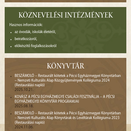
KÖZNEVELÉSI INTÉZMÉNYEK
Hasznos információk:
az óvodák, iskolák életéről,
beiratkozásról,
előkészítő foglalkozásokról
KÖNYVTÁR
BESZÁMOLÓ – Restaurált kötetek a Pécsi Egyházmegyei Könyvtárban
– Nemzeti Kulturális Alap Közgyűjtemények Kollégiuma 2024
(Restaurálási napló)
2025.10.21.
KOVÁSZ A PÉCSI EGYHÁZMEGYE CSALÁDI FESZTIVÁLJA – A PÉCSI
EGYHÁZMEGYEI KÖNYVTÁR PROGRAMJAI
2025.08.18.
BESZÁMOLÓ – Restaurált kötetek a Pécsi Egyházmegyei Könyvtárban
– Nemzeti Kulturális Alap Könyvtárak és Levéltárak Kollégiuma 2023
(Restaurálási napló)
2024.11.06.