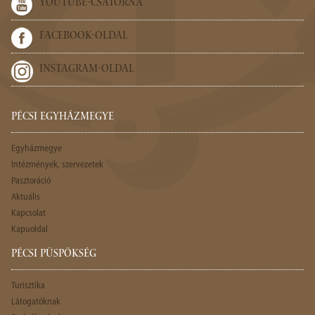
YOUTUBE-CSATORNA
FACEBOOK-OLDAL
INSTAGRAM-OLDAL
PÉCSI EGYHÁZMEGYE
Egyházmegye
Intézmények, szervezetek
Pasztoráció
Aktuális
Kapcsolat
Kapuoldal
PÉCSI PÜSPÖKSÉG
Turisztika
Látogatóknak