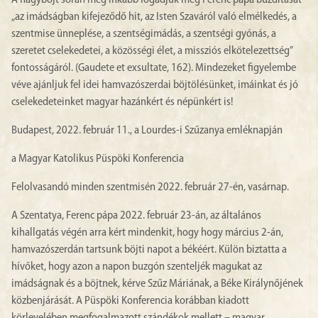
„az imádságban kifejeződő hit, az Isten Szaváról való elmélkedés, a
szentmise ünneplése, a szentségimádás, a szentségi gyónás, a
szeretet cselekedetei, a közösségi élet, a missziós elkötelezettség”
fontosságáról. (Gaudete et exsultate, 162). Mindezeket figyelembe
véve ajánljuk fel idei hamvazószerdai böjtölésünket, imáinkat és jó
cselekedeteinket magyar hazánkért és népünkért is!
Budapest, 2022. február 11., a Lourdes-i Szűzanya emléknapján
a Magyar Katolikus Püspöki Konferencia
Felolvasandó minden szentmisén 2022. február 27-én, vasárnap.
A Szentatya, Ferenc pápa 2022. február 23-án, az általános
kihallgatás végén arra kért mindenkit, hogy hogy március 2-án,
hamvazószerdán tartsunk böjti napot a békéért. Külön biztatta a
hívőket, hogy azon a napon buzgón szenteljék magukat az
imádságnak és a böjtnek, kérve Szűz Máriának, a Béke Királynőjének
közbenjárását. A Püspöki Konferencia korábban kiadott
körlevelében megfogalmazott szándékok mellett – magyar