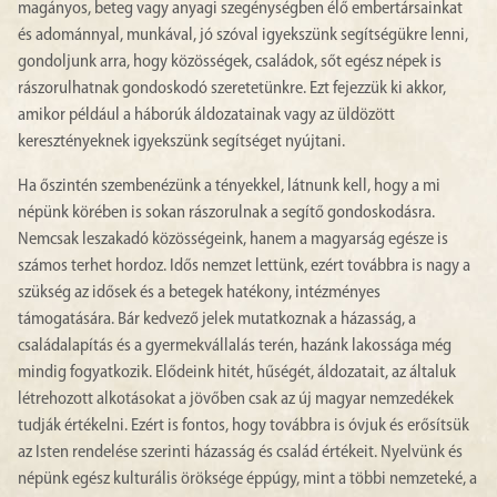
magányos, beteg vagy anyagi szegénységben élő embertársainkat
és adománnyal, munkával, jó szóval igyekszünk segítségükre lenni,
gondoljunk arra, hogy közösségek, családok, sőt egész népek is
rászorulhatnak gondoskodó szeretetünkre. Ezt fejezzük ki akkor,
amikor például a háborúk áldozatainak vagy az üldözött
keresztényeknek igyekszünk segítséget nyújtani.
Ha őszintén szembenézünk a tényekkel, látnunk kell, hogy a mi
népünk körében is sokan rászorulnak a segítő gondoskodásra.
Nemcsak leszakadó közösségeink, hanem a magyarság egésze is
számos terhet hordoz. Idős nemzet lettünk, ezért továbbra is nagy a
szükség az idősek és a betegek hatékony, intézményes
támogatására. Bár kedvező jelek mutatkoznak a házasság, a
családalapítás és a gyermekvállalás terén, hazánk lakossága még
mindig fogyatkozik. Elődeink hitét, hűségét, áldozatait, az általuk
létrehozott alkotásokat a jövőben csak az új magyar nemzedékek
tudják értékelni. Ezért is fontos, hogy továbbra is óvjuk és erősítsük
az Isten rendelése szerinti házasság és család értékeit. Nyelvünk és
népünk egész kulturális öröksége éppúgy, mint a többi nemzeteké, a