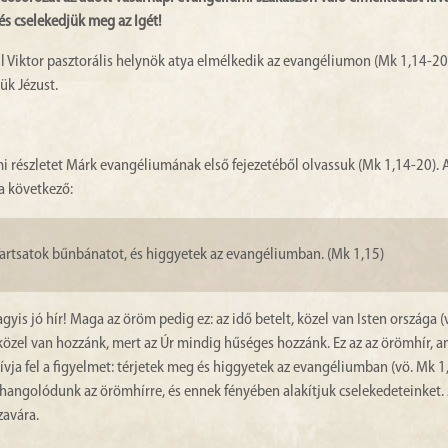
 és cselekedjük meg az Igét!
úl Viktor pasztorális helynök atya elmélkedik az evangéliumon (Mk 1,14-20)
ük Jézust.
mi részletet Márk evangéliumának első fejezetéből olvassuk (Mk 1,14-20). 
a következő:
. Tartsatok bűnbánatot, és higgyetek az evangéliumban. (Mk 1,15)
gyis jó hír! Maga az öröm pedig ez: az idő betelt, közel van Isten országa 
a közel van hozzánk, mert az Úr mindig hűséges hozzánk. Ez az az örömhír, 
hívja fel a figyelmet: térjetek meg és higgyetek az evangéliumban (vö. Mk 1
hangolódunk az örömhírre, és ennek fényében alakítjuk cselekedeteinket. 
zavára.