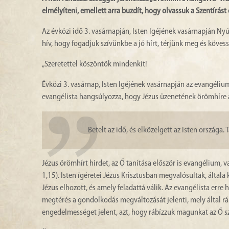
elmélyíteni, emellett arra buzdít, hogy olvassuk a Szentírást
Az évközi idő 3. vasárnapján, Isten Igéjének vasárnapján Ny
hív, hogy fogadjuk szívünkbe a jó hírt, térjünk meg és kövess
„Szeretettel köszöntök mindenkit!
Évközi 3. vasárnap, Isten Igéjének vasárnapján az evangéliu
evangélista hangsúlyozza, hogy Jézus üzenetének örömhíre 
Betelt az idő, és elközelgett az Isten országa
Jézus örömhírt hirdet, az Ő tanítása először is evangélium, va
1,15). Isten ígéretei Jézus Krisztusban megvalósultak, által
Jézus elhozott, és amely feladattá válik. Az evangélista erre 
megtérés a gondolkodás megváltozását jelenti, mely által rá
engedelmességet jelent, azt, hogy rábízzuk magunkat az Ő s