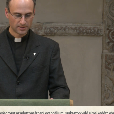
deósorozat az adott vasárnapi evangéliumi szakaszon való elmélkedést kív