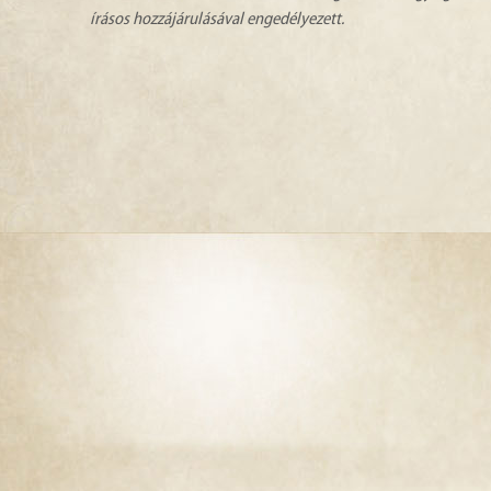
írásos hozzájárulásával engedélyezett.