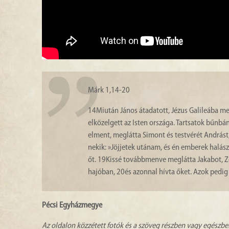
Márk 1,14-20
14
Miután János átadatott, Jézus Galileába m
elközelgett az Isten országa. Tartsatok bűnb
elment, meglátta Simont és testvérét Andrást,
nekik: »Jöjjetek utánam, és én emberek halásza
őt.
19
Kissé továbbmenve meglátta Jakabot, Zebe
hajóban,
20
és azonnal hívta őket. Azok pedig
Pécsi Egyházmegye
Az oldalon közzétett fotók és a szöveg részben vagy egészbe