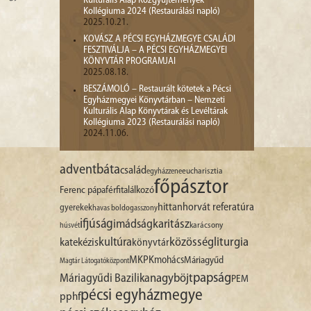
Kulturális Alap Közgyűjtemények
Kollégiuma 2024 (Restaurálási napló)
2025.10.21.
KOVÁSZ A PÉCSI EGYHÁZMEGYE CSALÁDI
FESZTIVÁLJA – A PÉCSI EGYHÁZMEGYEI
KÖNYVTÁR PROGRAMJAI
2025.08.18.
BESZÁMOLÓ – Restaurált kötetek a Pécsi
Egyházmegyei Könyvtárban – Nemzeti
Kulturális Alap Könyvtárak és Levéltárak
Kollégiuma 2023 (Restaurálási napló)
2024.11.06.
advent
báta
család
egyházzene
eucharisztia
főpásztor
Ferenc pápa
férfitalálkozó
hittan
horvát referatúra
gyerekek
havas boldogasszony
ifjúság
imádság
karitász
karácsony
húsvét
liturgia
kultúra
közösség
katekézis
könyvtár
MKPK
mohács
Máriagyűd
Magtár Látogatóközpont
papság
nagyböjt
Máriagyűdi Bazilika
PEM
pécsi egyházmegye
pphf