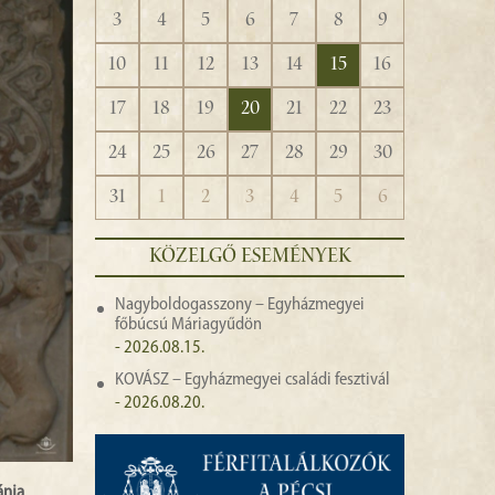
3
4
5
6
7
8
9
10
11
12
13
14
15
16
17
18
19
20
21
22
23
24
25
26
27
28
29
30
31
1
2
3
4
5
6
KÖZELGŐ ESEMÉNYEK
Nagyboldogasszony – Egyházmegyei
főbúcsú Máriagyűdön
- 2026.08.15.
KOVÁSZ – Egyházmegyei családi fesztivál
- 2026.08.20.
ánja