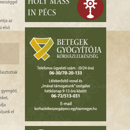
lmességgel
ntja az
z első
álasztottak
 Ő gyengéd,
nket,
ndja
uljunk el