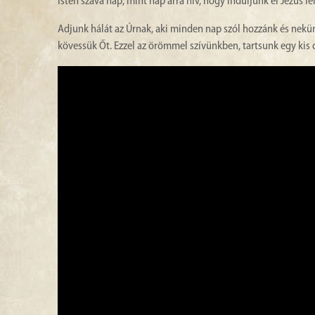
Isten szava nap, mint nap arra hív, hogy induljunk el Jézus fe
Adjunk hálát az Úrnak, aki minden nap szól hozzánk és nekün
kövessük Őt. Ezzel az örömmel szívünkben, tartsunk egy kis