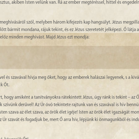
ztus, akiben Isten velünk van. Rá az ember megtéréssel, hittel és engede
 meghívásáról szól, melyben három kifejezés kap hangsúlyt. Jézus megpilla
őtt bármit mondana, rájuk tekint, és ez Jézus szeretetét jelképezi. Ő látja a
egelőz minden meghívást. Majd Jézus ezt mondja:
vel és szavával hívja meg őket, hogy az emberek halászai legyenek, s a kiv
k Őt.
t, hogy amiként a tanítványokra rátekintett Jézus, úgy ránk is tekint – az
ik szívünk derűvel! Az Úr óvó tekintete rajtunk van és szavával is hív bennü
ten szava az élet szava, az örök élet igéje! Isten az örök élet igazságát mo
z Úr szavát és fogadjuk be, mert Ő arra hív, lépjünk ki önmagunkból és ind