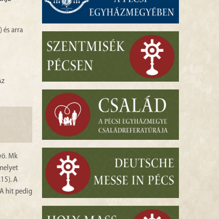
 és arra
Az
(vö. Mk
amelyet
,15). A
A hit pedig