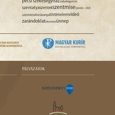
pécsi székesegyház
szabadegyetem
szentmise
szentatya
szentek
Szentév - 2025
videó
történelem
szűzanya
szerzetesek
zarándoklat
ünnep
ökumené
PÁLYÁZATOK