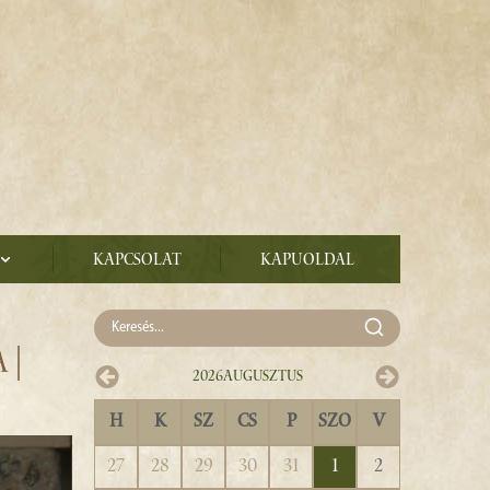
Kapcsolat
Kapuoldal
 |
2026
Augusztus
H
K
SZ
CS
P
SZO
V
27
28
29
30
31
1
2