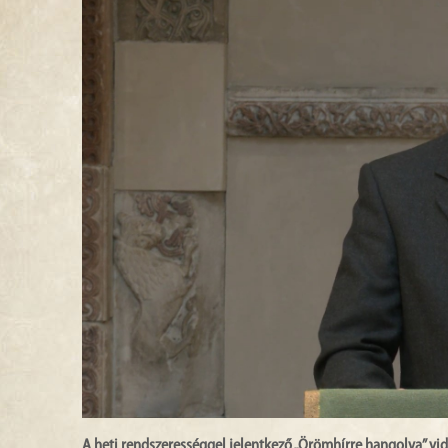
A heti rendszerességgel jelentkező „Örömhírre hangolva” vi