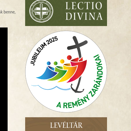
nk benne,
LEVÉLTÁR