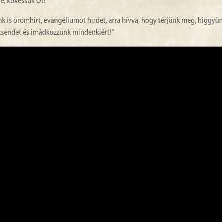
lé, kövessük Őt!
k is örömhírt, evangéliumot hirdet, arra hívva, hogy térjünk meg, higgyü
 csendet és imádkozzunk mindenkiért!”