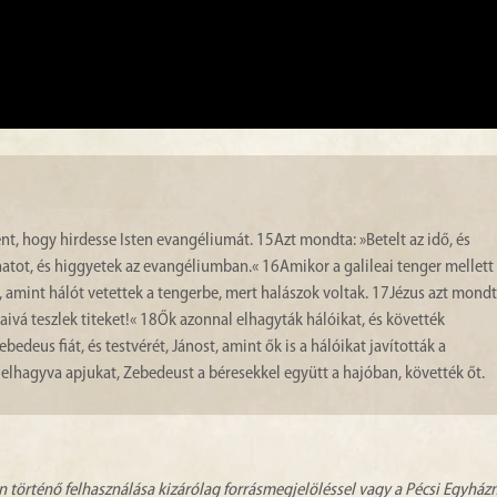
ent, hogy hirdesse Isten evangéliumát.
15
Azt mondta: »Betelt az idő, és
ánatot, és higgyetek az evangéliumban.«
16
Amikor a galileai tenger mellett
 amint hálót vetettek a tengerbe, mert halászok voltak.
17
Jézus azt mond
ivá teszlek titeket!«
18
Ők azonnal elhagyták hálóikat, és követték
deus fiát, és testvérét, Jánost, amint ők is a hálóikat javították a
 elhagyva apjukat, Zebedeust a béresekkel együtt a hajóban, követték őt.
n történő felhasználása kizárólag forrásmegjelöléssel vagy a Pécsi Egyhá