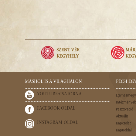
MÁSHOL IS A VILÁGHÁLÓN
PÉCSI E
YOUTUBE-CSATORNA
Egyházmegy
Intézmények,
FACEBOOK-OLDAL
Pasztoráció
Aktuális
INSTAGRAM-OLDAL
Kapcsolat
Kapuoldal