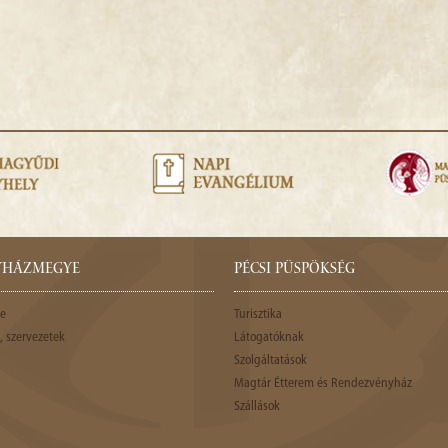
GYHÁZMEGYE
PÉCSI PÜSPÖKSÉG
e
Turisztika
 szervezetek
Látogatóknak
Szolgáltatások
Magtár Étterem és Rendezvényház
Szállások