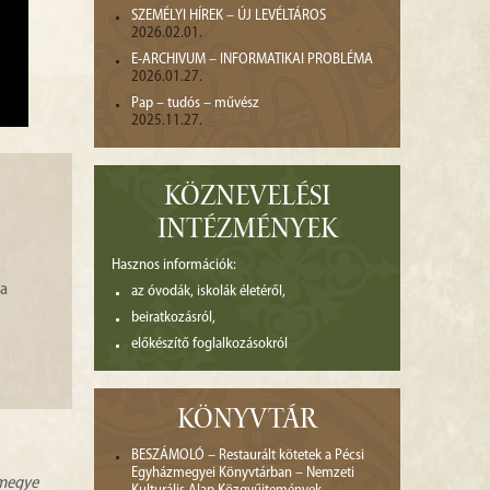
SZEMÉLYI HÍREK – ÚJ LEVÉLTÁROS
2026.02.01.
E-ARCHIVUM – INFORMATIKAI PROBLÉMA
2026.01.27.
Pap – tudós – művész
2025.11.27.
KÖZNEVELÉSI
INTÉZMÉNYEK
Hasznos információk:
ta
az óvodák, iskolák életéről,
beiratkozásról,
előkészítő foglalkozásokról
KÖNYVTÁR
BESZÁMOLÓ – Restaurált kötetek a Pécsi
Egyházmegyei Könyvtárban – Nemzeti
zmegye