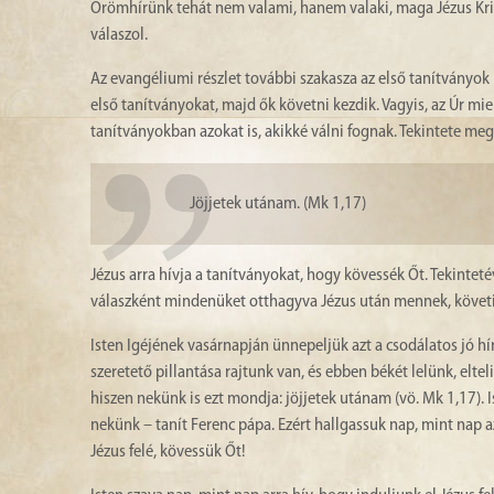
Örömhírünk tehát nem valami, hanem valaki, maga Jézus Kris
válaszol.
Az evangéliumi részlet további szakasza az első tanítványok
első tanítványokat, majd ők követni kezdik. Vagyis, az Úr miel
tanítványokban azokat is, akikké válni fognak. Tekintete m
Jöjjetek utánam. (Mk 1,17)
Jézus arra hívja a tanítványokat, hogy kövessék Őt. Tekinteté
válaszként mindenüket otthagyva Jézus után mennek, követi
Isten Igéjének vasárnapján ünnepeljük azt a csodálatos jó hír
szeretető pillantása rajtunk van, és ebben békét lelünk, eltel
hiszen nekünk is ezt mondja: jöjjetek utánam (vö. Mk 1,17). Is
nekünk – tanít Ferenc pápa. Ezért hallgassuk nap, mint nap a
Jézus felé, kövessük Őt!