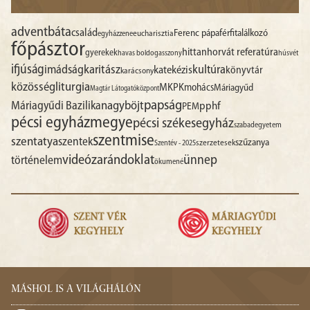
advent
báta
család
Ferenc pápa
férfitalálkozó
egyházzene
eucharisztia
főpásztor
hittan
horvát referatúra
gyerekek
havas boldogasszony
húsvét
ifjúság
imádság
karitász
kultúra
katekézis
könyvtár
karácsony
liturgia
közösség
MKPK
mohács
Máriagyűd
Magtár Látogatóközpont
papság
nagyböjt
Máriagyűdi Bazilika
pphf
PEM
pécsi egyházmegye
pécsi székesegyház
szabadegyetem
szentmise
szentatya
szentek
szűzanya
szerzetesek
Szentév - 2025
videó
zarándoklat
ünnep
történelem
ökumené
MÁSHOL IS A VILÁGHÁLÓN