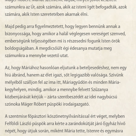
számunkra az Úr, azok számára, akik az isteni Igét befogadták, azok
számára, akik Isten szeretetében akarnak élni.
Majd pedig arra figyelmeztetett, hogy legyen bennünk annak a
bizonyossága, hogy amikor a halál véglegesen vereséget szenved,
emberségünk teljességében mi is részesedni fogunk Isten örök
boldogságában. A megdicsőült égi édesanya mutatja meg
számunkra a mennybe vezető utat.
Az, hogy Máriához hasonlóan eljutunk a beteljesedéshez, nem egy
hiú ábránd, hanem az élet igazi, sőt legigazibb valósága. Szívünk
mélyéből szálljon fel az ima itt, Máriagyűdön és minden Mária-
kegyhelyen, mindig, amikor a mennybe felvett Szűzanya
közbenjárását kérjük – zárta szentbeszédét az idei nagybúcsú
szónoka Máger Róbert püspöki irodaigazgató.
A szentmise főpásztori köszönetnyilvánítással ért véget, melyben
Felföldi László püspök arra kérte a zarándokútját járó Egyház hívő
népét, hogy útjuk során, miként Mária tette, Istenre és egymásra