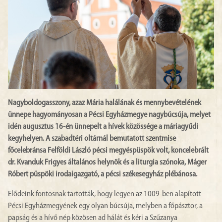
Nagyboldogasszony, azaz Mária halálának és mennybevételének
ünnepe hagyományosan a Pécsi Egyházmegye nagybúcsúja, melyet
idén augusztus 16-én ünnepelt a hívek közössége a máriagyűdi
kegyhelyen.
A szabadtéri oltárnál bemutatott szentmise
főcelebránsa Felföldi László pécsi megyéspüspök volt, koncelebrált
dr. Kvanduk Frigyes általános helynök és a liturgia szónoka, Máger
Róbert püspöki irodaigazgató, a pécsi székesegyház plébánosa.
Elődeink fontosnak tartották, hogy legyen az 1009-ben alapított
Pécsi Egyházmegyének egy olyan búcsúja, melyben a főpásztor, a
papság és a hívő nép közösen ad hálát és kéri a Szűzanya