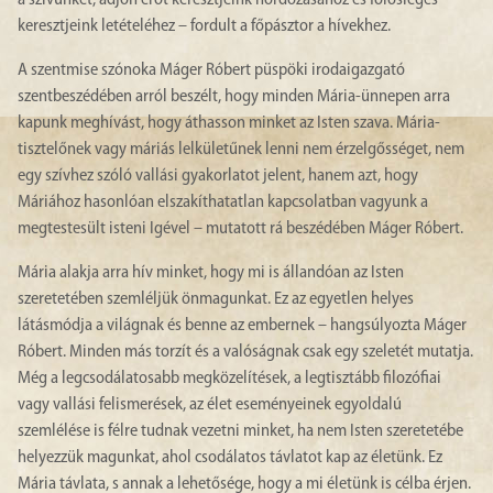
keresztjeink letételéhez – fordult a főpásztor a hívekhez.
A szentmise szónoka Máger Róbert püspöki irodaigazgató
szentbeszédében arról beszélt, hogy minden Mária-ünnepen arra
kapunk meghívást, hogy áthasson minket az Isten szava. Mária-
tisztelőnek vagy máriás lelkületűnek lenni nem érzelgősséget, nem
egy szívhez szóló vallási gyakorlatot jelent, hanem azt, hogy
Máriához hasonlóan elszakíthatatlan kapcsolatban vagyunk a
megtestesült isteni Igével – mutatott rá beszédében Máger Róbert.
Mária alakja arra hív minket, hogy mi is állandóan az Isten
szeretetében szemléljük önmagunkat. Ez az egyetlen helyes
látásmódja a világnak és benne az embernek – hangsúlyozta Máger
Róbert. Minden más torzít és a valóságnak csak egy szeletét mutatja.
Még a legcsodálatosabb megközelítések, a legtisztább filozófiai
vagy vallási felismerések, az élet eseményeinek egyoldalú
szemlélése is félre tudnak vezetni minket, ha nem Isten szeretetébe
helyezzük magunkat, ahol csodálatos távlatot kap az életünk. Ez
Mária távlata, s annak a lehetősége, hogy a mi életünk is célba érjen.