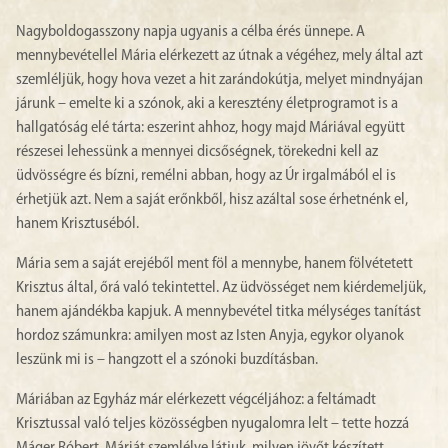
Nagyboldogasszony napja ugyanis a célba érés ünnepe. A
mennybevétellel Mária elérkezett az útnak a végéhez, mely által azt
szemléljük, hogy hova vezet a hit zarándokútja, melyet mindnyájan
járunk – emelte ki a szónok, aki a keresztény életprogramot is a
hallgatóság elé tárta: eszerint ahhoz, hogy majd Máriával együtt
részesei lehessünk a mennyei dicsőségnek, törekedni kell az
üdvösségre és bízni, remélni abban, hogy az Úr irgalmából el is
érhetjük azt. Nem a saját erőnkből, hisz azáltal sose érhetnénk el,
hanem Krisztuséból.
Mária sem a saját erejéből ment föl a mennybe, hanem fölvétetett
Krisztus által, őrá való tekintettel. Az üdvösséget nem kiérdemeljük,
hanem ajándékba kapjuk. A mennybevétel titka mélységes tanítást
hordoz számunkra: amilyen most az Isten Anyja, egykor olyanok
leszünk mi is – hangzott el a szónoki buzdításban.
Máriában az Egyház már elérkezett végcéljához: a feltámadt
Krisztussal való teljes közösségben nyugalomra lelt – tette hozzá
Máger Róbert. Máriát szemlélve látjuk, milyen jövőt készített