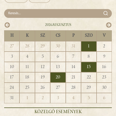
2026
Augusztus
H
K
SZ
CS
P
SZO
V
27
28
29
30
31
1
2
3
4
5
6
7
8
9
10
11
12
13
14
15
16
17
18
19
20
21
22
23
24
25
26
27
28
29
30
31
1
2
3
4
5
6
KÖZELGŐ ESEMÉNYEK