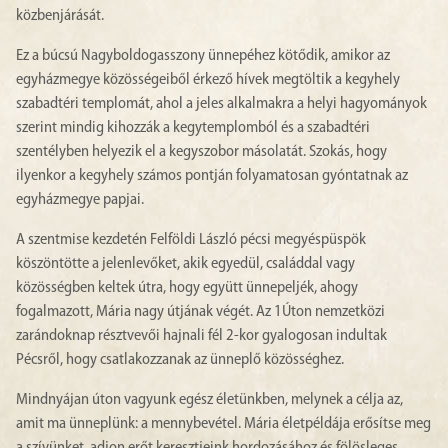
közbenjárását.
Ez a búcsú Nagyboldogasszony ünnepéhez kötődik, amikor az
egyházmegye közösségeiből érkező hívek megtöltik a kegyhely
szabadtéri templomát, ahol a jeles alkalmakra a helyi hagyományok
szerint mindig kihozzák a kegytemplomból és a szabadtéri
szentélyben helyezik el a kegyszobor másolatát. Szokás, hogy
ilyenkor a kegyhely számos pontján folyamatosan gyóntatnak az
egyházmegye papjai.
A szentmise kezdetén Felföldi László pécsi megyéspüspök
köszöntötte a jelenlevőket, akik egyedül, családdal vagy
közösségben keltek útra, hogy együtt ünnepeljék, ahogy
fogalmazott, Mária nagy útjának végét. Az 1Úton nemzetközi
zarándoknap résztvevői hajnali fél 2-kor gyalogosan indultak
Pécsről, hogy csatlakozzanak az ünneplő közösséghez.
Mindnyájan úton vagyunk egész életünkben, melynek a célja az,
amit ma ünneplünk: a mennybevétel. Mária életpéldája erősítse meg
a szívünket, adjon erőt keresztjeink hordozásához és fölösleges