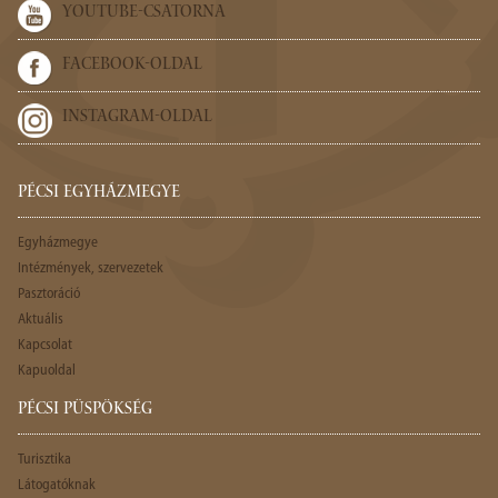
YOUTUBE-CSATORNA
FACEBOOK-OLDAL
INSTAGRAM-OLDAL
PÉCSI EGYHÁZMEGYE
Egyházmegye
Intézmények, szervezetek
Pasztoráció
Aktuális
Kapcsolat
Kapuoldal
PÉCSI PÜSPÖKSÉG
Turisztika
Látogatóknak