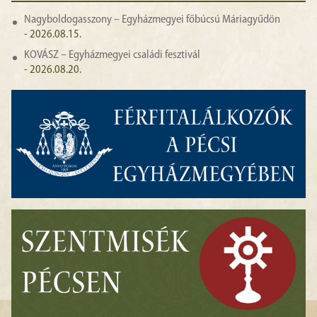
Nagyboldogasszony – Egyházmegyei főbúcsú Máriagyűdön
- 2026.08.15.
KOVÁSZ – Egyházmegyei családi fesztivál
- 2026.08.20.