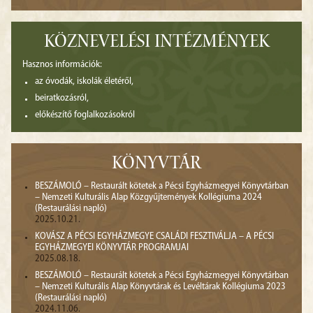
KÖZNEVELÉSI INTÉZMÉNYEK
Hasznos információk:
az óvodák, iskolák életéről,
beiratkozásról,
előkészítő foglalkozásokról
KÖNYVTÁR
BESZÁMOLÓ – Restaurált kötetek a Pécsi Egyházmegyei Könyvtárban
– Nemzeti Kulturális Alap Közgyűjtemények Kollégiuma 2024
(Restaurálási napló)
2025.10.21.
KOVÁSZ A PÉCSI EGYHÁZMEGYE CSALÁDI FESZTIVÁLJA – A PÉCSI
EGYHÁZMEGYEI KÖNYVTÁR PROGRAMJAI
2025.08.18.
BESZÁMOLÓ – Restaurált kötetek a Pécsi Egyházmegyei Könyvtárban
– Nemzeti Kulturális Alap Könyvtárak és Levéltárak Kollégiuma 2023
(Restaurálási napló)
2024.11.06.