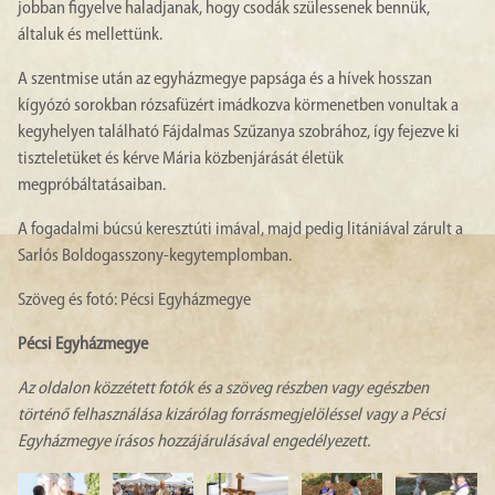
jobban figyelve haladjanak, hogy csodák szülessenek bennük,
általuk és mellettünk.
A szentmise után az egyházmegye papsága és a hívek hosszan
kígyózó sorokban rózsafüzért imádkozva körmenetben vonultak a
kegyhelyen található Fájdalmas Szűzanya szobrához, így fejezve ki
tiszteletüket és kérve Mária közbenjárását életük
megpróbáltatásaiban.
A fogadalmi búcsú keresztúti imával, majd pedig litániával zárult a
Sarlós Boldogasszony-kegytemplomban.
Szöveg és fotó: Pécsi Egyházmegye
Pécsi Egyházmegye
Az oldalon közzétett fotók és a szöveg részben vagy egészben
történő felhasználása kizárólag forrásmegjelöléssel vagy a Pécsi
Egyházmegye írásos hozzájárulásával engedélyezett.