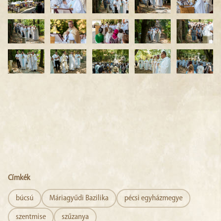
Címkék
búcsú
Máriagyűdi Bazilika
pécsi egyházmegye
szentmise
szűzanya