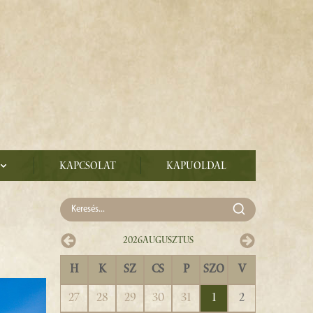
Kapcsolat
Kapuoldal
2026
Augusztus
H
K
SZ
CS
P
SZO
V
27
28
29
30
31
1
2