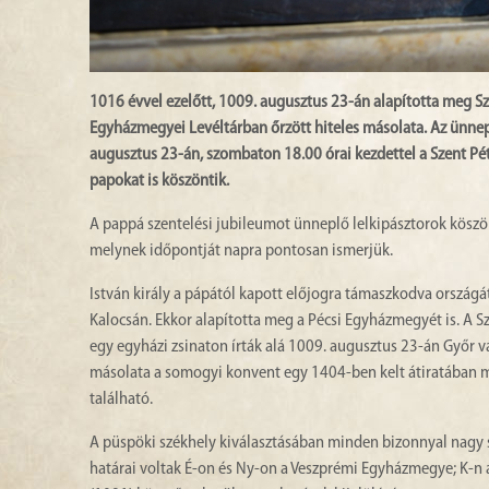
1016 évvel ezelőtt, 1009. augusztus 23-án alapította meg Sze
Egyházmegyei Levéltárban őrzött hiteles másolata.
Az ünnepi
augusztus 23-án, szombaton 18.00 órai kezdettel a Szent Pét
papokat is köszöntik.
A pappá szentelési jubileumot ünneplő lelkipásztorok kös
melynek időpontját napra pontosan ismerjük.
István király a pápától kapott előjogra támaszkodva országát
Kalocsán. Ekkor alapította meg a Pécsi Egyházmegyét is. A 
egy egyházi zsinaton írták alá 1009. augusztus 23-án Győr v
másolata a somogyi konvent egy 1404-ben kelt átiratában 
található.
A püspöki székhely kiválasztásában minden bizonnyal nagy sz
határai voltak É-on és Ny-on a Veszprémi Egyházmegye; K-n a