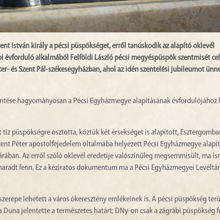
nt István király a pécsi püspökséget, erről tanúskodik az alapító oklevél
 évforduló alkalmából Felföldi László pécsi megyéspüspök szentmisét cel
er- és Szent Pál-székesegyházban, ahol az idén szentelési jubileumot ünn
zöntése hagyományosan a Pécsi Egyházmegye alapításának évfordulójához 
 tíz püspökségre osztotta, köztük két érsekséget is alapított, Esztergomba
Szent Péter apostolfejedelem oltalmába helyezett Pécsi Egyházmegye alapít
árában. Az erről szóló oklevél eredetije valószínűleg megsemmisült, ma is
maradt fenn. Ez a kéziratos dokumentum ma a Pécsi Egyházmegyei Levéltá
erepe lehetett a város ókeresztény emlékeinek is. A pécsi püspökség terü
 Duna jelentette a természetes határt; DNy-on csak a zágrábi püspökség fe