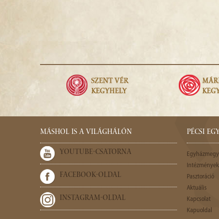
MÁSHOL IS A VILÁGHÁLÓN
PÉCSI E
YOUTUBE-CSATORNA
Egyházmegy
Intézmények,
FACEBOOK-OLDAL
Pasztoráció
Aktuális
INSTAGRAM-OLDAL
Kapcsolat
Kapuoldal