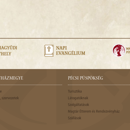
GYHÁZMEGYE
PÉCSI PÜSPÖKSÉG
e
Turisztika
 szervezetek
Látogatóknak
Szolgáltatások
Magtár Étterem és Rendezvényház
Szállások