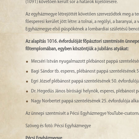
(1091) követően került sor a határok kijelölésére.
Az egyházmegye létrejöttét követően szerveződtek meg a ter
főesperesi kerület jött létre: a tolnai, a regölyi, a baranyai, 
Egyházmegye első püspökének a lombardiai születésű bencés
Az alapítás 1016. évfordulóját főpásztori szentmisén ünnep
főtemplomában, egyben köszöntjük a jubiláns atyákat:
Mecséri István nyugalmazott plébánost pappá szentelésé
Bagi Sándor tb. esperes, plébánost pappá szentelésének 5
Egri József plébánost pappá szentelésének 50. évfordulój
Dr. Hegedüs János bírósági helynök, esperes, plébánost p
Nagy Norbertet pappá szentelésének 25. évfordulója alk
Az ünnepi szentmisét a Pécsi Egyházmegye YouTube-csatorná
Szöveg és fotó: Pécsi Egyházmegye
Pécsi Egyházmegye