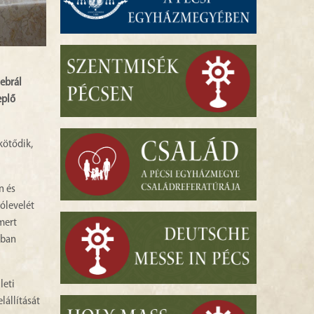
ebrál
eplő
kötődik,
n és
ólevelét
mert
rban
leti
lállítását