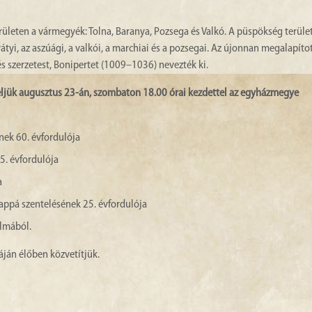
ületen a vármegyék: Tolna, Baranya, Pozsega és Valkó. A püspökség terüle
a vátyi, az aszúági, a valkói, a marchiai és a pozsegai. Az újonnan megalapíto
 szerzetest, Bonipertet (1009–1036) nevezték ki.
eljük augusztus 23-án, szombaton 18.00 órai kezdettel az egyházmegye
nek 60. évfordulója
5. évfordulója
a
appá szentelésének 25. évfordulója
almából.
ján élőben közvetítjük.