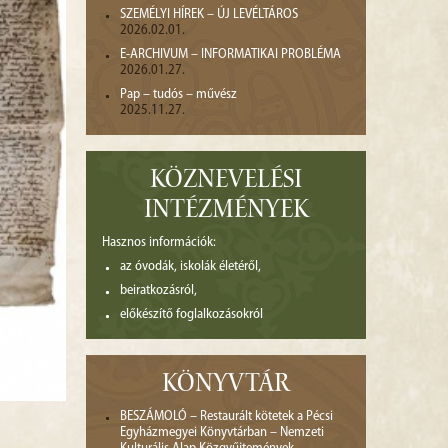
SZEMÉLYI HÍREK – ÚJ LEVÉLTÁROS
2026.02.01.
E-ARCHIVUM – INFORMATIKAI PROBLÉMA
2026.01.27.
Pap – tudós – művész
2025.11.27.
KÖZNEVELÉSI
INTÉZMÉNYEK
Hasznos információk:
az óvodák, iskolák életéről,
beiratkozásról,
előkészítő foglalkozásokról
KÖNYVTÁR
BESZÁMOLÓ – Restaurált kötetek a Pécsi
Egyházmegyei Könyvtárban – Nemzeti