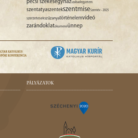
pécsi székesegyház
szabadegyetem
szentmise
szentatya
szentek
Szentév - 2025
videó
történelem
szűzanya
szerzetesek
zarándoklat
ünnep
ökumené
PÁLYÁZATOK