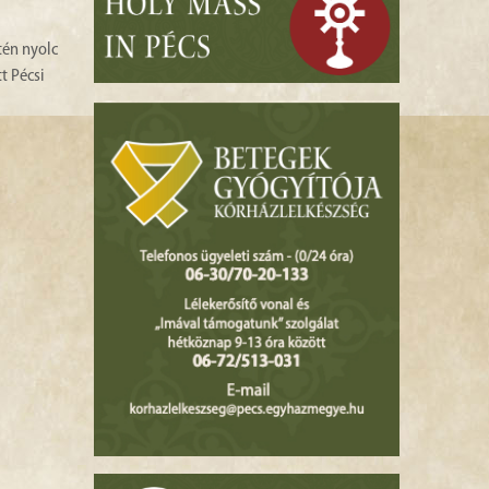
tén nyolc
tt Pécsi