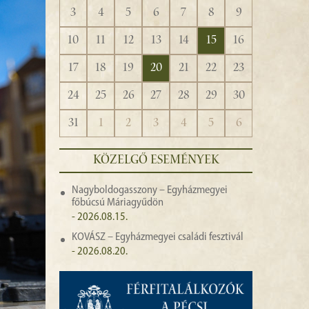
3
4
5
6
7
8
9
10
11
12
13
14
15
16
17
18
19
20
21
22
23
24
25
26
27
28
29
30
31
1
2
3
4
5
6
KÖZELGŐ ESEMÉNYEK
Nagyboldogasszony – Egyházmegyei
főbúcsú Máriagyűdön
- 2026.08.15.
KOVÁSZ – Egyházmegyei családi fesztivál
- 2026.08.20.