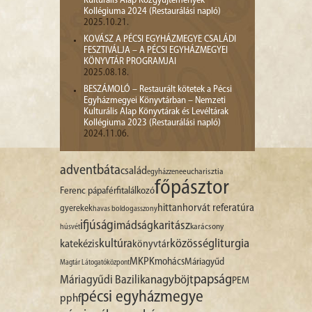
Kulturális Alap Közgyűjtemények
Kollégiuma 2024 (Restaurálási napló)
2025.10.21.
KOVÁSZ A PÉCSI EGYHÁZMEGYE CSALÁDI
FESZTIVÁLJA – A PÉCSI EGYHÁZMEGYEI
KÖNYVTÁR PROGRAMJAI
2025.08.18.
BESZÁMOLÓ – Restaurált kötetek a Pécsi
Egyházmegyei Könyvtárban – Nemzeti
Kulturális Alap Könyvtárak és Levéltárak
Kollégiuma 2023 (Restaurálási napló)
2024.11.06.
advent
báta
család
egyházzene
eucharisztia
főpásztor
Ferenc pápa
férfitalálkozó
hittan
horvát referatúra
gyerekek
havas boldogasszony
ifjúság
imádság
karitász
karácsony
húsvét
liturgia
kultúra
közösség
katekézis
könyvtár
MKPK
mohács
Máriagyűd
Magtár Látogatóközpont
papság
nagyböjt
Máriagyűdi Bazilika
PEM
pécsi egyházmegye
pphf