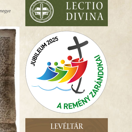
zmegye
LEVÉLTÁR