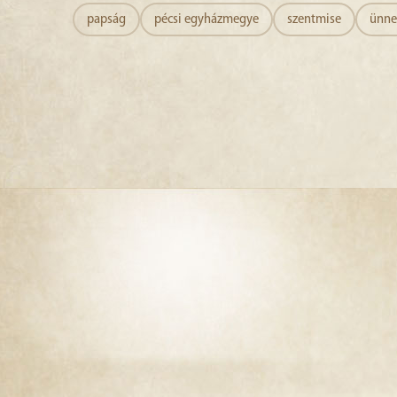
papság
pécsi egyházmegye
szentmise
ünn