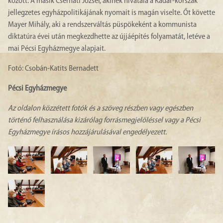
között. A másik Cserháti József, akinek hivatala a Kádár-korszak
jellegzetes egyházpolitikájának nyomait is magán viselte. Őt követte
Mayer Mihály, aki a rendszerváltás püspökeként a kommunista
diktatúra évei után megkezdhette az újjáépítés folyamatát, letéve a
mai Pécsi Egyházmegye alapjait.
Fotó: Csobán-Katits Bernadett
Pécsi Egyházmegye
Az oldalon közzétett fotók és a szöveg részben vagy egészben
történő felhasználása kizárólag forrásmegjelöléssel vagy a Pécsi
Egyházmegye írásos hozzájárulásával engedélyezett.