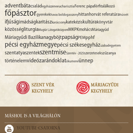
advent
báta
család
Ferenc pápa
férfitalálkozó
egyházzene
eucharisztia
főpásztor
hittan
horvát referatúra
gyerekek
havas boldogasszony
húsvét
ifjúság
imádság
karitász
kultúra
katekézis
könyvtár
karácsony
liturgia
közösség
MKPK
mohács
Máriagyűd
Magtár Látogatóközpont
papság
nagyböjt
Máriagyűdi Bazilika
pphf
PEM
pécsi egyházmegye
pécsi székesegyház
szabadegyetem
szentmise
szentatya
szentek
szűzanya
szerzetesek
Szentév - 2025
videó
zarándoklat
ünnep
történelem
ökumené
MÁSHOL IS A VILÁGHÁLÓN
YOUTUBE-CSATORNA