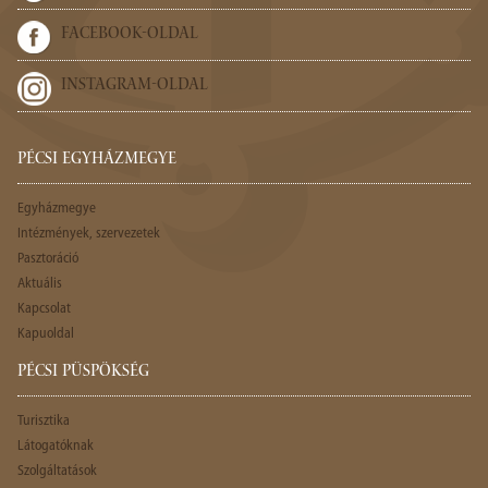
FACEBOOK-OLDAL
INSTAGRAM-OLDAL
PÉCSI EGYHÁZMEGYE
Egyházmegye
Intézmények, szervezetek
Pasztoráció
Aktuális
Kapcsolat
Kapuoldal
PÉCSI PÜSPÖKSÉG
Turisztika
Látogatóknak
Szolgáltatások