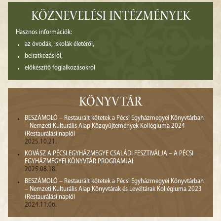
KÖZNEVELÉSI INTÉZMÉNYEK
Hasznos információk:
az óvodák, iskolák életéről,
beiratkozásról,
előkészítő foglalkozásokról
KÖNYVTÁR
BESZÁMOLÓ – Restaurált kötetek a Pécsi Egyházmegyei Könyvtárban
– Nemzeti Kulturális Alap Közgyűjtemények Kollégiuma 2024
(Restaurálási napló)
2025.10.21.
KOVÁSZ A PÉCSI EGYHÁZMEGYE CSALÁDI FESZTIVÁLJA – A PÉCSI
EGYHÁZMEGYEI KÖNYVTÁR PROGRAMJAI
2025.08.18.
BESZÁMOLÓ – Restaurált kötetek a Pécsi Egyházmegyei Könyvtárban
– Nemzeti Kulturális Alap Könyvtárak és Levéltárak Kollégiuma 2023
(Restaurálási napló)
2024.11.06.