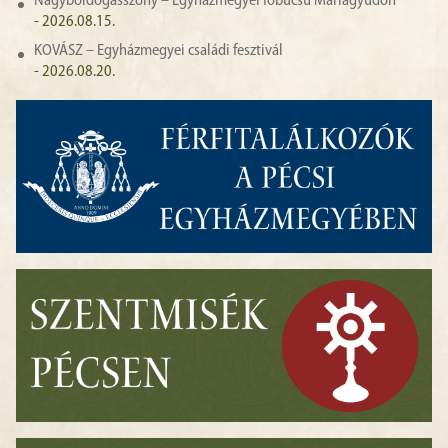
Nagyboldogasszony – Egyházmegyei főbúcsú Máriagyűdön
- 2026.08.15.
KOVÁSZ – Egyházmegyei családi fesztivál
- 2026.08.20.