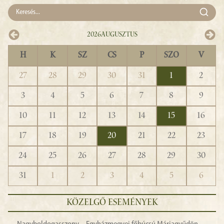
2026
Augusztus
H
K
SZ
CS
P
SZO
V
27
28
29
30
31
1
2
3
4
5
6
7
8
9
10
11
12
13
14
15
16
17
18
19
20
21
22
23
24
25
26
27
28
29
30
31
1
2
3
4
5
6
KÖZELGŐ ESEMÉNYEK