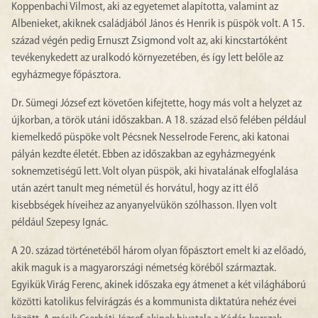
Koppenbachi Vilmost, aki az egyetemet alapította, valamint az
Albenieket, akiknek családjából János és Henrik is püspök volt. A 15.
század végén pedig Ernuszt Zsigmond volt az, aki kincstartóként
tevékenykedett az uralkodó környezetében, és így lett belőle az
egyházmegye főpásztora.
Dr. Sümegi József ezt követően kifejtette, hogy más volt a helyzet az
újkorban, a török utáni időszakban. A 18. század első felében például
kiemelkedő püspöke volt Pécsnek Nesselrode Ferenc, aki katonai
pályán kezdte életét. Ebben az időszakban az egyházmegyénk
soknemzetiségű lett. Volt olyan püspök, aki hivatalának elfoglalása
után azért tanult meg németül és horvátul, hogy az itt élő
kisebbségek híveihez az anyanyelvükön szólhasson. Ilyen volt
például Szepesy Ignác.
A 20. század történetéből három olyan főpásztort emelt ki az előadó,
akik maguk is a magyarországi németség köréből származtak.
Egyikük Virág Ferenc, akinek időszaka egy átmenet a két világháború
közötti katolikus felvirágzás és a kommunista diktatúra nehéz évei