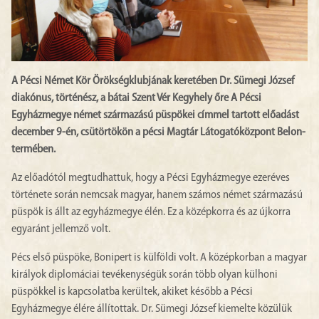
A Pécsi Német Kör Örökségklubjának keretében Dr. Sümegi József
diakónus, történész, a bátai Szent Vér Kegyhely őre A Pécsi
Egyházmegye német származású püspökei címmel tartott előadást
december 9-én, csütörtökön a pécsi Magtár Látogatóközpont Belon-
termében.
Az előadótól megtudhattuk, hogy a Pécsi Egyházmegye ezeréves
története során nemcsak magyar, hanem számos német származású
püspök is állt az egyházmegye élén. Ez a középkorra és az újkorra
egyaránt jellemző volt.
Pécs első püspöke, Bonipert is külföldi volt. A középkorban a magyar
királyok diplomáciai tevékenységük során több olyan külhoni
püspökkel is kapcsolatba kerültek, akiket később a Pécsi
Egyházmegye élére állítottak. Dr. Sümegi József kiemelte közülük