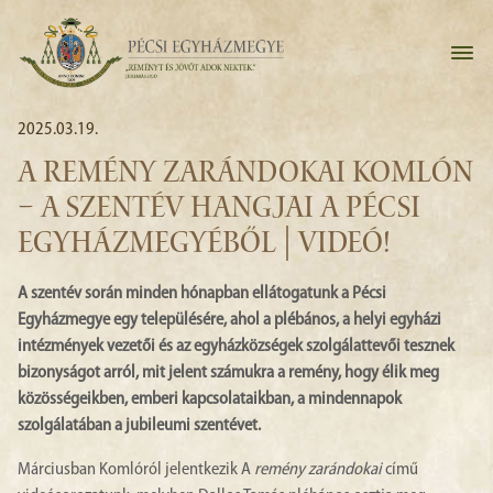
2025.03.19.
A REMÉNY ZARÁNDOKAI KOMLÓN
– A SZENTÉV HANGJAI A PÉCSI
EGYHÁZMEGYÉBŐL | VIDEÓ!
A szentév során minden hónapban ellátogatunk a Pécsi
Egyházmegye egy településére, ahol a plébános, a helyi egyházi
intézmények vezetői és az egyházközségek szolgálattevői tesznek
bizonyságot arról, mit jelent számukra a remény, hogy élik meg
közösségeikben, emberi kapcsolataikban, a mindennapok
szolgálatában a jubileumi szentévet.
Márciusban Komlóról jelentkezik A
remény zarándokai
című