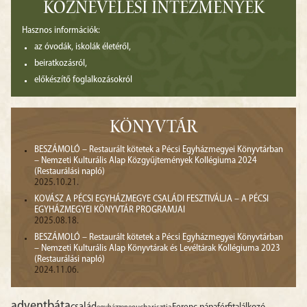
KÖZNEVELÉSI INTÉZMÉNYEK
Hasznos információk:
az óvodák, iskolák életéről,
beiratkozásról,
előkészítő foglalkozásokról
KÖNYVTÁR
BESZÁMOLÓ – Restaurált kötetek a Pécsi Egyházmegyei Könyvtárban
– Nemzeti Kulturális Alap Közgyűjtemények Kollégiuma 2024
(Restaurálási napló)
2025.10.21.
KOVÁSZ A PÉCSI EGYHÁZMEGYE CSALÁDI FESZTIVÁLJA – A PÉCSI
EGYHÁZMEGYEI KÖNYVTÁR PROGRAMJAI
2025.08.18.
BESZÁMOLÓ – Restaurált kötetek a Pécsi Egyházmegyei Könyvtárban
– Nemzeti Kulturális Alap Könyvtárak és Levéltárak Kollégiuma 2023
(Restaurálási napló)
2024.11.06.
advent
báta