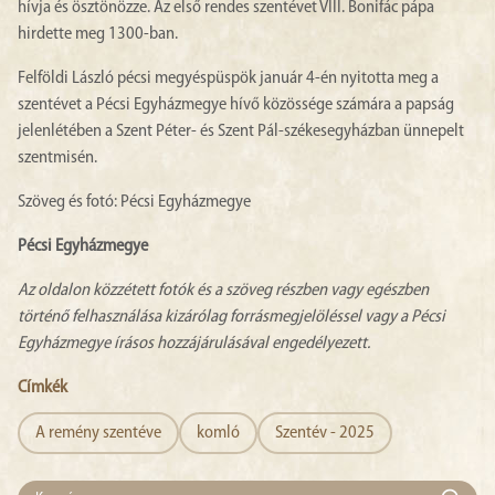
hívja és ösztönözze. Az első rendes szentévet VIII. Bonifác pápa
hirdette meg 1300-ban.
Felföldi László pécsi megyéspüspök január 4-én nyitotta meg a
szentévet a Pécsi Egyházmegye hívő közössége számára a papság
jelenlétében a Szent Péter- és Szent Pál-székesegyházban ünnepelt
szentmisén.
Szöveg és fotó: Pécsi Egyházmegye
Pécsi Egyházmegye
Az oldalon közzétett fotók és a szöveg részben vagy egészben
történő felhasználása kizárólag forrásmegjelöléssel vagy a Pécsi
Egyházmegye írásos hozzájárulásával engedélyezett.
Címkék
A remény szentéve
komló
Szentév - 2025