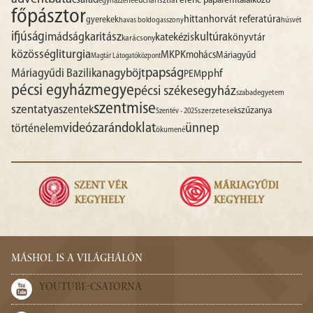
család
Ferenc pápa
férfitalálkozó
egyházzene
eucharisztia
főpásztor
hittan
horvát referatúra
gyerekek
havas boldogasszony
húsvét
ifjúság
imádság
karitász
kultúra
katekézis
könyvtár
karácsony
liturgia
közösség
MKPK
mohács
Máriagyűd
Magtár Látogatóközpont
papság
nagyböjt
Máriagyűdi Bazilika
pphf
PEM
pécsi egyházmegye
pécsi székesegyház
szabadegyetem
szentmise
szentatya
szentek
szűzanya
szerzetesek
Szentév - 2025
videó
zarándoklat
ünnep
történelem
ökumené
MÁSHOL IS A VILÁGHÁLÓN
YOUTUBE-CSATORNA