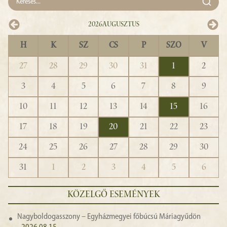
2026
Augusztus
H
K
SZ
CS
P
SZO
V
27
28
29
30
31
1
2
3
4
5
6
7
8
9
10
11
12
13
14
15
16
17
18
19
20
21
22
23
24
25
26
27
28
29
30
31
1
2
3
4
5
6
KÖZELGŐ ESEMÉNYEK
Nagyboldogasszony – Egyházmegyei főbúcsú Máriagyűdön