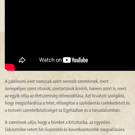
A jubileumi évet nemcsak azért nevezik szentévnek, mert
ünnepélyes szent rítusok, szertartások kísérik, hanem azért is, mert
az egyik célja az életszentség előmozdítása. Azt hivatott szolgálni,
hogy megszilárdítsa a hitet, elősegítse a szolidaritás cselekedeteit és
a testvéri szeretetközösséget az Egyházban és a társadalomban.
A szentévek célja, hogy a híveket a Krisztusba, az egyetlen
Üdvözítőbe vetett hit őszintébb és következetesebb megvallására