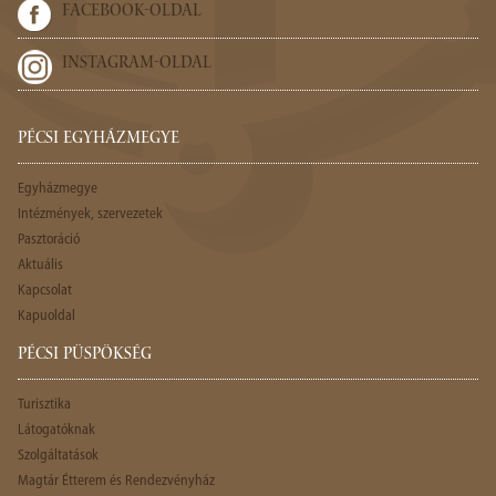
FACEBOOK-OLDAL
INSTAGRAM-OLDAL
PÉCSI EGYHÁZMEGYE
Egyházmegye
Intézmények, szervezetek
Pasztoráció
Aktuális
Kapcsolat
Kapuoldal
PÉCSI PÜSPÖKSÉG
Turisztika
Látogatóknak
Szolgáltatások
Magtár Étterem és Rendezvényház