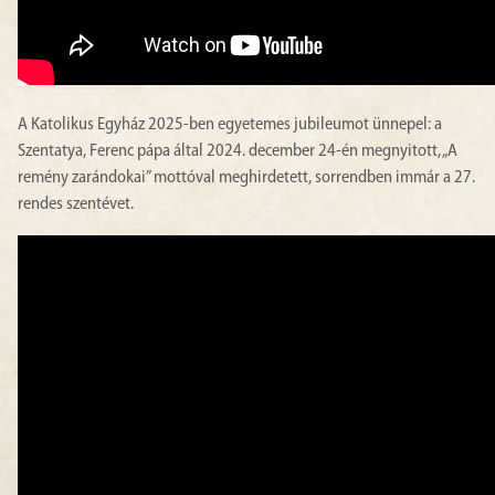
A Katolikus Egyház 2025-ben egyetemes jubileumot ünnepel: a
Szentatya, Ferenc pápa által 2024. december 24-én megnyitott, „A
remény zarándokai” mottóval meghirdetett, sorrendben immár a 27.
rendes szentévet.