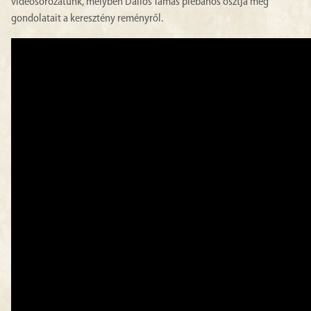
videósorozatunk,
melyben Dallos Tamás plébános osztja meg
gondolatait a keresztény reményről.