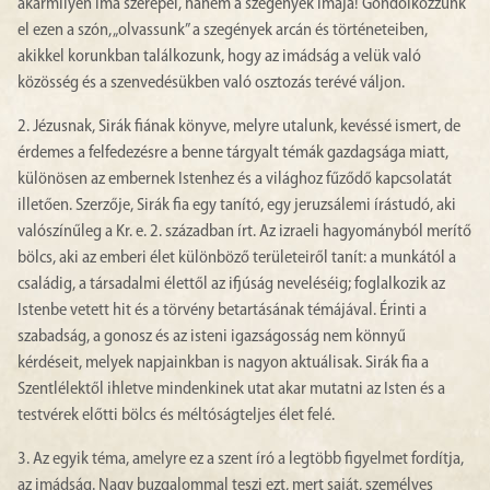
akármilyen ima szerepel, hanem a szegények imája! Gondolkozzunk
el ezen a szón, „olvassunk” a szegények arcán és történeteiben,
akikkel korunkban találkozunk, hogy az imádság a velük való
közösség és a szenvedésükben való osztozás terévé váljon.
2. Jézusnak, Sirák fiának könyve, melyre utalunk, kevéssé ismert, de
érdemes a felfedezésre a benne tárgyalt témák gazdagsága miatt,
különösen az embernek Istenhez és a világhoz fűződő kapcsolatát
illetően. Szerzője, Sirák fia egy tanító, egy jeruzsálemi írástudó, aki
valószínűleg a Kr. e. 2. században írt. Az izraeli hagyományból merítő
bölcs, aki az emberi élet különböző területeiről tanít: a munkától a
családig, a társadalmi élettől az ifjúság neveléséig; foglalkozik az
Istenbe vetett hit és a törvény betartásának témájával. Érinti a
szabadság, a gonosz és az isteni igazságosság nem könnyű
kérdéseit, melyek napjainkban is nagyon aktuálisak. Sirák fia a
Szentlélektől ihletve mindenkinek utat akar mutatni az Isten és a
testvérek előtti bölcs és méltóságteljes élet felé.
3. Az egyik téma, amelyre ez a szent író a legtöbb figyelmet fordítja,
az imádság. Nagy buzgalommal teszi ezt, mert saját, személyes