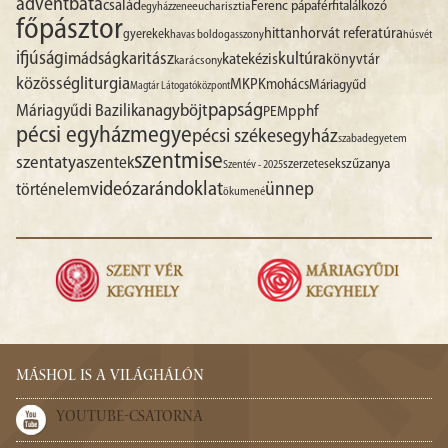
advent
báta
család
Ferenc pápa
férfitalálkozó
egyházzene
eucharisztia
főpásztor
hittan
horvát referatúra
gyerekek
havas boldogasszony
húsvét
ifjúság
imádság
karitász
kultúra
katekézis
könyvtár
karácsony
liturgia
közösség
MKPK
mohács
Máriagyűd
Magtár Látogatóközpont
papság
nagyböjt
Máriagyűdi Bazilika
pphf
PEM
pécsi egyházmegye
pécsi székesegyház
szabadegyetem
szentmise
szentatya
szentek
szűzanya
szerzetesek
Szentév - 2025
videó
zarándoklat
ünnep
történelem
ökumené
MÁSHOL IS A VILÁGHÁLÓN
YOUTUBE-CSATORNA