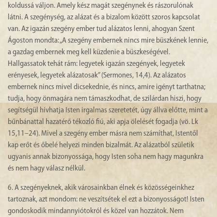
koldussá váljon. Amely kész magát szegénynek és rászorulónak
látni. A szegénység, az alázat és a bizalom között szoros kapcsolat
van. Az igazán szegény ember tud alázatos lenni, ahogyan Szent
Ágoston mondta: „A szegény embernek nincs mire büszkének lennie,
a gazdag embernek meg kell küzdenie a büszkeségével.
Hallgassatok tehát rám: legyetek igazán szegények, legyetek
erényesek, legyetek alázatosak” (Sermones, 14,4). Az alázatos
embernek nincs mivel dicsekednie, és nincs, amire igényt tarthatna;
tudja, hogy önmagára nem támaszkodhat, de szilárdan hiszi, hogy
segítségül hívhatja Isten irgalmas szeretetét, úgy állva előtte, mint a
bűnbánattal hazatérő tékozló fiú, aki apja ölelését fogadja (vö. Lk
15,11–24). Mivel a szegény ember másra nem számíthat, Istentől
kap erőt és őbelé helyezi minden bizalmát. Az alázatból születik
ugyanis annak bizonyossága, hogy Isten soha nem hagy magunkra
és nem hagy válasz nélkül.
6. A szegényeknek, akik városainkban élnek és közösségeinkhez
tartoznak, azt mondom: ne veszítsétek el ezt a bizonyosságot! Isten
gondoskodik mindannyiótokról és közel van hozzátok. Nem