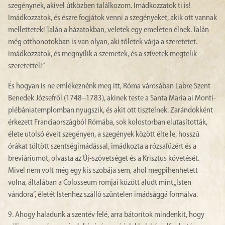
szegénynek, akivel útközben találkozom. Imádkozzatok ti is!
Imádkozzatok, és észre fogjátok venni a szegényeket, akik ott vannak
mellettetek! Talán a házatokban, veletek egy emeleten élnek. Talán
még otthonotokban is van olyan, aki tőletek várja a szeretetet.
Imádkozzatok, és megnyílik a szemetek, és a szívetek megtelik
szeretettel!”
És hogyan is ne emlékeznénk meg itt, Róma városában Labre Szent
Benedek Józsefről (1748–1783), akinek teste a Santa Maria ai Monti-
plébániatemplomban nyugszik, és akit ott tisztelnek. Zarándokként
érkezett Franciaországból Rómába, sok kolostorban elutasították,
élete utolsó éveit szegényen, a szegények között élte le, hosszú
órákat töltött szentségimádással, imádkozta a rózsafüzért és a
breviáriumot, olvasta az Új-szövetséget és a Krisztus követését.
Mivel nem volt még egy kis szobája sem, ahol megpihenhetett
volna, általában a Colosseum romjai között aludt mint „Isten
vándora”, életét Istenhez szálló szüntelen imádsággá formálva.
9. Ahogy haladunk a szentév felé, arra bátorítok mindenkit, hogy