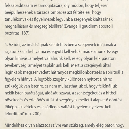
felszabadítására és támogatására, oly módon, hogy teljesen
beépülhessenek a társadalomba; ez azt feltételezi, hogy
tanulékonyak és figyelmesek legyünk a szegények kiáltásának
meghallására és megsegítésükre” (Evangelii gaudium apostoli
buzdítás, 187).
5. Az idei, az imádságnak szentelt évben a szegények imájának a
sajátunkká is kell válnia és együtt kell velük imádkoznunk. Ez egy
olyan kihívás, amelyet vállalnunk kell, és egy olyan lelkipásztori
tevékenység, amelyet táplálnunk kell. Mert „a szegények által
leginkább megszenvedett hátrányos megkülönböztetés a spirituális
figyelem hiánya. A legtöbb szegény különösen nyitott a hitre;
szükségük van Istenre, és nem mulaszthatjuk el, hogy felkínáljuk
nekik Isten barátságát, áldását, szavát, a szentségeket és a hitbeli
növekedés és érlelődés útját. A szegények melletti alapvető döntést
főképp a kivételes és elsődleges vallási figyelem nyelvére kell
lefordítani” (uo. 200).
Mindehhez olyan alázatos szívre van szükség, amely elég bátor, hogy