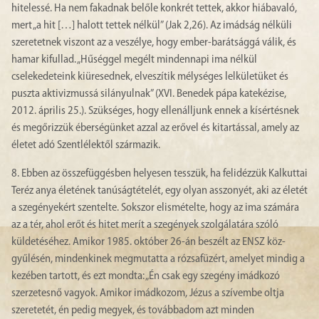
hitelessé. Ha nem fakadnak belőle konkrét tettek, akkor hiábavaló,
mert „a hit […] halott tettek nélkül” (Jak 2,26). Az imádság nélküli
szeretetnek viszont az a veszélye, hogy ember-barátsággá válik, és
hamar kifullad. „Hűséggel megélt mindennapi ima nélkül
cselekedeteink kiüresednek, elveszítik mélységes lelkületüket és
puszta aktivizmussá silányulnak” (XVI. Benedek pápa katekézise,
2012. április 25.). Szükséges, hogy ellenálljunk ennek a kísértésnek
és megőrizzük éberségünket azzal az erővel és kitartással, amely az
életet adó Szentlélektől származik.
8. Ebben az összefüggésben helyesen tesszük, ha felidézzük Kalkuttai
Teréz anya életének tanúságtételét, egy olyan asszonyét, aki az életét
a szegényekért szentelte. Sokszor elismételte, hogy az ima számára
az a tér, ahol erőt és hitet merít a szegények szolgálatára szóló
küldetéséhez. Amikor 1985. október 26-án beszélt az ENSZ köz-
gyűlésén, mindenkinek megmutatta a rózsafüzért, amelyet mindig a
kezében tartott, és ezt mondta: „Én csak egy szegény imádkozó
szerzetesnő vagyok. Amikor imádkozom, Jézus a szívembe oltja
szeretetét, én pedig megyek, és továbbadom azt minden