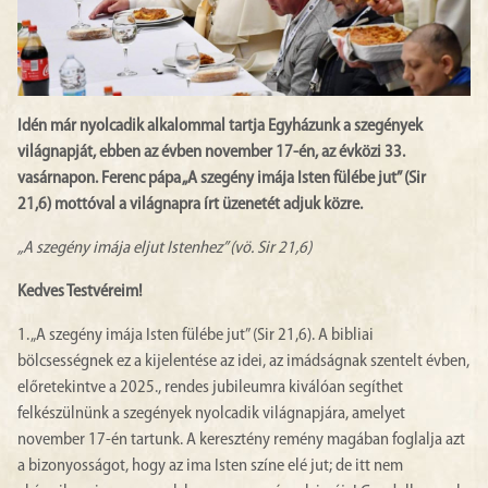
Idén már nyolcadik alkalommal tartja Egyházunk a szegények
világnapját, ebben az évben november 17-én, az évközi 33.
vasárnapon. Ferenc pápa „A szegény imája Isten fülébe jut” (Sir
21,6) mottóval a világnapra írt üzenetét adjuk közre.
„A szegény imája eljut Istenhez” (vö. Sir 21,6)
Kedves Testvéreim!
1. „A szegény imája Isten fülébe jut” (Sir 21,6). A bibliai
bölcsességnek ez a kijelentése az idei, az imádságnak szentelt évben,
előretekintve a 2025., rendes jubileumra kiválóan segíthet
felkészülnünk a szegények nyolcadik világnapjára, amelyet
november 17-én tartunk. A keresztény remény magában foglalja azt
a bizonyosságot, hogy az ima Isten színe elé jut; de itt nem