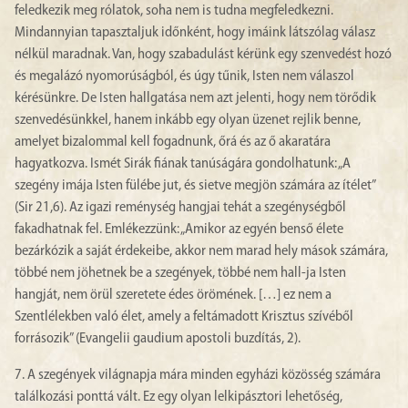
feledkezik meg rólatok, soha nem is tudna megfeledkezni.
Mindannyian tapasztaljuk időnként, hogy imáink látszólag válasz
nélkül maradnak. Van, hogy szabadulást kérünk egy szenvedést hozó
és megalázó nyomorúságból, és úgy tűnik, Isten nem válaszol
kérésünkre. De Isten hallgatása nem azt jelenti, hogy nem törődik
szenvedésünkkel, hanem inkább egy olyan üzenet rejlik benne,
amelyet bizalommal kell fogadnunk, őrá és az ő akaratára
hagyatkozva. Ismét Sirák fiának tanúságára gondolhatunk: „A
szegény imája Isten fülébe jut, és sietve megjön számára az ítélet”
(Sir 21,6). Az igazi reménység hangjai tehát a szegénységből
fakadhatnak fel. Emlékezzünk: „Amikor az egyén benső élete
bezárkózik a saját érdekeibe, akkor nem marad hely mások számára,
többé nem jöhetnek be a szegények, többé nem hall-ja Isten
hangját, nem örül szeretete édes örömének. […] ez nem a
Szentlélekben való élet, amely a feltámadott Krisztus szívéből
forrásozik” (Evangelii gaudium apostoli buzdítás, 2).
7. A szegények világnapja mára minden egyházi közösség számára
találkozási ponttá vált. Ez egy olyan lelkipásztori lehetőség,