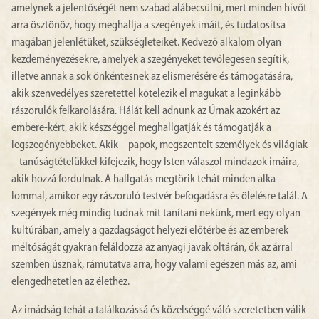
amelynek a jelentőségét nem szabad alábecsülni, mert minden hívőt
arra ösztönöz, hogy meghallja a szegények imáit, és tudatosítsa
magában jelenlétüket, szükségleteiket. Kedvező alkalom olyan
kezdeményezésekre, amelyek a szegényeket tevőlegesen segítik,
illetve annak a sok önkéntesnek az elismerésére és támogatására,
akik szenvedélyes szeretettel kötelezik el magukat a leginkább
rászorulók felkarolására. Hálát kell adnunk az Úrnak azokért az
embere-kért, akik készséggel meghallgatják és támogatják a
legszegényebbeket. Akik – papok, megszentelt személyek és világiak
– tanúságtételükkel kifejezik, hogy Isten válaszol mindazok imáira,
akik hozzá fordulnak. A hallgatás megtörik tehát minden alka-
lommal, amikor egy rászoruló testvér befogadásra és ölelésre talál. A
szegények még mindig tudnak mit tanítani nekünk, mert egy olyan
kultúrában, amely a gazdagságot helyezi előtérbe és az emberek
méltóságát gyakran feláldozza az anyagi javak oltárán, ők az árral
szemben úsznak, rámutatva arra, hogy valami egészen más az, ami
elengedhetetlen az élethez.
Az imádság tehát a találkozássá és közelséggé váló szeretetben válik