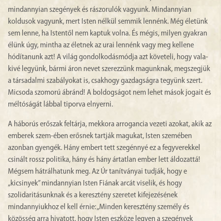
mindannyian szegények és rászorulók vagyunk. Mindannyian
koldusok vagyunk, mert Isten nélkül semmik lennénk. Még életünk
sem lenne, ha Istentől nem kaptuk volna. És mégis, milyen gyakran
élünk úgy, mintha az életnek az urai lennénk vagy meg kellene
hódítanunk azt! A világ gondolkodásmódja azt követeli, hogy vala-
kivé legyünk, bármi áron nevet szerezzünk magunknak, megszegjük
a társadalmi szabályokat is, csakhogy gazdagságra tegyünk szert.
Micsoda szomorú ábránd! A boldogságot nem lehet mások jogait és
méltóságát lábbal tiporva elnyerni.
A háborús erőszak feltárja, mekkora arrogancia vezeti azokat, akik az
emberek szem-ében erősnek tartják magukat, Isten szemében
azonban gyengék. Hány embert tett szegénnyé ez a fegyverekkel
csinált rossz politika, hány és hány ártatlan ember lett áldozattá!
Mégsem hátrálhatunk meg. Az Úr tanítványai tudják, hogy e
„kicsinyek” mindannyian Isten Fiának arcát viselik, és hogy
szolidaritásunknak és a keresztény szeretet kifejezésének
mindannyiukhoz el kell érnie: „Minden keresztény személy és
közösség arra hivatott, hogy Isten eszköze legyen a szegények