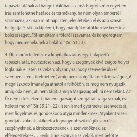
tapasztalatának ad hangot. Valóban, az imádságról szóló egyetlen
írás sem lehetne hatásos és termékeny, ha nem olyan embertől
származna, aki nap mint nap Isten jelenlétében él és az ő szavát
hallgatja. Sirák fia kijelenti, hogy már ifjúkorától kezdve kereste a
bölcsességet: „Föl-emeltem a földről szavamat, és könyörögtem,
hogy megmeneküljek a haláltól” (Sir 51,13).
4. Útja során felfedezte a kinyilatkoztatás egyik alapvető
tapasztalatát, nevezetesen azt, hogy a szegények kiváltságos helyet
foglalnak el Isten szívében, olyannyira, hogy szenvedésükkel
szemben Isten „türelmetlen”, amíg nem szolgáltat nekik igazságot: „A
megalázkodó imádsága áthatol a felhőkön, és meg nem nyugszik,
amíg oda nem jut, nem tágít, amíg a Magasságbeli rá nem tekint. Az
Úr nem is késlekedik, hanem igazságot szolgáltat az igazaknak, és
ítéletet mond” (Sir 35,21–22). Isten ismeri gyermekei szenvedését,
mert figyelmes és gondoskodó atyja mindenkinek. Atyaként viseli
gondját azoknak, akiknek a legnagyobb szükségük van rá: a
szegényeknek, a kirekesztetteknek, a szenvedőknek, az
elfeledetteknek… Senki sincs kizárva a szívéből, mert őelőtte