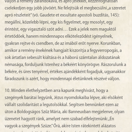
váljon a remény zarándokává, és apró jelekkel, kézzelfoghatóan
cselekedjen egy jobb jövőért. Ne felejtsük el megbecsülni „a szeretet
apró részleteit” (vö. Gaudete et exsultate apostoli buzdítás, 145):
megállni, közelebb lépni, egy kis figyelmet, egy mosolyt, egy
érintést, egy vigasztaló szót adni… Ezek a jelek nem maguktól
értetődőek, hanem mindennapos elköteleződést igényelnek,
gyakran rejtve és csendben, de az imából erőt nyerve. Korunkban,
amikor a remény énekének hangjait kiszorítja a fegyverropogás, a
sok ártatlan sebesült kiáltása és a háború számtalan áldozatának
némasága, forduljunk Istenhez a békéért könyörögve. Rászorulunk a
békére, és üres tenyérrel, értékes ajándékként fogadjuk, ugyanakkor
fáradozunk is azért, hogy mindennapi életünknek részévé váljon.
10. Minden élethelyzetben arra kapunk meghívást, hogy a
szegények barátai legyünk, Jézus nyomdokaiba lépve, aki elsőként
vállalt szolidaritást a legutolsókkal. Segítsen bennünket ezen az
úton a Boldogságos Szűz Mária, aki Banneuxban megjelenve, olyan
üzenetet hagyott ránk, amelyet nem szabad elfelejtenünk: „Én
vagyok a szegények Szüze.” Őrá, akire Isten rátekintett alázatos