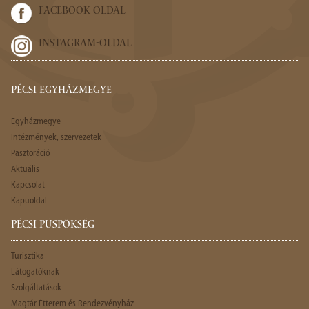
FACEBOOK-OLDAL
INSTAGRAM-OLDAL
PÉCSI EGYHÁZMEGYE
Egyházmegye
Intézmények, szervezetek
Pasztoráció
Aktuális
Kapcsolat
Kapuoldal
PÉCSI PÜSPÖKSÉG
Turisztika
Látogatóknak
Szolgáltatások
Magtár Étterem és Rendezvényház