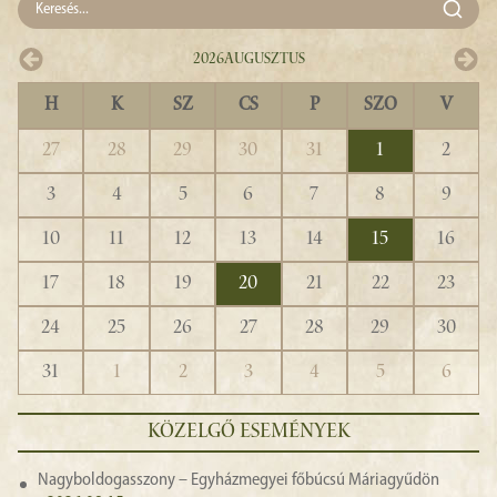
2026
Augusztus
H
K
SZ
CS
P
SZO
V
27
28
29
30
31
1
2
3
4
5
6
7
8
9
10
11
12
13
14
15
16
17
18
19
20
21
22
23
24
25
26
27
28
29
30
31
1
2
3
4
5
6
KÖZELGŐ ESEMÉNYEK
Nagyboldogasszony – Egyházmegyei főbúcsú Máriagyűdön