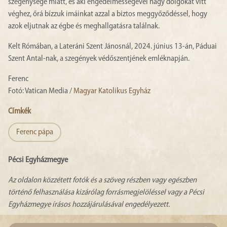
szegénysége miatt, és aki engedelmességével nagy dolgokat vitt
véghez, őrá bízzuk imáinkat azzal a biztos meggyőződéssel, hogy
azok eljutnak az égbe és meghallgatásra találnak.
Kelt Rómában, a Lateráni Szent Jánosnál, 2024. június 13-án, Páduai
Szent Antal-nak, a szegények védőszentjének emléknapján.
Ferenc
Fotó: Vatican Media /
Magyar Katolikus Egyház
Címkék
Ferenc pápa
Pécsi Egyházmegye
Az oldalon közzétett fotók és a szöveg részben vagy egészben
történő felhasználása kizárólag forrásmegjelöléssel vagy a Pécsi
Egyházmegye írásos hozzájárulásával engedélyezett.