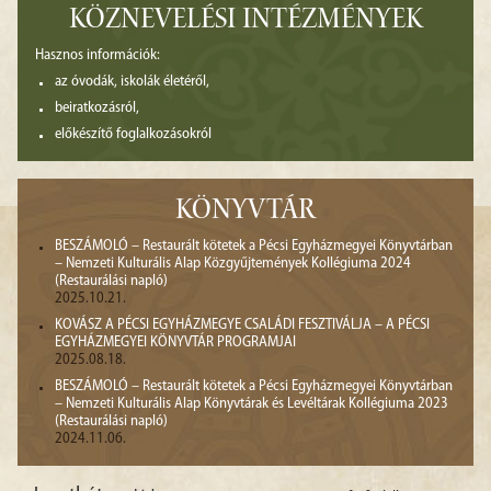
KÖZNEVELÉSI INTÉZMÉNYEK
Hasznos információk:
az óvodák, iskolák életéről,
beiratkozásról,
előkészítő foglalkozásokról
KÖNYVTÁR
BESZÁMOLÓ – Restaurált kötetek a Pécsi Egyházmegyei Könyvtárban
– Nemzeti Kulturális Alap Közgyűjtemények Kollégiuma 2024
(Restaurálási napló)
2025.10.21.
KOVÁSZ A PÉCSI EGYHÁZMEGYE CSALÁDI FESZTIVÁLJA – A PÉCSI
EGYHÁZMEGYEI KÖNYVTÁR PROGRAMJAI
2025.08.18.
BESZÁMOLÓ – Restaurált kötetek a Pécsi Egyházmegyei Könyvtárban
– Nemzeti Kulturális Alap Könyvtárak és Levéltárak Kollégiuma 2023
(Restaurálási napló)
2024.11.06.