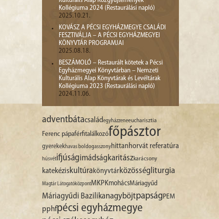
Kulturális Alap Közgyűjtemények
Kollégiuma 2024 (Restaurálási napló)
2025.10.21.
KOVÁSZ A PÉCSI EGYHÁZMEGYE CSALÁDI
FESZTIVÁLJA – A PÉCSI EGYHÁZMEGYEI
KÖNYVTÁR PROGRAMJAI
2025.08.18.
BESZÁMOLÓ – Restaurált kötetek a Pécsi
Egyházmegyei Könyvtárban – Nemzeti
Kulturális Alap Könyvtárak és Levéltárak
Kollégiuma 2023 (Restaurálási napló)
2024.11.06.
advent
báta
család
egyházzene
eucharisztia
főpásztor
Ferenc pápa
férfitalálkozó
hittan
horvát referatúra
gyerekek
havas boldogasszony
ifjúság
imádság
karitász
karácsony
húsvét
liturgia
kultúra
közösség
katekézis
könyvtár
MKPK
mohács
Máriagyűd
Magtár Látogatóközpont
papság
nagyböjt
Máriagyűdi Bazilika
PEM
pécsi egyházmegye
pphf