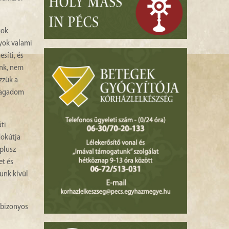
gok
gyok valami
síti, és
ünk, nem
zzük a
etagadom
ti
dokútja
 plusz
et és
tunk kívül
 bizonyos