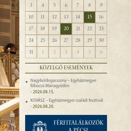
3
4
5
6
7
8
9
10
11
12
13
14
15
16
17
18
19
20
21
22
23
24
25
26
27
28
29
30
31
1
2
3
4
5
6
KÖZELGŐ ESEMÉNYEK
Nagyboldogasszony – Egyházmegyei
főbúcsú Máriagyűdön
- 2026.08.15.
KOVÁSZ – Egyházmegyei családi fesztivál
- 2026.08.20.