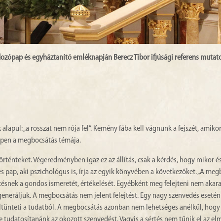
ozópap és egyháztanító emléknapján Berecz Tibor ifjúsági referens mutato
apul: „a rosszat nem rója fel”. Kemény fába kell vágnunk a fejszét, amikor
éppen a megbocsátás témája.
örténteket. Végeredményben igaz ez az állítás, csak a kérdés, hogy mikor 
tes pap, aki pszichológus is, írja az egyik könyvében a következőket. „A me
rtésnek a gondos ismeretét, értékelését. Egyébként meg felejteni nem akara
generáljuk. A megbocsátás nem jelent felejtést. Egy nagy szenvedés esetén
 eltünteti a tudatból. A megbocsátás azonban nem lehetséges anélkül, hog
 ne tudatosítanánk az okozott szenvedést. Vagyis a sértés nem tűnik el az e