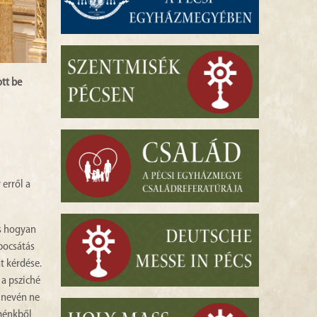
tt be
 erről a
és hogyan
gbocsátás
t kérdése.
 a psziché
y nevén ne
lménkből