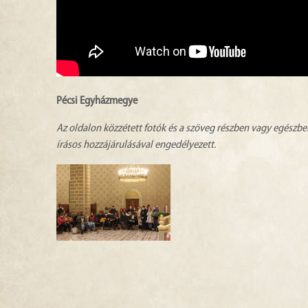
Pécsi Egyházmegye
Az oldalon közzétett fotók és a szöveg részben vagy egészbe
írásos hozzájárulásával engedélyezett.