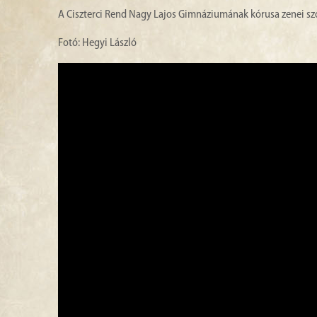
A Ciszterci Rend Nagy Lajos Gimnáziumának kórusa zenei sz
Fotó: Hegyi László