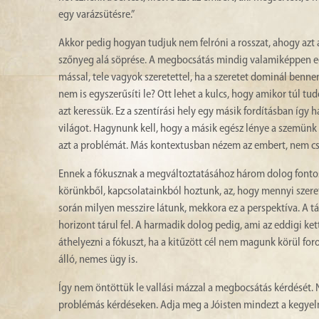
egy varázsütésre.”
Akkor pedig hogyan tudjuk nem felróni a rosszat, ahogy az
szőnyeg alá söprése. A megbocsátás mindig valamiképpen egy 
mással, tele vagyok szeretettel, ha a szeretet dominál benne
nem is egyszerűsíti le? Ott lehet a kulcs, hogy amikor túl t
azt keressük. Ez a szentírási hely egy másik fordításban így
világot. Hagynunk kell, hogy a másik egész lénye a szemünk 
azt a problémát. Más kontextusban nézem az embert, nem csak
Ennek a fókusznak a megváltoztatásához három dolog fontos l
körünkből, kapcsolatainkból hoztunk, az, hogy mennyi szere
során milyen messzire látunk, mekkora ez a perspektíva. A táv
horizont tárul fel. A harmadik dolog pedig, ami az eddigi ket
áthelyezni a fókuszt, ha a kitűzött cél nem magunk körül foro
álló, nemes ügy is.
Így nem öntöttük le vallási mázzal a megbocsátás kérdését. 
problémás kérdéseken. Adja meg a Jóisten mindezt a kegye