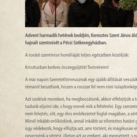
Advent harmadik hetének keddjén, Keresztes Szent János áld
hajnali szentmisét a Pécsi Székesegyházban.
A roráté szentmise homíliáját teljes egészében közöljük:
Krisztusban kedves összegyűjtött Testvéreim!
A mai napon Szeretethimnusznak egy újabb állítását vesszük al
témáról beszélünk, hiszen a rosszat fel nem róni tulajdonk
Azt szoktuk mondani, ha megbocsátunk, akkor elfelejtjük a t
tudunk eljutni ide, s hogy ennek mik a feltételei. Egy szerze
nem felejtés, sőt, egy éles emlékezetet foglal magában, a sé
Minél inkább erőlködünk, annál inkább az ellentétes hatást 
úgy védekezik, hogy elfojtja azt, ami történt, és mágikusan
neveznénk a sértést, illetve azt az embert, aki megsértett, s