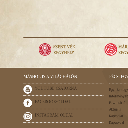
MÁSHOL IS A VILÁGHÁLÓN
PÉCSI E
YOUTUBE-CSATORNA
Egyházmegy
Intézmények,
FACEBOOK-OLDAL
Pasztoráció
Aktuális
INSTAGRAM-OLDAL
Kapcsolat
Kapuoldal