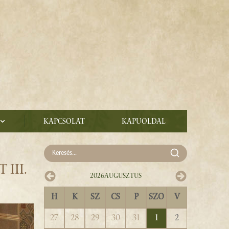
Kapcsolat
Kapuoldal
III.
2026
Augusztus
H
K
SZ
CS
P
SZO
V
27
28
29
30
31
1
2