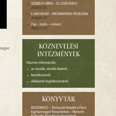
SZEMÉLYI HÍREK – ÚJ LEVÉLTÁROS
2026.02.01.
E-ARCHIVUM – INFORMATIKAI PROBLÉMA
2026.01.27.
Pap – tudós – művész
2025.11.27.
KÖZNEVELÉSI
zmegye
INTÉZMÉNYEK
Hasznos információk:
az óvodák, iskolák életéről,
beiratkozásról,
előkészítő foglalkozásokról
KÖNYVTÁR
BESZÁMOLÓ – Restaurált kötetek a Pécsi
Egyházmegyei Könyvtárban – Nemzeti