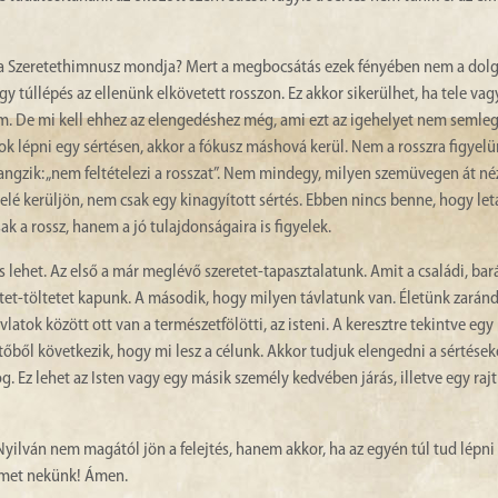
t a Szeretethimnusz mondja? Mert a megbocsátás ezek fényében nem a dol
túllépés az ellenünk elkövetett rosszon. Ez akkor sikerülhet, ha tele va
m. De mi kell ehhez az elengedéshez még, ami ezt az igehelyet nem semlege
udok lépni egy sértésen, akkor a fókusz máshová kerül. Nem a rosszra figyel
 hangzik: „nem feltételezi a rosszat”. Nem mindegy, milyen szemüvegen át né
elé kerüljön, nem csak egy kinagyított sértés. Ebben nincs benne, hogy l
 a rossz, hanem a jó tulajdonságaira is figyelek.
ehet. Az első a már meglévő szeretet-tapasztalatunk. Amit a családi, bará
tet-töltetet kapunk. A második, hogy milyen távlatunk van. Életünk zarán
latok között ott van a természetfölötti, az isteni. A keresztre tekintve egy
tőből következik, hogy mi lesz a célunk. Akkor tudjuk elengedni a sértések
g. Ez lehet az Isten vagy egy másik személy kedvében járás, illetve egy raj
Nyilván nem magától jön a felejtés, hanem akkor, ha az egyén túl tud lépni
lmet nekünk! Ámen.