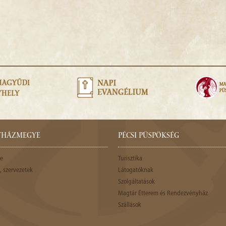
GYHÁZMEGYE
PÉCSI PÜSPÖKSÉG
e
Turisztika
 szervezetek
Látogatóknak
Szolgáltatások
Magtár Étterem és Rendezvényház
Szállások