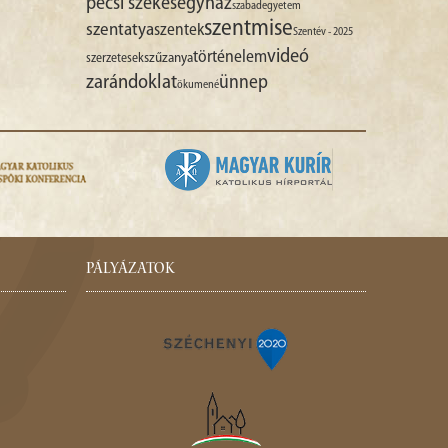
pécsi székesegyház
szabadegyetem
szentmise
szentatya
szentek
Szentév - 2025
videó
történelem
szűzanya
szerzetesek
zarándoklat
ünnep
ökumené
PÁLYÁZATOK