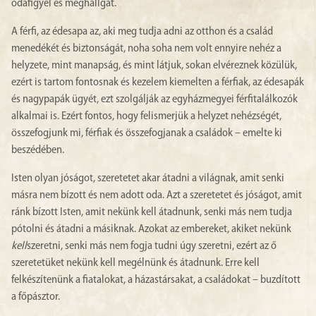
odafigyel és meghallgat.
A férfi, az édesapa az, aki meg tudja adni az otthon és a család
menedékét és biztonságát, noha soha nem volt ennyire nehéz a
helyzete, mint manapság, és mint látjuk, sokan elvéreznek közülük,
ezért is tartom fontosnak és kezelem kiemelten a férfiak, az édesapák
és nagypapák ügyét, ezt szolgálják az egyházmegyei férfitalálkozók
alkalmai is. Ezért fontos, hogy felismerjük a helyzet nehézségét,
összefogjunk mi, férfiak és összefogjanak a családok – emelte ki
beszédében.
Isten olyan jóságot, szeretetet akar átadni a világnak, amit senki
másra nem bízott és nem adott oda. Azt a szeretetet és jóságot, amit
ránk bízott Isten, amit nekünk kell átadnunk, senki más nem tudja
pótolni és átadni a másiknak. Azokat az embereket, akiket nekünk
kell
szeretni, senki más nem fogja tudni úgy szeretni, ezért az ő
szeretetüket nekünk kell megélnünk és átadnunk. Erre kell
felkészítenünk a fiatalokat, a házastársakat, a családokat – buzdított
a főpásztor.