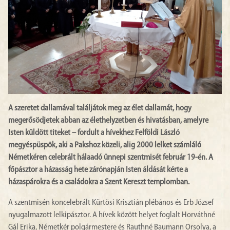
A szeretet dallamával találjátok meg az élet dallamát, hogy
megerősödjetek abban az élethelyzetben és hivatásban, amelyre
Isten küldött titeket – fordult a hívekhez Felföldi László
megyéspüspök, aki a Pakshoz közeli, alig 2000 lelket számláló
Németkéren celebrált hálaadó ünnepi szentmisét február 19-én. A
főpásztor a házasság hete zárónapján Isten áldását kérte a
házaspárokra és a családokra a Szent Kereszt templomban.
A szentmisén koncelebrált Kürtösi Krisztián plébános és Erb József
nyugalmazott lelkipásztor. A hívek között helyet foglalt Horváthné
Gál Erika, Németkér polgármestere és Rauthné Baumann Orsolya, a