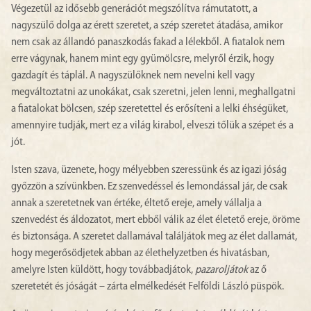
Végezetül az idősebb generációt megszólítva rámutatott, a
nagyszülő dolga az érett szeretet, a szép szeretet átadása, amikor
nem csak az állandó panaszkodás fakad a lélekből. A fiatalok nem
erre vágynak, hanem mint egy gyümölcsre, melyről érzik, hogy
gazdagít és táplál. A nagyszülőknek nem nevelni kell vagy
megváltoztatni az unokákat, csak szeretni, jelen lenni, meghallgatni
a fiatalokat bölcsen, szép szeretettel és erősíteni a lelki éhségüket,
amennyire tudják, mert ez a világ kirabol, elveszi tőlük a szépet és a
jót.
Isten szava, üzenete, hogy mélyebben szeressünk és az igazi jóság
győzzön a szívünkben. Ez szenvedéssel és lemondással jár, de csak
annak a szeretetnek van értéke, éltető ereje, amely vállalja a
szenvedést és áldozatot, mert ebből válik az élet életető ereje, öröme
és biztonsága. A szeretet dallamával találjátok meg az élet dallamát,
hogy megerősödjetek abban az élethelyzetben és hivatásban,
amelyre Isten küldött, hogy továbbadjátok,
pazaroljátok
az ő
szeretetét és jóságát – zárta elmélkedését Felföldi László püspök.