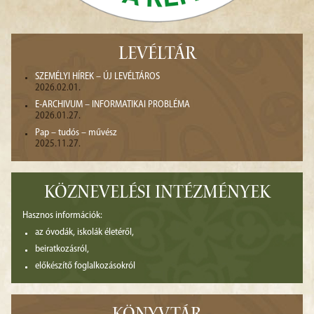
LEVÉLTÁR
SZEMÉLYI HÍREK – ÚJ LEVÉLTÁROS
2026.02.01.
E-ARCHIVUM – INFORMATIKAI PROBLÉMA
2026.01.27.
Pap – tudós – művész
2025.11.27.
KÖZNEVELÉSI INTÉZMÉNYEK
Hasznos információk:
az óvodák, iskolák életéről,
beiratkozásról,
előkészítő foglalkozásokról