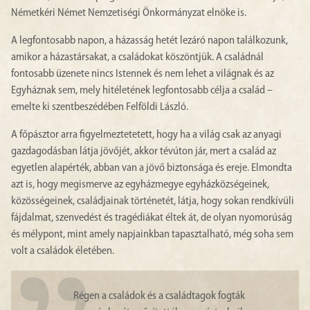
Németkéri Német Nemzetiségi Önkormányzat elnöke is.
A legfontosabb napon, a házasság hetét lezáró napon találkozunk,
amikor a házastársakat, a családokat köszöntjük. A családnál
fontosabb üzenete nincs Istennek és nem lehet a világnak és az
Egyháznak sem, mely hitéletének legfontosabb célja a család –
emelte ki szentbeszédében Felföldi László.
A főpásztor arra figyelmeztetetett, hogy ha a világ csak az anyagi
gazdagodásban látja jövőjét, akkor tévúton jár, mert a család az
egyetlen alapérték, abban van a jövő biztonsága és ereje. Elmondta
azt is, hogy megismerve az egyházmegye egyházközségeinek,
közösségeinek, családjainak történetét, látja, hogy sokan rendkívüli
fájdalmat, szenvedést és tragédiákat éltek át, de olyan nyomorúság
és mélypont, mint amely napjainkban tapasztalható, még soha sem
volt a családok életében.
Régen a családok és a családtagok fogták