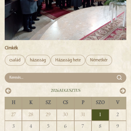
Címkék
család
házasság
Házasság hete
Németkér
2026
Augusztus
H
K
SZ
CS
P
SZO
V
27
28
29
30
31
1
2
3
4
5
6
7
8
9