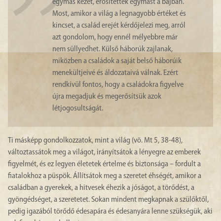
egymás kezét, erősítették egymást a bajban.
Most, amikor a világ a legnagyobb értéket és
kincset, a család erejét kérdőjelezi meg, arról
azt gondolom, hogy ennél mélyebbre már
nem süllyedhet. Külső háborúk zajlanak,
miközben a családok a saját belső háborúik
menekültjeivé és áldozataivá válnak. Ezért
rendkívül fontos, hogy a családokra figyelve
újra megadjuk és megerősítsük azok
létjogosultságát.
Ti másképp gondolkozzatok, mint a világ (vö. Mt 5, 38-48),
változtassátok meg a világot, irányítsátok a lényegre az emberek
figyelmét, és ez legyen életetek értelme és biztonsága – fordult a
fiatalokhoz a püspök. Állítsátok meg a szeretet éhségét, amikor a
családban a gyerekek, a hitvesek éhezik a jóságot, a törődést, a
gyöngédséget, a szeretetet. Sokan mindent megkapnak a szülőktől,
pedig igazából törődő édesapára és édesanyára lenne szükségük, aki