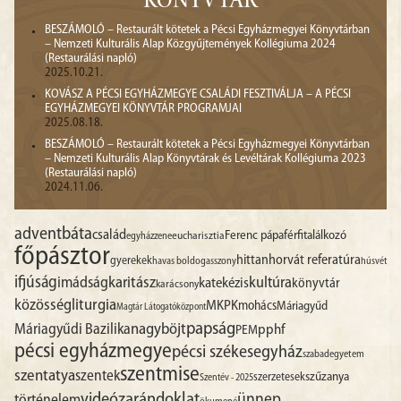
KÖNYVTÁR
BESZÁMOLÓ – Restaurált kötetek a Pécsi Egyházmegyei Könyvtárban
– Nemzeti Kulturális Alap Közgyűjtemények Kollégiuma 2024
(Restaurálási napló)
2025.10.21.
KOVÁSZ A PÉCSI EGYHÁZMEGYE CSALÁDI FESZTIVÁLJA – A PÉCSI
EGYHÁZMEGYEI KÖNYVTÁR PROGRAMJAI
2025.08.18.
BESZÁMOLÓ – Restaurált kötetek a Pécsi Egyházmegyei Könyvtárban
– Nemzeti Kulturális Alap Könyvtárak és Levéltárak Kollégiuma 2023
(Restaurálási napló)
2024.11.06.
advent
báta
család
Ferenc pápa
férfitalálkozó
egyházzene
eucharisztia
főpásztor
hittan
horvát referatúra
gyerekek
havas boldogasszony
húsvét
ifjúság
imádság
karitász
kultúra
katekézis
könyvtár
karácsony
liturgia
közösség
MKPK
mohács
Máriagyűd
Magtár Látogatóközpont
papság
nagyböjt
Máriagyűdi Bazilika
pphf
PEM
pécsi egyházmegye
pécsi székesegyház
szabadegyetem
szentmise
szentatya
szentek
szűzanya
szerzetesek
Szentév - 2025
videó
zarándoklat
ünnep
történelem