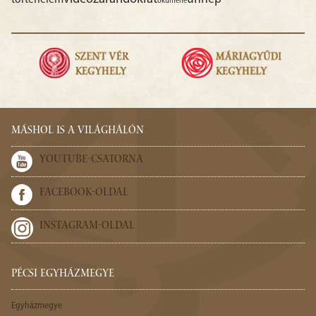
ökumené
MÁSHOL IS A VILÁGHÁLÓN
YOUTUBE-CSATORNA
FACEBOOK-OLDAL
INSTAGRAM-OLDAL
PÉCSI EGYHÁZMEGYE
Egyházmegye