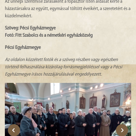
Az ünnepi szentmise zárásaként a főpásztor Isten áldását kérte a
házastársakra az együtt, egymással töltött éveikért, a szeretetért és a
küzdelmeikért.
Szöveg: Pécsi Egyházmegye
Fotó: Fitt Szabolcs és a németkéri egyházközség
Pécsi Egyházmegye
Az oldalon közzétett fotók és a szöveg részben vagy egészben
történő felhasználása kizárólag forrásmegjelöléssel vagy a Pécsi
Egyházmegye írásos hozzájárulásával engedélyezett.