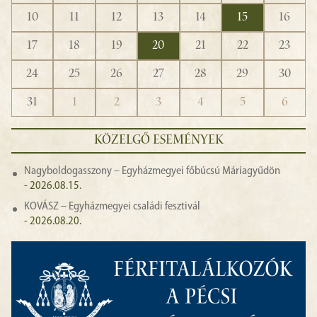
10
11
12
13
14
15
16
17
18
19
20
21
22
23
24
25
26
27
28
29
30
31
1
2
3
4
5
6
KÖZELGŐ ESEMÉNYEK
Nagyboldogasszony – Egyházmegyei főbúcsú Máriagyűdön
- 2026.08.15.
KOVÁSZ – Egyházmegyei családi fesztivál
- 2026.08.20.