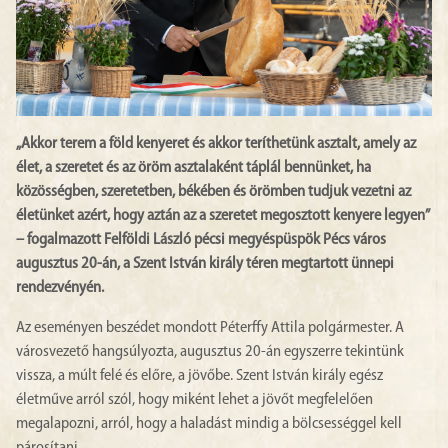
„Akkor terem a föld kenyeret és akkor teríthetünk asztalt, amely az
élet, a szeretet és az öröm asztalaként táplál bennünket, ha
közösségben, szeretetben, békében és örömben tudjuk vezetni az
életünket azért, hogy aztán az a szeretet megosztott kenyere legyen”
– fogalmazott Felföldi László pécsi megyéspüspök Pécs város
augusztus 20-án, a Szent István király téren megtartott ünnepi
rendezvényén.
Az eseményen beszédet mondott Péterffy Attila polgármester. A
városvezető hangsúlyozta, augusztus 20-án egyszerre tekintünk
vissza, a múlt felé és előre, a jövőbe. Szent István király egész
életműve arról szól, hogy miként lehet a jövőt megfelelően
megalapozni, arról, hogy a haladást mindig a bölcsességgel kell