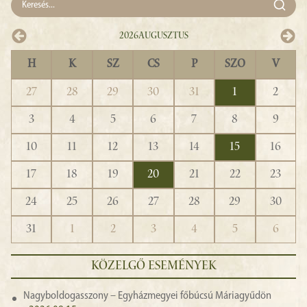
2026
Augusztus
H
K
SZ
CS
P
SZO
V
27
28
29
30
31
1
2
3
4
5
6
7
8
9
10
11
12
13
14
15
16
17
18
19
20
21
22
23
24
25
26
27
28
29
30
31
1
2
3
4
5
6
KÖZELGŐ ESEMÉNYEK
Nagyboldogasszony – Egyházmegyei főbúcsú Máriagyűdön