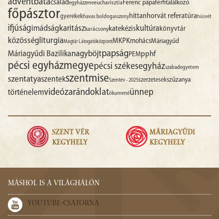
advent
báta
család
Ferenc pápa
férfitalálkozó
egyházzene
eucharisztia
főpásztor
hittan
horvát referatúra
gyerekek
havas boldogasszony
húsvét
ifjúság
imádság
karitász
kultúra
katekézis
könyvtár
karácsony
liturgia
közösség
MKPK
mohács
Máriagyűd
Magtár Látogatóközpont
papság
nagyböjt
Máriagyűdi Bazilika
pphf
PEM
pécsi egyházmegye
pécsi székesegyház
szabadegyetem
szentmise
szentatya
szentek
szűzanya
szerzetesek
Szentév - 2025
videó
zarándoklat
ünnep
történelem
ökumené
MÁSHOL IS A VILÁGHÁLÓN
YOUTUBE-CSATORNA