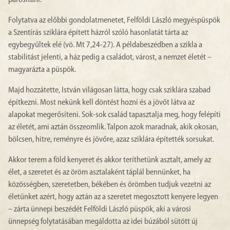
párosítani.
Folytatva az előbbi gondolatmenetet, Felföldi László megyéspüspök
a Szentírás sziklára épített házról szóló hasonlatát tárta az
egybegyűltek elé (vö. Mt 7,24-27). A példabeszédben a szikla a
stabilitást jelenti, a ház pedig a családot, várost, a nemzet életét –
magyarázta a püspök.
Majd hozzátette, István világosan látta, hogy csak sziklára szabad
építkezni. Most nekünk kell döntést hozni és a jövőt látva az
alapokat megerősíteni. Sok-sok család tapasztalja meg, hogy felépíti
az életét, ami aztán összeomlik. Talpon azok maradnak, akik okosan,
bölcsen, hitre, reményre és jövőre, azaz sziklára építették sorsukat.
Akkor terem a föld kenyeret és akkor teríthetünk asztalt, amely az
élet, a szeretet és az öröm asztalaként táplál bennünket, ha
közösségben, szeretetben, békében és örömben tudjuk vezetni az
életünket azért, hogy aztán az a szeretet megosztott kenyere legyen
– zárta ünnepi beszédét Felföldi László püspök, aki a városi
ünnepség folytatásában megáldotta az idei búzából sütött új