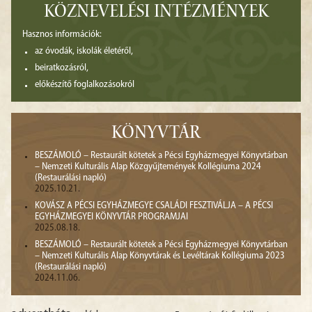
KÖZNEVELÉSI INTÉZMÉNYEK
Hasznos információk:
az óvodák, iskolák életéről,
beiratkozásról,
előkészítő foglalkozásokról
KÖNYVTÁR
BESZÁMOLÓ – Restaurált kötetek a Pécsi Egyházmegyei Könyvtárban
– Nemzeti Kulturális Alap Közgyűjtemények Kollégiuma 2024
(Restaurálási napló)
2025.10.21.
KOVÁSZ A PÉCSI EGYHÁZMEGYE CSALÁDI FESZTIVÁLJA – A PÉCSI
EGYHÁZMEGYEI KÖNYVTÁR PROGRAMJAI
2025.08.18.
BESZÁMOLÓ – Restaurált kötetek a Pécsi Egyházmegyei Könyvtárban
– Nemzeti Kulturális Alap Könyvtárak és Levéltárak Kollégiuma 2023
(Restaurálási napló)
2024.11.06.