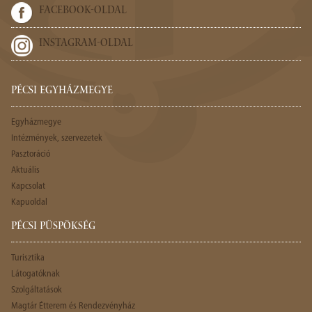
FACEBOOK-OLDAL
INSTAGRAM-OLDAL
PÉCSI EGYHÁZMEGYE
Egyházmegye
Intézmények, szervezetek
Pasztoráció
Aktuális
Kapcsolat
Kapuoldal
PÉCSI PÜSPÖKSÉG
Turisztika
Látogatóknak
Szolgáltatások
Magtár Étterem és Rendezvényház