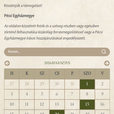
Köszönjük a támogatást!
Pécsi Egyházmegye
Az oldalon közzétett fotók és a szöveg részben vagy egészben
történő felhasználása kizárólag forrásmegjelöléssel vagy a Pécsi
Egyházmegye írásos hozzájárulásával engedélyezett.
2026
Augusztus
H
K
SZ
CS
P
SZO
V
27
28
29
30
31
1
2
3
4
5
6
7
8
9
10
11
12
13
14
15
16