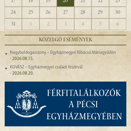
17
18
19
20
21
22
23
24
25
26
27
28
29
30
31
1
2
3
4
5
6
KÖZELGŐ ESEMÉNYEK
Nagyboldogasszony – Egyházmegyei főbúcsú Máriagyűdön
- 2026.08.15.
KOVÁSZ – Egyházmegyei családi fesztivál
- 2026.08.20.