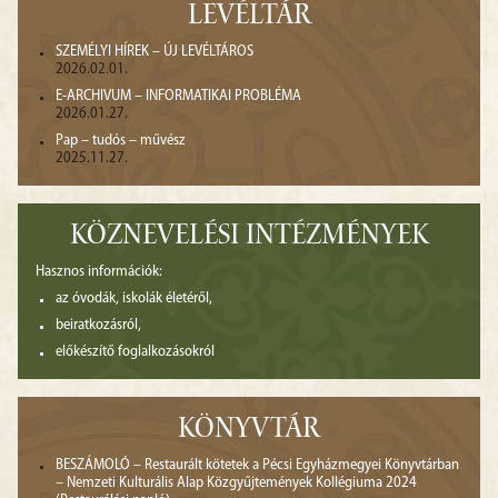
LEVÉLTÁR
SZEMÉLYI HÍREK – ÚJ LEVÉLTÁROS
2026.02.01.
E-ARCHIVUM – INFORMATIKAI PROBLÉMA
2026.01.27.
Pap – tudós – művész
2025.11.27.
KÖZNEVELÉSI INTÉZMÉNYEK
Hasznos információk:
az óvodák, iskolák életéről,
beiratkozásról,
előkészítő foglalkozásokról
KÖNYVTÁR
BESZÁMOLÓ – Restaurált kötetek a Pécsi Egyházmegyei Könyvtárban
– Nemzeti Kulturális Alap Közgyűjtemények Kollégiuma 2024