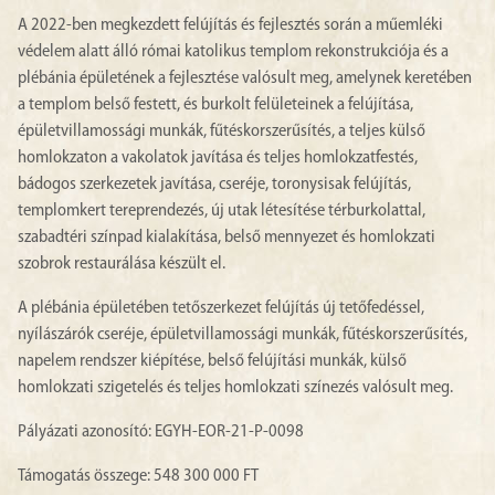
A 2022-ben megkezdett felújítás és fejlesztés során a műemléki
védelem alatt álló római katolikus templom rekonstrukciója és a
plébánia épületének a fejlesztése valósult meg, amelynek keretében
a templom belső festett, és burkolt felületeinek a felújítása,
épületvillamossági munkák, fűtéskorszerűsítés, a teljes külső
homlokzaton a vakolatok javítása és teljes homlokzatfestés,
bádogos szerkezetek javítása, cseréje, toronysisak felújítás,
templomkert tereprendezés, új utak létesítése térburkolattal,
szabadtéri színpad kialakítása, belső mennyezet és homlokzati
szobrok restaurálása készült el.
A plébánia épületében tetőszerkezet felújítás új tetőfedéssel,
nyílászárók cseréje, épületvillamossági munkák, fűtéskorszerűsítés,
napelem rendszer kiépítése, belső felújítási munkák, külső
homlokzati szigetelés és teljes homlokzati színezés valósult meg.
Pályázati azonosító: EGYH-EOR-21-P-0098
Támogatás összege: 548 300 000 FT