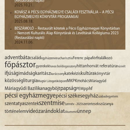
(Restaurálási napló)
2025.10.21.
KOVÁSZ A PÉCSI EGYHÁZMEGYE CSALÁDI FESZTIVÁLJA – A PÉCSI
EGYHÁZMEGYEI KÖNYVTÁR PROGRAMJAI
2025.08.18.
BESZÁMOLÓ – Restaurált kötetek a Pécsi Egyházmegyei Könyvtárban
– Nemzeti Kulturális Alap Könyvtárak és Levéltárak Kollégiuma 2023
(Restaurálási napló)
2024.11.06.
advent
báta
család
Ferenc pápa
férfitalálkozó
egyházzene
eucharisztia
főpásztor
hittan
horvát referatúra
gyerekek
havas boldogasszony
húsvét
ifjúság
imádság
karitász
kultúra
katekézis
könyvtár
karácsony
liturgia
közösség
MKPK
mohács
Máriagyűd
Magtár Látogatóközpont
papság
nagyböjt
Máriagyűdi Bazilika
pphf
PEM
pécsi egyházmegye
pécsi székesegyház
szabadegyetem
szentmise
szentatya
szentek
szűzanya
szerzetesek
Szentév - 2025
videó
zarándoklat
ünnep
történelem
ökumené