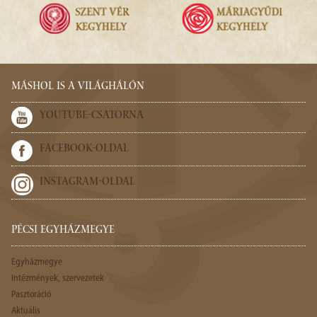
MÁSHOL IS A VILÁGHÁLÓN
YOUTUBE-CSATORNA
FACEBOOK-OLDAL
INSTAGRAM-OLDAL
PÉCSI EGYHÁZMEGYE
Egyházmegye
Intézmények, szervezetek
Pasztoráció
Aktuális