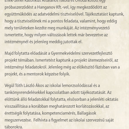
Ének-zenei Katolikus Általános Iskola és Óvoda kötött egy
próbaszerződést a Hanganov Kft.-vel, így megkezdődött az
együttműködés az adatvédelmi tisztviselővel. Tájékoztatást kaptunk,
hogy a tisztviselőnek mi a pontos feladata, valamint, hogy eddig
mely területeken kezdte meg munkáját. Az intézményvezető
ismertette, hogy milyen változások lettek már bevezetve az
intézménynél és jelenleg meddig jutottak el.
Majd folytatta előadását a Gyermekvédelmi szervezetfejlesztő
projekt témában. Ismertetést kaptunk a projekt ütemezéseiről, az
intézményi feladatokról. Jelenleg még az előkészítő fázisban van a
projekt, és a mentorok képzése folyik.
Végül Tóth László Ákos az iskolai lemorzsolódással és a
tankönyvrendelésekkel kapcsolatban adott tájékoztatását. Az
előttünk álló feladatokkal folytatta, elsősorban a jelenléti oktatás
visszaállítása a korábban meghatározott korlátozásokkal, az
érettségik folytatása, kompetenciamérés, Ballagások
megszervezése. Felhívta a figyelmet az iskolai szervezésű saját
táborokra.