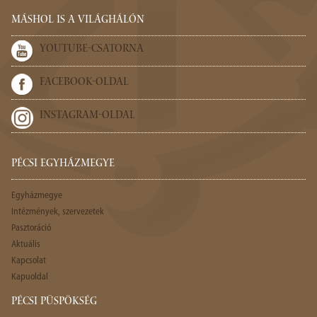
MÁSHOL IS A VILÁGHÁLÓN
YOUTUBE-CSATORNA
FACEBOOK-OLDAL
INSTAGRAM-OLDAL
PÉCSI EGYHÁZMEGYE
Egyházmegye
Intézmények, szervezetek
Pasztoráció
Aktuális
Kapcsolat
Kapuoldal
PÉCSI PÜSPÖKSÉG