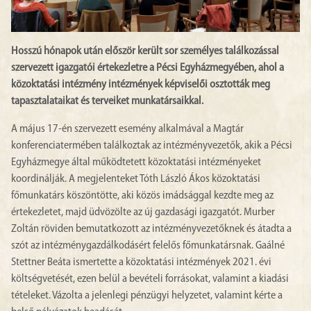
Hosszú hónapok után először került sor személyes találkozással
szervezett igazgatói értekezletre a Pécsi Egyházmegyében, ahol a
közoktatási intézmény intézmények képviselői osztották meg
tapasztalataikat és terveiket munkatársaikkal.
A május 17-én szervezett esemény alkalmával a Magtár
konferenciatermében találkoztak az intézményvezetők, akik a Pécsi
Egyházmegye által működtetett közoktatási intézményeket
koordinálják. A megjelenteket Tóth László Ákos közoktatási
főmunkatárs köszöntötte, aki közös imádsággal kezdte meg az
értekezletet, majd üdvözölte az új gazdasági igazgatót. Murber
Zoltán röviden bemutatkozott az intézményvezetőknek és átadta a
szót az intézménygazdálkodásért felelős főmunkatársnak. Gaálné
Stettner Beáta ismertette a közoktatási intézmények 2021. évi
költségvetését, ezen belül a bevételi forrásokat, valamint a kiadási
tételeket. Vázolta a jelenlegi pénzügyi helyzetet, valamint kérte a