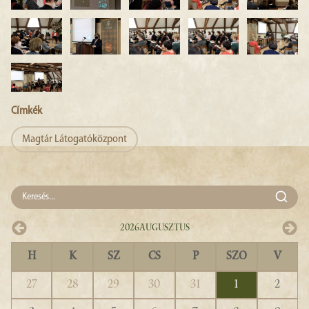
Címkék
Magtár Látogatóközpont
2026
Augusztus
H
K
SZ
CS
P
SZO
V
27
28
29
30
31
1
2