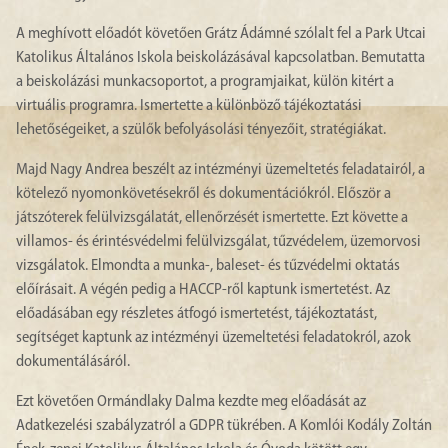
A meghívott előadót követően Grátz Ádámné szólalt fel a Park Utcai
Katolikus Általános Iskola beiskolázásával kapcsolatban. Bemutatta
a beiskolázási munkacsoportot, a programjaikat, külön kitért a
virtuális programra. Ismertette a különböző tájékoztatási
lehetőségeiket, a szülők befolyásolási tényezőit, stratégiákat.
Majd Nagy Andrea beszélt az intézményi üzemeltetés feladatairól, a
kötelező nyomonkövetésekről és dokumentációkról. Először a
játszóterek felülvizsgálatát, ellenőrzését ismertette. Ezt követte a
villamos- és érintésvédelmi felülvizsgálat, tűzvédelem, üzemorvosi
vizsgálatok. Elmondta a munka-, baleset- és tűzvédelmi oktatás
előírásait. A végén pedig a HACCP-ről kaptunk ismertetést. Az
előadásában egy részletes átfogó ismertetést, tájékoztatást,
segítséget kaptunk az intézményi üzemeltetési feladatokról, azok
dokumentálásáról.
Ezt követően Ormándlaky Dalma kezdte meg előadását az
Adatkezelési szabályzatról a GDPR tükrében. A Komlói Kodály Zoltán