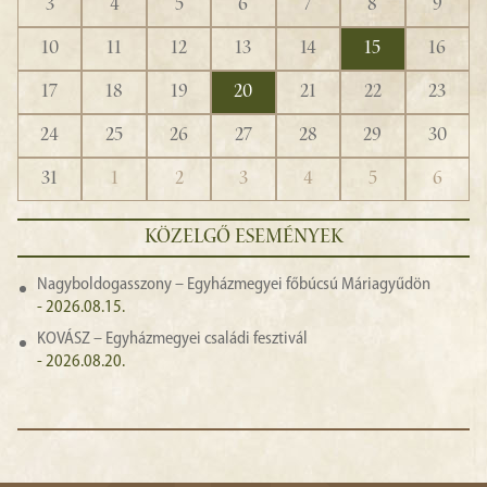
3
4
5
6
7
8
9
10
11
12
13
14
15
16
17
18
19
20
21
22
23
24
25
26
27
28
29
30
31
1
2
3
4
5
6
KÖZELGŐ ESEMÉNYEK
Nagyboldogasszony – Egyházmegyei főbúcsú Máriagyűdön
- 2026.08.15.
KOVÁSZ – Egyházmegyei családi fesztivál
- 2026.08.20.