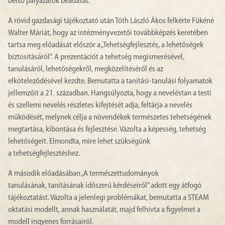
belső pályázatok beadását.
A rövid gazdasági tájékoztató után Tóth László Ákos felkérte Fükéné
Walter Máriát, hogy az intézményvezetői továbbképzés keretében
tartsa meg előadását először a „Tehetségfejlesztés, a lehetőségek
biztosításáról”. A prezentációt a tehetség megismerésével,
tanulásáról, lehetőségekről, megközelítéséről és az
elköteleződésével kezdte. Bemutatta a tanítási-tanulási folyamatok
jellemzőit a 21. században. Hangsúlyozta, hogy a neveléstan a testi
és szellemi nevelés részletes kifejtését adja, feltárja a nevelés
működését, melynek célja a növendékek természetes tehetségének
megtartása, kibontása és fejlesztése. Vázolta a képesség, tehetség
lehetőségeit. Elmondta, mire lehet szükségünk
a tehetségfejlesztéshez.
A második előadásában „A természettudományok
tanulásának, tanításának időszerű kérdéseiről” adott egy átfogó
tájékoztatást. Vázolta a jelenlegi problémákat, bemutatta a STEAM
oktatási modellt, annak használatát, majd felhívta a figyelmet a
modell ingyenes forrásairól.